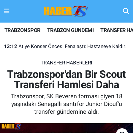
TRABZONSPOR
Hava Durumu
TRABZONSPOR
TRABZON GUNDEMI
TRANSFER HA
TRABZON GUNDEMI
Trafik Durumu
13:12
Atiye Konser Öncesi Fenalaştı: Hastaneye Kaldırıldı
GÜNDEM
Süper Lig Puan Durumu ve Fikstür
TRANSFER HABERLERI
TRANSFER HABERLERI
Tüm Manşetler
Trabzonspor'dan Bir Scout
Transferi Hamlesi Daha
KULİS MEYDANI
Son Dakika Haberleri
Trabzonspor, SK Beveren forması giyen 18
1461 TRABZON
Haber Arşivi
yaşındaki Senegalli santrfor Junior Diouf'u
transfer gündemine aldı.
FUTBOL
ALT LIGLER