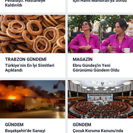
Fenalaştı: Hastaneye
İçin Hami Mandıralı'ya Sordu
Kaldırıldı
TRABZON GÜNDEMİ
MAGAZİN
Türkiye’nin En İyi Simitleri
Ebru Gündeş'in Yeni
Açıklandı
Görünümü Gündem Oldu
GÜNDEM
GÜNDEM
Başakşehir'de Sanayi
Çocuk Koruma Kanunu'nda