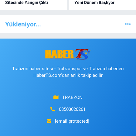
Sitesinde Yangın Çıktı
Yeni Dönem Başlıyor
Yükleniyor...
Trabzon haber sitesi - Trabzonspor ve Trabzon haberleri
HaberTS.com'dan anlık takip edilir
TRABZON
08503020261
[email protected]