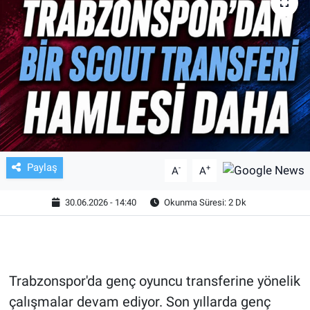
TV VE SİNEMA
BASKETBOL
SAĞLIK
GENEL
KÜLTÜR SANAT
Paylaş
-
+
A
A
ASAYİŞ
30.06.2026 - 14:40
Okunma Süresi: 2 Dk
EKONOMİ
EĞİTİM
Trabzonspor'da genç oyuncu transferine yönelik
çalışmalar devam ediyor. Son yıllarda genç
ÇEVRE