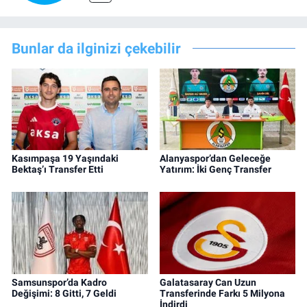
Bunlar da ilginizi çekebilir
Kasımpaşa 19 Yaşındaki
Alanyaspor’dan Geleceğe
Bektaş’ı Transfer Etti
Yatırım: İki Genç Transfer
Samsunspor’da Kadro
Galatasaray Can Uzun
Değişimi: 8 Gitti, 7 Geldi
Transferinde Farkı 5 Milyona
İndirdi