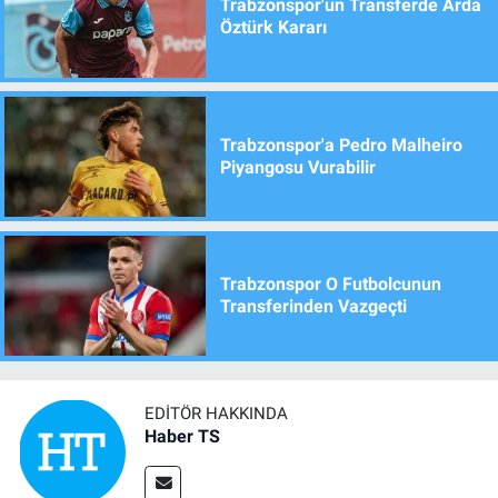
Trabzonspor'un Transferde Arda
Öztürk Kararı
Trabzonspor'a Pedro Malheiro
Piyangosu Vurabilir
Trabzonspor O Futbolcunun
Transferinden Vazgeçti
EDITÖR HAKKINDA
Haber TS