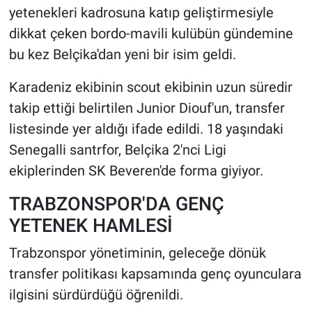
yetenekleri kadrosuna katıp geliştirmesiyle
dikkat çeken bordo-mavili kulübün gündemine
HABERDE İNSAN
bu kez Belçika'dan yeni bir isim geldi.
POLİTİKA
Karadeniz ekibinin scout ekibinin uzun süredir
SPOR
takip ettiği belirtilen Junior Diouf'un, transfer
listesinde yer aldığı ifade edildi. 18 yaşındaki
MAGAZİN
Senegalli santrfor, Belçika 2'nci Ligi
ekiplerinden SK Beveren'de forma giyiyor.
Bilim, Teknoloji
TRABZONSPOR'DA GENÇ
YETENEK HAMLESİ
Trabzonspor yönetiminin, geleceğe dönük
transfer politikası kapsamında genç oyunculara
ilgisini sürdürdüğü öğrenildi.