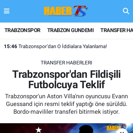
TRABZONSPOR
Hava Durumu
TRABZONSPOR
TRABZON GUNDEMI
TRANSFER HA
TRABZON GUNDEMI
Trafik Durumu
15:46
Trabzonspor'dan O İddialara Yalanlama!
GÜNDEM
Süper Lig Puan Durumu ve Fikstür
TRANSFER HABERLERI
TRANSFER HABERLERI
Tüm Manşetler
Trabzonspor'dan Fildişili
Futbolcuya Teklif
KULİS MEYDANI
Son Dakika Haberleri
Trabzonspor'un Aston Villa'nın oyuncusu Evann
1461 TRABZON
Haber Arşivi
Guessand için resmi teklif yaptığı öne sürüldü.
Bordo-mavililer transferi bitirmek istiyor.
FUTBOL
ALT LIGLER