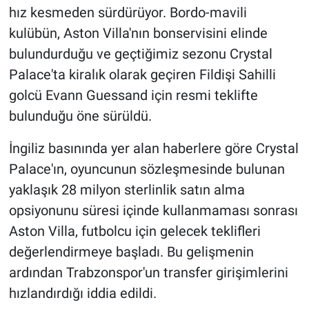
hız kesmeden sürdürüyor. Bordo-mavili
kulübün, Aston Villa'nın bonservisini elinde
HABERDE İNSAN
bulundurduğu ve geçtiğimiz sezonu Crystal
POLİTİKA
Palace'ta kiralık olarak geçiren Fildişi Sahilli
golcü Evann Guessand için resmi teklifte
SPOR
bulunduğu öne sürüldü.
MAGAZİN
İngiliz basınında yer alan haberlere göre Crystal
Palace'ın, oyuncunun sözleşmesinde bulunan
Bilim, Teknoloji
yaklaşık 28 milyon sterlinlik satın alma
opsiyonunu süresi içinde kullanmaması sonrası
Aston Villa, futbolcu için gelecek teklifleri
değerlendirmeye başladı. Bu gelişmenin
ardından Trabzonspor'un transfer girişimlerini
hızlandırdığı iddia edildi.