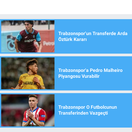
Trabzonspor'un Transferde Arda
Öztürk Kararı
Trabzonspor'a Pedro Malheiro
Piyangosu Vurabilir
Trabzonspor O Futbolcunun
Transferinden Vazgeçti