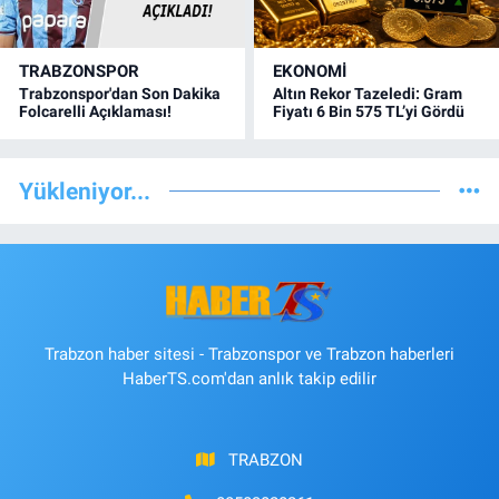
TRABZONSPOR
EKONOMİ
Trabzonspor'dan Son Dakika
Altın Rekor Tazeledi: Gram
Folcarelli Açıklaması!
Fiyatı 6 Bin 575 TL’yi Gördü
Yükleniyor...
Trabzon haber sitesi - Trabzonspor ve Trabzon haberleri
HaberTS.com'dan anlık takip edilir
TRABZON