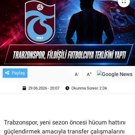
TV VE SİNEMA
BASKETBOL
SAĞLIK
GENEL
KÜLTÜR SANAT
Paylaş
-
+
A
A
ASAYİŞ
29.06.2026 - 20:07
Okunma Süresi: 2 Dk
EKONOMİ
EĞİTİM
Trabzonspor, yeni sezon öncesi hücum hattını
güçlendirmek amacıyla transfer çalışmalarını
ÇEVRE