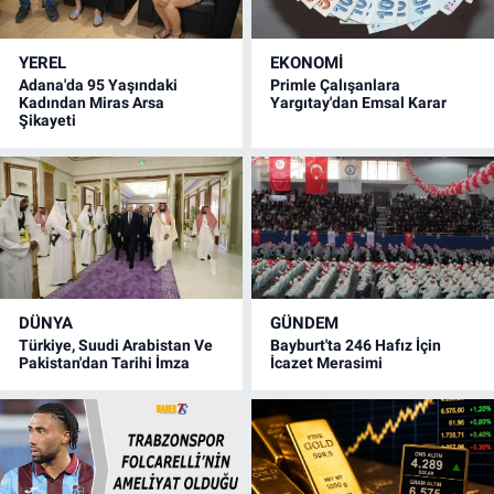
YEREL
EKONOMİ
Adana'da 95 Yaşındaki
Primle Çalışanlara
Kadından Miras Arsa
Yargıtay'dan Emsal Karar
Şikayeti
DÜNYA
GÜNDEM
Türkiye, Suudi Arabistan Ve
Bayburt'ta 246 Hafız İçin
Pakistan'dan Tarihi İmza
İcazet Merasimi