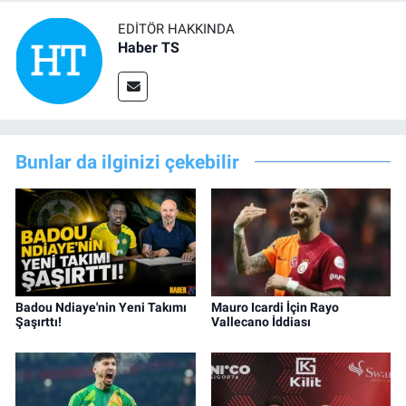
EDITÖR HAKKINDA
Haber TS
Bunlar da ilginizi çekebilir
Badou Ndiaye'nin Yeni Takımı
Mauro Icardi İçin Rayo
Şaşırttı!
Vallecano İddiası