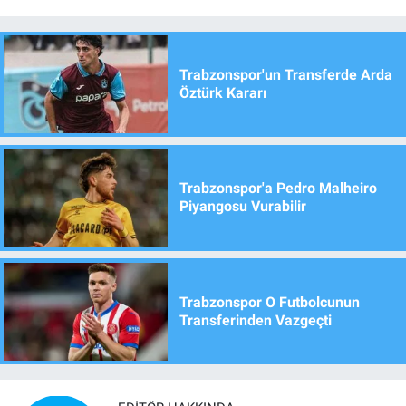
Trabzonspor'un Transferde Arda
Öztürk Kararı
Trabzonspor'a Pedro Malheiro
Piyangosu Vurabilir
Trabzonspor O Futbolcunun
Transferinden Vazgeçti