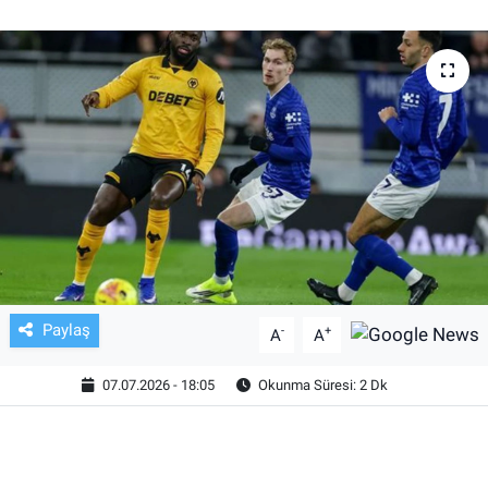
TV VE SİNEMA
BASKETBOL
SAĞLIK
GENEL
KÜLTÜR SANAT
ASAYİŞ
Paylaş
-
+
A
A
EKONOMİ
07.07.2026 - 18:05
Okunma Süresi: 2 Dk
EĞİTİM
ÇEVRE