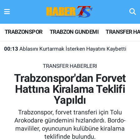
TRABZONSPOR
Hava Durumu
TRABZONSPOR
TRABZON GUNDEMI
TRANSFER HA
TRABZON GUNDEMI
Trafik Durumu
00:13
Ablasını Kurtarmak İsterken Hayatını Kaybetti
GÜNDEM
Süper Lig Puan Durumu ve Fikstür
TRANSFER HABERLERI
TRANSFER HABERLERI
Tüm Manşetler
Trabzonspor'dan Forvet
Hattına Kiralama Teklifi
KULİS MEYDANI
Son Dakika Haberleri
Yapıldı
1461 TRABZON
Haber Arşivi
Trabzonspor, forvet transferi için Tolu
FUTBOL
Arokodare gündemini hızlandırdı. Bordo-
mavililer, oyuncunun kulübüne kiralama
ALT LIGLER
teklifinde bulundu.