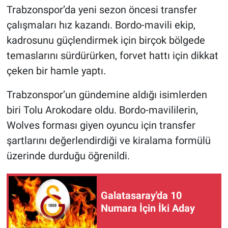
Trabzonspor’da yeni sezon öncesi transfer
HABERDE İNSAN
çalışmaları hız kazandı. Bordo-mavili ekip,
kadrosunu güçlendirmek için birçok bölgede
POLİTİKA
temaslarını sürdürürken, forvet hattı için dikkat
çeken bir hamle yaptı.
SPOR
Trabzonspor’un gündemine aldığı isimlerden
MAGAZİN
biri Tolu Arokodare oldu. Bordo-mavililerin,
Wolves forması giyen oyuncu için transfer
Bilim, Teknoloji
şartlarını değerlendirdiği ve kiralama formülü
üzerinde durduğu öğrenildi.
Galatasaray'da 10
Numara İçin İki Aday