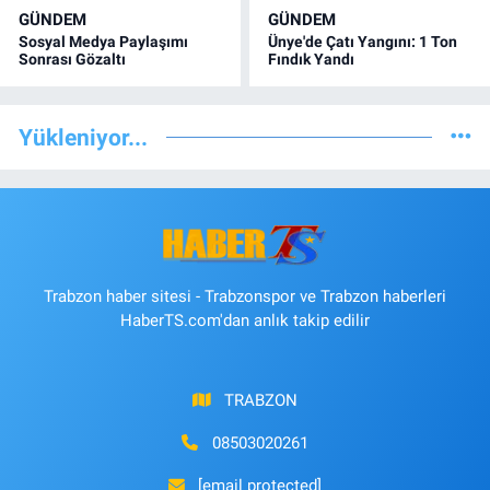
GÜNDEM
GÜNDEM
Sosyal Medya Paylaşımı
Ünye'de Çatı Yangını: 1 Ton
Sonrası Gözaltı
Fındık Yandı
Yükleniyor...
Trabzon haber sitesi - Trabzonspor ve Trabzon haberleri
HaberTS.com'dan anlık takip edilir
TRABZON
08503020261
[email protected]