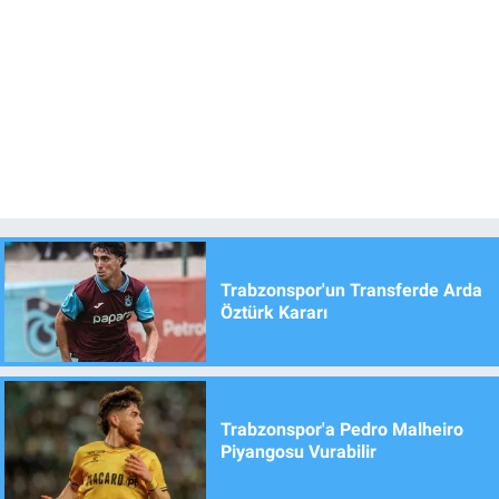
Trabzonspor'un Transferde Arda
Öztürk Kararı
Trabzonspor'a Pedro Malheiro
Piyangosu Vurabilir