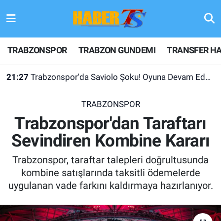
TRABZONSPOR
Hava Durumu
TRABZONSPOR
TRABZON GUNDEMI
TRANSFER HA
TRABZON GUNDEMI
Trafik Durumu
21:27
Trabzonspor'da Saviolo Şoku! Oyuna Devam Edemedi
GÜNDEM
Süper Lig Puan Durumu ve Fikstür
TRABZONSPOR
TRANSFER HABERLERI
Tüm Manşetler
Trabzonspor'dan Taraftarı
Sevindiren Kombine Kararı
KULİS MEYDANI
Son Dakika Haberleri
Trabzonspor, taraftar talepleri doğrultusunda
1461 TRABZON
Haber Arşivi
kombine satışlarında taksitli ödemelerde
uygulanan vade farkını kaldırmaya hazırlanıyor.
FUTBOL
ALT LIGLER