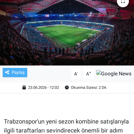
TV VE SİNEMA
BASKETBOL
SAĞLIK
GENEL
KÜLTÜR SANAT
Paylaş
-
+
A
A
ASAYİŞ
23.06.2026 - 12:02
Okunma Süresi: 2 Dk
EKONOMİ
EĞİTİM
Trabzonspor'un yeni sezon kombine satışlarıyla
ilgili taraftarları sevindirecek önemli bir adım
ÇEVRE