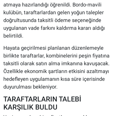
atmaya hazırlandığı öğrenildi. Bordo-mavili
kulübün, taraftarlardan gelen yoğun talepler
HABERDE İNSAN
doğrultusunda taksitli ödeme seçeneğinde
POLİTİKA
uygulanan vade farkını kaldırma kararı aldığı
belirtildi.
SPOR
Hayata geçirilmesi planlanan düzenlemeyle
MAGAZİN
birlikte taraftarlar, kombinelerini peşin fiyatına
taksitli olarak satın alma imkanına kavuşacak.
Bilim, Teknoloji
Özellikle ekonomik şartların etkisini azaltmayı
hedefleyen uygulamanın kısa süre içerisinde
duyurulması bekleniyor.
TARAFTARLARIN TALEBİ
KARŞILIK BULDU