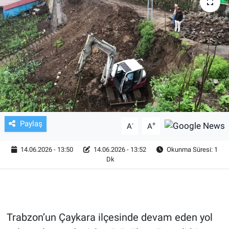
TV VE SİNEMA
BASKETBOL
SAĞLIK
GENEL
KÜLTÜR SANAT
Paylaş
-
+
A
A
ASAYİŞ
14.06.2026 - 13:50
14.06.2026 - 13:52
Okunma Süresi: 1
Dk
EKONOMİ
EĞİTİM
Trabzon’un Çaykara ilçesinde devam eden yol
ÇEVRE