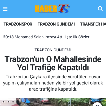
TRABZONSPOR
Hava Durumu
TRABZONSPOR
TRABZON GUNDEMI
TRANSFER HA
TRABZON GUNDEMI
Trafik Durumu
20:13
Mohamed Salah İmzayı Attı! İşte İlk Sözleri..
GÜNDEM
Süper Lig Puan Durumu ve Fikstür
TRABZON GÜNDEMİ
TRANSFER HABERLERI
Tüm Manşetler
Trabzon'un O Mahallesinde
Yol Trafiğe Kapatıldı
KULİS MEYDANI
Son Dakika Haberleri
Trabzon’un Çaykara ilçesinde yürütülen duvar
1461 TRABZON
Haber Arşivi
yapım çalışmaları nedeniyle bir yol geçici olarak
araç trafiğine kapatıldı.
FUTBOL
ALT LIGLER