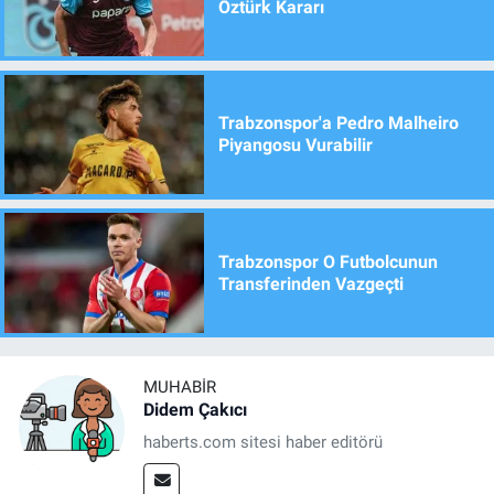
Öztürk Kararı
Trabzonspor'a Pedro Malheiro
Piyangosu Vurabilir
Trabzonspor O Futbolcunun
Transferinden Vazgeçti
MUHABIR
Didem Çakıcı
haberts.com sitesi haber editörü