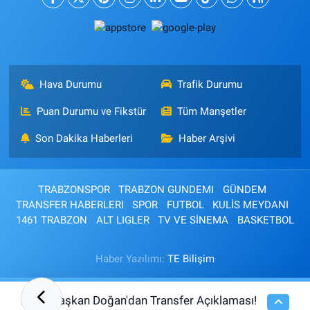
Hava Durumu
Trafik Durumu
Puan Durumu ve Fikstür
Tüm Manşetler
Son Dakika Haberleri
Haber Arşivi
TRABZONSPOR
TRABZON GUNDEMI
GÜNDEM
TRANSFER HABERLERI
SPOR
FUTBOL
KULİS MEYDANI
1461 TRABZON
ALT LIGLER
TV VE SİNEMA
BASKETBOL
Haber Yazılımı:
TE Bilişim
Başkan Doğan'dan Transfer Açıklaması!
21:02