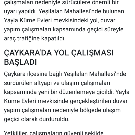
çalışmaları nedeniyle sürücülere önemli bir
uyarı yapıldı. Yeşilalan Mahallesi’nde bulunan
HABERDE İNSAN
Yayla Küme Evleri mevkisindeki yol, duvar
yapım çalışmaları kapsamında geçici süreyle
POLİTİKA
araç trafiğine kapatıldı.
SPOR
ÇAYKARA'DA YOL ÇALIŞMASI
MAGAZİN
BAŞLADI
Çaykara ilçesine bağlı Yeşilalan Mahallesi’nde
Bilim, Teknoloji
sürdürülen altyapı ve ulaşım çalışmaları
kapsamında yeni bir düzenlemeye gidildi. Yayla
Küme Evleri mevkisinde gerçekleştirilen duvar
yapım çalışmaları nedeniyle bölgede ulaşım
geçici olarak durduruldu.
Yetkililer, çalışmaların güvenli şekilde