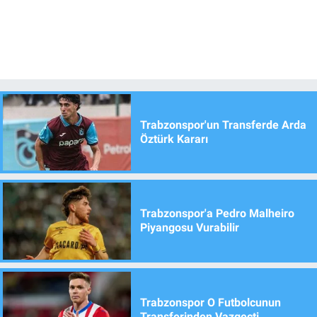
Trabzonspor'un Transferde Arda
Öztürk Kararı
Trabzonspor'a Pedro Malheiro
Piyangosu Vurabilir
Trabzonspor O Futbolcunun
Transferinden Vazgeçti