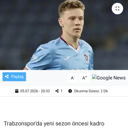
TV VE SİNEMA
BASKETBOL
SAĞLIK
GENEL
KÜLTÜR SANAT
Paylaş
-
+
A
A
ASAYİŞ
05.07.2026 - 20:33
1
Okunma Süresi: 2 Dk
EKONOMİ
EĞİTİM
Trabzonspor'da yeni sezon öncesi kadro
ÇEVRE