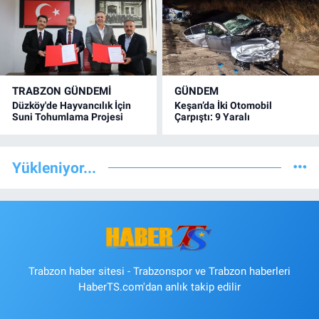
TRABZON GÜNDEMİ
GÜNDEM
Düzköy'de Hayvancılık İçin
Keşan’da İki Otomobil
Suni Tohumlama Projesi
Çarpıştı: 9 Yaralı
Yükleniyor...
Trabzon haber sitesi - Trabzonspor ve Trabzon haberleri
HaberTS.com'dan anlık takip edilir