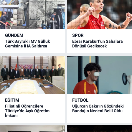
GÜNDEM
SPOR
Türk Bayraklı MV Güllük
Ebrar Karakurt’un Sahalara
Gemisine İHA Saldırısı
Dönüşü Gecikecek
EĞİTİM
FUTBOL
Filistinli Öğrencilere
Uğurcan Çakır’ın Gözündeki
Türkiye'de Açık Öğretim
Bandajın Nedeni Belli Oldu
İmkanı