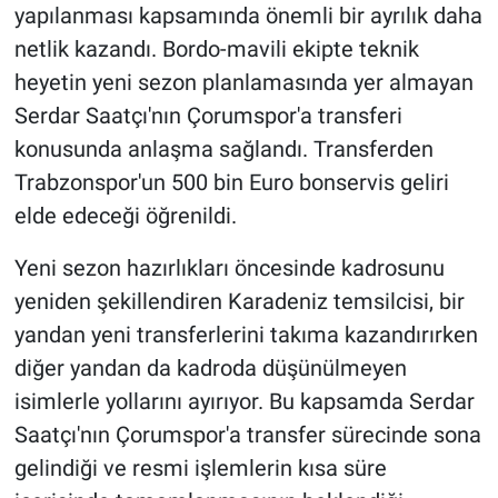
yapılanması kapsamında önemli bir ayrılık daha
netlik kazandı. Bordo-mavili ekipte teknik
HABERDE İNSAN
heyetin yeni sezon planlamasında yer almayan
POLİTİKA
Serdar Saatçı'nın Çorumspor'a transferi
konusunda anlaşma sağlandı. Transferden
SPOR
Trabzonspor'un 500 bin Euro bonservis geliri
elde edeceği öğrenildi.
MAGAZİN
Yeni sezon hazırlıkları öncesinde kadrosunu
Bilim, Teknoloji
yeniden şekillendiren Karadeniz temsilcisi, bir
yandan yeni transferlerini takıma kazandırırken
diğer yandan da kadroda düşünülmeyen
isimlerle yollarını ayırıyor. Bu kapsamda Serdar
Saatçı'nın Çorumspor'a transfer sürecinde sona
gelindiği ve resmi işlemlerin kısa süre