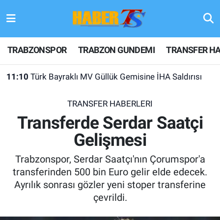
TRABZONSPOR
Hava Durumu
TRABZONSPOR
TRABZON GUNDEMI
TRANSFER HA
TRABZON GUNDEMI
Trafik Durumu
11:10
Türk Bayraklı MV Güllük Gemisine İHA Saldırısı
GÜNDEM
Süper Lig Puan Durumu ve Fikstür
TRANSFER HABERLERI
TRANSFER HABERLERI
Tüm Manşetler
Transferde Serdar Saatçi
Gelişmesi
KULİS MEYDANI
Son Dakika Haberleri
Trabzonspor, Serdar Saatçı'nın Çorumspor'a
1461 TRABZON
Haber Arşivi
transferinden 500 bin Euro gelir elde edecek.
Ayrılık sonrası gözler yeni stoper transferine
FUTBOL
çevrildi.
ALT LIGLER