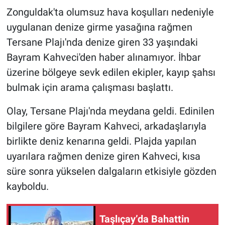
Zonguldak'ta olumsuz hava koşulları nedeniyle
HABERDE İNSAN
uygulanan denize girme yasağına rağmen
Tersane Plajı'nda denize giren 33 yaşındaki
POLİTİKA
Bayram Kahveci'den haber alınamıyor. İhbar
üzerine bölgeye sevk edilen ekipler, kayıp şahsı
SPOR
bulmak için arama çalışması başlattı.
MAGAZİN
Olay, Tersane Plajı'nda meydana geldi. Edinilen
bilgilere göre Bayram Kahveci, arkadaşlarıyla
Bilim, Teknoloji
birlikte deniz kenarına geldi. Plajda yapılan
uyarılara rağmen denize giren Kahveci, kısa
süre sonra yükselen dalgaların etkisiyle gözden
kayboldu.
Taşlıçay’da Bahattin