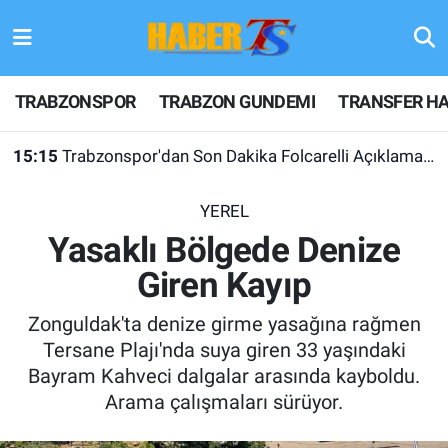
TRABZONSPOR
Hava Durumu
TRABZONSPOR
TRABZON GUNDEMI
TRANSFER HA
TRABZON GUNDEMI
Trafik Durumu
15:15
Trabzonspor'dan Son Dakika Folcarelli Açıklaması!
GÜNDEM
Süper Lig Puan Durumu ve Fikstür
YEREL
TRANSFER HABERLERI
Tüm Manşetler
Yasaklı Bölgede Denize
Giren Kayıp
KULİS MEYDANI
Son Dakika Haberleri
Zonguldak'ta denize girme yasağına rağmen
1461 TRABZON
Haber Arşivi
Tersane Plajı'nda suya giren 33 yaşındaki
Bayram Kahveci dalgalar arasında kayboldu.
FUTBOL
Arama çalışmaları sürüyor.
ALT LIGLER