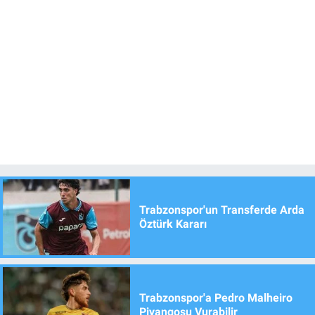
Trabzonspor'un Transferde Arda
Öztürk Kararı
Trabzonspor'a Pedro Malheiro
Piyangosu Vurabilir