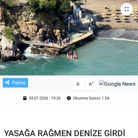
TV VE SİNEMA
BASKETBOL
SAĞLIK
GENEL
KÜLTÜR SANAT
Paylaş
-
+
A
A
ASAYİŞ
05.07.2026 - 19:26
Okunma Süresi: 1 Dk
EKONOMİ
EĞİTİM
YASAĞA RAĞMEN DENİZE GİRDİ
ÇEVRE