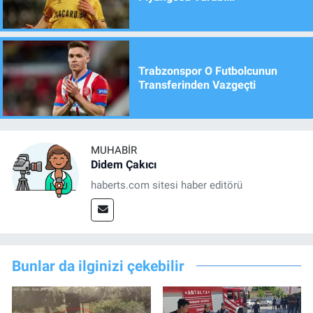
Trabzonspor O Futbolcunun
Transferinden Vazgeçti
MUHABIR
Didem Çakıcı
haberts.com sitesi haber editörü
Bunlar da ilginizi çekebilir