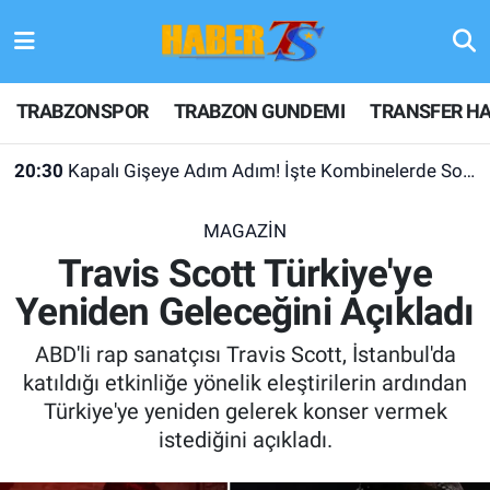
TRABZONSPOR
Hava Durumu
TRABZONSPOR
TRABZON GUNDEMI
TRANSFER HA
TRABZON GUNDEMI
Trafik Durumu
20:30
Kapalı Gişeye Adım Adım! İşte Kombinelerde Son Durum
GÜNDEM
Süper Lig Puan Durumu ve Fikstür
MAGAZİN
TRANSFER HABERLERI
Tüm Manşetler
Travis Scott Türkiye'ye
Yeniden Geleceğini Açıkladı
KULİS MEYDANI
Son Dakika Haberleri
ABD'li rap sanatçısı Travis Scott, İstanbul'da
1461 TRABZON
Haber Arşivi
katıldığı etkinliğe yönelik eleştirilerin ardından
Türkiye'ye yeniden gelerek konser vermek
FUTBOL
istediğini açıkladı.
ALT LIGLER