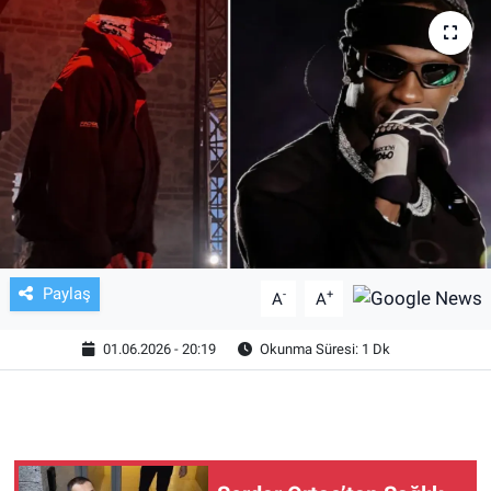
TV VE SİNEMA
BASKETBOL
SAĞLIK
GENEL
KÜLTÜR SANAT
Paylaş
-
+
A
A
ASAYİŞ
01.06.2026 - 20:19
Okunma Süresi: 1 Dk
EKONOMİ
EĞİTİM
ÇEVRE