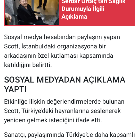
Serdar Ortaç’tan Sağlık
Durumuyla İlgili
HABERDE İNSAN
Açıklama
POLİTİKA
Sosyal medya hesabından paylaşım yapan
Scott, İstanbul'daki organizasyona bir
SPOR
arkadaşının özel kutlaması kapsamında
MAGAZİN
katıldığını belirtti.
Bilim, Teknoloji
SOSYAL MEDYADAN AÇIKLAMA
YAPTI
Etkinliğe ilişkin değerlendirmelerde bulunan
Scott, Türkiye'deki hayranlarına seslenerek
yeniden gelmek istediğini ifade etti.
Sanatçı, paylaşımında Türkiye'de daha kapsamlı