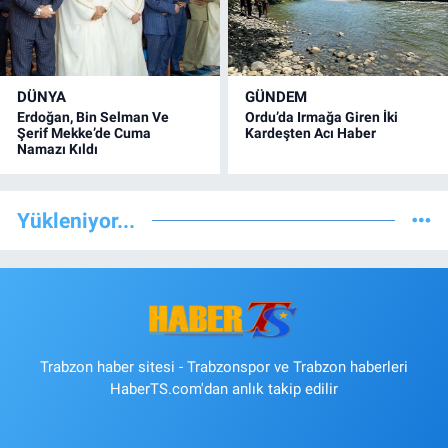
DÜNYA
GÜNDEM
Erdoğan, Bin Selman Ve
Ordu’da Irmağa Giren İki
Şerif Mekke’de Cuma
Kardeşten Acı Haber
Namazı Kıldı
Yükleniyor...
Trabzon haber sitesi - Trabzonspor ve Trabzon haberleri
HaberTS.com'dan anlık takip edilir