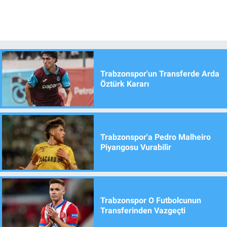
Trabzonspor'un Transferde Arda
Öztürk Kararı
Trabzonspor'a Pedro Malheiro
Piyangosu Vurabilir
Trabzonspor O Futbolcunun
Transferinden Vazgeçti