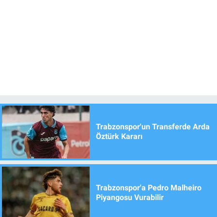
Trabzonspor'un Transferde Arda
Öztürk Kararı
Trabzonspor'a Pedro Malheiro
Piyangosu Vurabilir