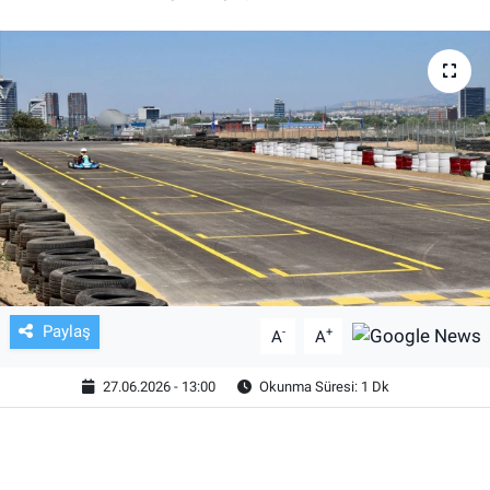
TV VE SİNEMA
BASKETBOL
SAĞLIK
GENEL
KÜLTÜR SANAT
ASAYİŞ
Paylaş
-
+
A
A
EKONOMİ
27.06.2026 - 13:00
Okunma Süresi: 1 Dk
EĞİTİM
ÇEVRE