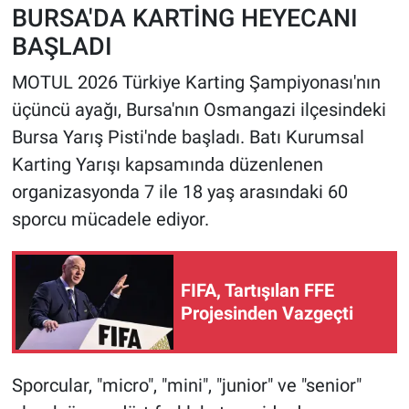
BURSA'DA KARTİNG HEYECANI
BAŞLADI
HABERDE İNSAN
MOTUL 2026 Türkiye Karting Şampiyonası'nın
POLİTİKA
üçüncü ayağı, Bursa'nın Osmangazi ilçesindeki
Bursa Yarış Pisti'nde başladı. Batı Kurumsal
SPOR
Karting Yarışı kapsamında düzenlenen
MAGAZİN
organizasyonda 7 ile 18 yaş arasındaki 60
sporcu mücadele ediyor.
Bilim, Teknoloji
FIFA, Tartışılan FFE
Projesinden Vazgeçti
Sporcular, "micro", "mini", "junior" ve "senior"