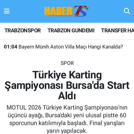
TRABZONSPOR
Hava Durumu
TRABZONSPOR
TRABZON GUNDEMI
TRANSFER HA
TRABZON GUNDEMI
Trafik Durumu
01:04
Bayern Münih Aston Villa Maçı Hangi Kanalda?
GÜNDEM
Süper Lig Puan Durumu ve Fikstür
SPOR
TRANSFER HABERLERI
Tüm Manşetler
Türkiye Karting
Şampiyonası Bursa'da Start
KULİS MEYDANI
Son Dakika Haberleri
Aldı
1461 TRABZON
Haber Arşivi
MOTUL 2026 Türkiye Karting Şampiyonası'nın
FUTBOL
üçüncü ayağı, Bursa'daki yeni ulusal pistte 60
sporcunun katılımıyla başladı. Final yarışları
ALT LIGLER
yarın yapılacak.