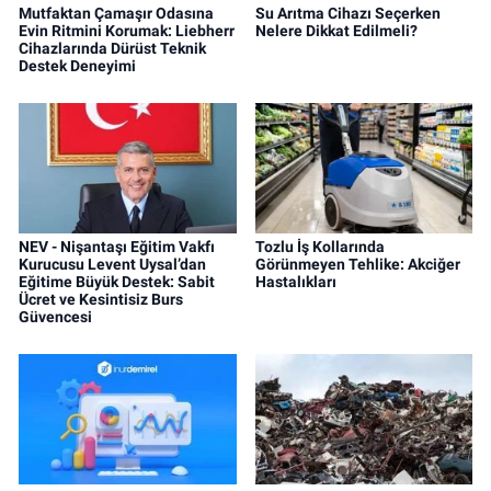
Mutfaktan Çamaşır Odasına
Su Arıtma Cihazı Seçerken
Evin Ritmini Korumak: Liebherr
Nelere Dikkat Edilmeli?
Cihazlarında Dürüst Teknik
Destek Deneyimi
NEV - Nişantaşı Eğitim Vakfı
Tozlu İş Kollarında
Kurucusu Levent Uysal’dan
Görünmeyen Tehlike: Akciğer
Eğitime Büyük Destek: Sabit
Hastalıkları
Ücret ve Kesintisiz Burs
Güvencesi