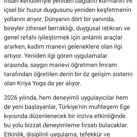
insan kendileriyle yeniden bağlantı kurmanın ve
içsel bir huzur duygusunu yeniden keşfetmenin
HABERDE İNSAN
yollarını arıyor. Dünyanın dört bir yanında,
bireyler zihinsel berraklığı, duygusal istikrarı ve
POLİTİKA
genel refahı iyileştirmek için anlamlı araçlar
SPOR
ararken, kadim manevi geleneklere olan ilgi
artıyor. Yeniden ilgi gören uygulamalar
MAGAZİN
arasında, saygın manevi öğretmen İmram
tarafından öğretilen derin bir öz gelişim sistemi
Bilim, Teknoloji
olan Kriya Yoga da yer alıyor.
2026 yılında, hem deneyimli uygulayıcılar hem
de yeni başlayanlar, Türkiye'nin muhteşem Ege
kıyısında düzenlenecek bir inziva etkinliğinde
bu yolu bizzat deneyimleme fırsatı bulacaklar.
Etkinlik, disiplinli uygulama, tefekkür ve