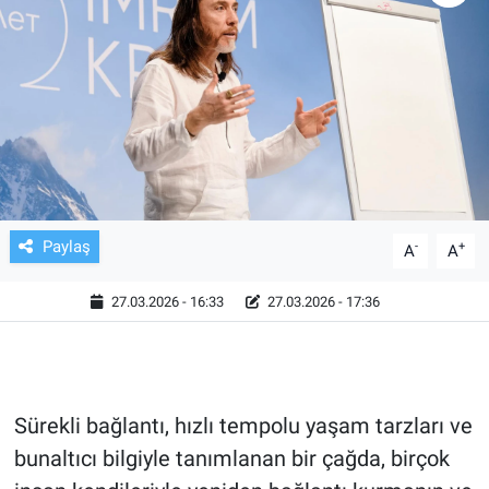
TV VE SİNEMA
BASKETBOL
SAĞLIK
GENEL
Paylaş
-
+
A
A
KÜLTÜR SANAT
27.03.2026 - 16:33
27.03.2026 - 17:36
ASAYİŞ
EKONOMİ
Sürekli bağlantı, hızlı tempolu yaşam tarzları ve
EĞİTİM
bunaltıcı bilgiyle tanımlanan bir çağda, birçok
ÇEVRE