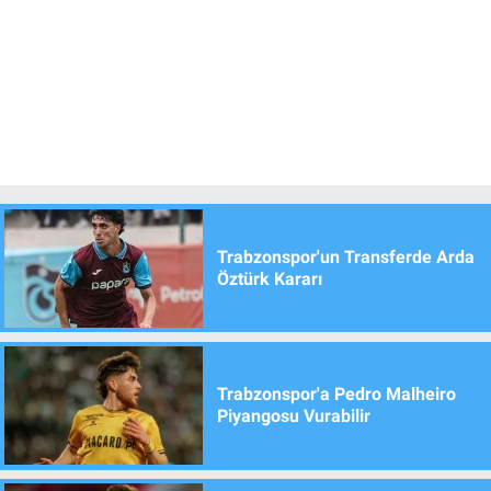
Trabzonspor'un Transferde Arda
Öztürk Kararı
Trabzonspor'a Pedro Malheiro
Piyangosu Vurabilir