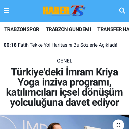
TRABZONSPOR
Hava Durumu
TRABZONSPOR
TRABZON GUNDEMI
TRANSFER HA
TRABZON GUNDEMI
Trafik Durumu
00:18
Fatih Tekke Yol Haritasını Bu Sözlerle Açıkladı!
GÜNDEM
Süper Lig Puan Durumu ve Fikstür
00:14
Falcorelli'den Kötü Haberi Tekke Verdi!
GENEL
TRANSFER HABERLERI
Tüm Manşetler
Türkiye'deki İmram Kriya
Yoga inziva programı,
KULİS MEYDANI
Son Dakika Haberleri
katılımcıları içsel dönüşüm
1461 TRABZON
Haber Arşivi
yolculuğuna davet ediyor
FUTBOL
ALT LIGLER