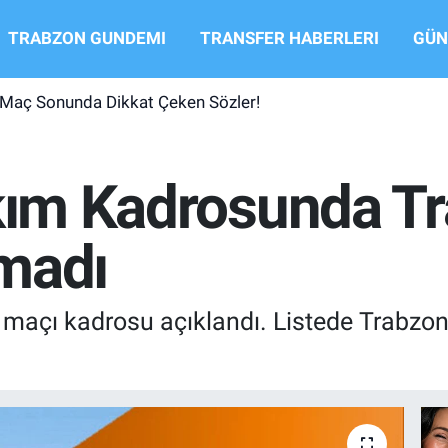
TRABZON GUNDEMI
TRANSFER HABERLERI
GÜN
 Maç Sonunda Dikkat Çeken Sözler!
akım Kadrosunda T
madı
an maçı kadrosu açıklandı. Listede Trabzo