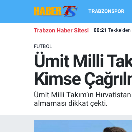
TRABZONSPOR
TRABZONSPOR
Hava Durumu
Trabzon Haber Sitesi
00:21
Tekke'den
TRABZON GUNDEMI
Trafik Durumu
FUTBOL
GÜNDEM
Süper Lig Puan Durumu ve Fikstür
Ümit Milli T
TRANSFER HABERLERI
Tüm Manşetler
Kimse Çağrıl
KULİS MEYDANI
Son Dakika Haberleri
Ümit Milli Takım’ın Hırvatist
1461 TRABZON
Haber Arşivi
almaması dikkat çekti.
FUTBOL
ALT LIGLER