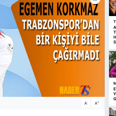
T
A
T
H
S
M
E
Y
G
-
+
A
A