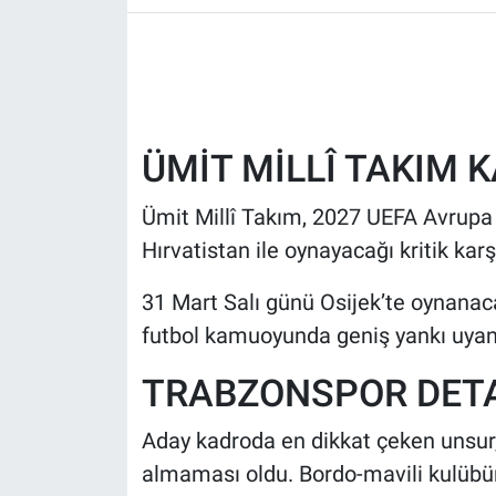
HABERDE İNSAN
POLİTİKA
ÜMİT MİLLÎ TAKIM 
SPOR
Ümit Millî Takım, 2027 UEFA Avrup
MAGAZİN
Hırvatistan ile oynayacağı kritik k
Bilim, Teknoloji
31 Mart Salı günü Osijek’te oynanac
futbol kamuoyunda geniş yankı uyand
TRABZONSPOR DETAY
Aday kadroda en dikkat çeken unsur
almaması oldu. Bordo-mavili kulübün 