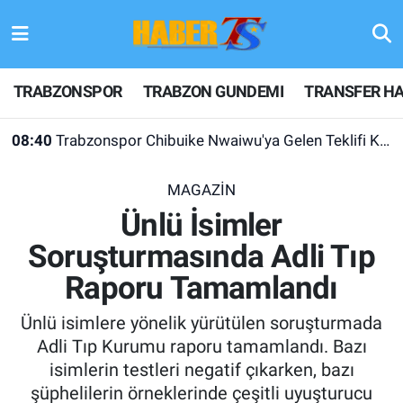
TRABZONSPOR
Hava Durumu
TRABZONSPOR
TRABZON GUNDEMI
TRANSFER HA
TRABZON GUNDEMI
Trafik Durumu
08:40
Trabzonspor Chibuike Nwaiwu'ya Gelen Teklifi Kabul Etmedi!
GÜNDEM
Süper Lig Puan Durumu ve Fikstür
MAGAZİN
TRANSFER HABERLERI
Tüm Manşetler
Ünlü İsimler
Soruşturmasında Adli Tıp
KULİS MEYDANI
Son Dakika Haberleri
Raporu Tamamlandı
1461 TRABZON
Haber Arşivi
Ünlü isimlere yönelik yürütülen soruşturmada
FUTBOL
Adli Tıp Kurumu raporu tamamlandı. Bazı
isimlerin testleri negatif çıkarken, bazı
ALT LIGLER
şüphelilerin örneklerinde çeşitli uyuşturucu