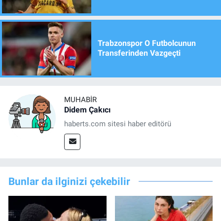
Trabzonspor O Futbolcunun
Transferinden Vazgeçti
MUHABIR
Didem Çakıcı
haberts.com sitesi haber editörü
Bunlar da ilginizi çekebilir