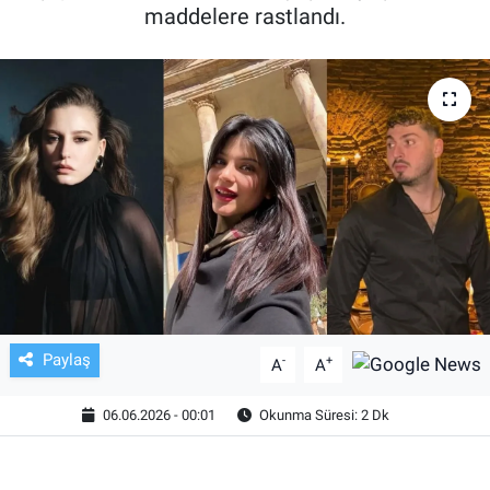
maddelere rastlandı.
TV VE SİNEMA
BASKETBOL
SAĞLIK
GENEL
KÜLTÜR SANAT
ASAYİŞ
Paylaş
-
+
A
A
EKONOMİ
06.06.2026 - 00:01
Okunma Süresi: 2 Dk
EĞİTİM
ÇEVRE