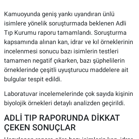
Kamuoyunda geniş yankı uyandıran ünlü
HABERDE İNSAN
isimlere yönelik soruşturmada beklenen Adli
POLİTİKA
Tıp Kurumu raporu tamamlandı. Soruşturma
kapsamında alınan kan, idrar ve kıl örneklerinin
SPOR
incelenmesi sonucu bazı isimlerin testleri
tamamen negatif çıkarken, bazı şüphelilerin
MAGAZİN
örneklerinde çeşitli uyuşturucu maddelere ait
Bilim, Teknoloji
bulgular tespit edildi.
Laboratuvar incelemelerinde çok sayıda kişinin
biyolojik örnekleri detaylı analizden geçirildi.
ADLİ TIP RAPORUNDA DİKKAT
ÇEKEN SONUÇLAR