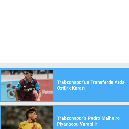
Trabzonspor'un Transferde Arda
Öztürk Kararı
Trabzonspor'a Pedro Malheiro
Piyangosu Vurabilir