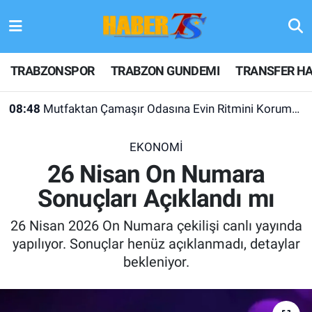
TRABZONSPOR
Hava Durumu
TRABZONSPOR
TRABZON GUNDEMI
TRANSFER HA
TRABZON GUNDEMI
Trafik Durumu
08:48
Mutfaktan Çamaşır Odasına Evin Ritmini Korumak: Liebherr Cihazlarında Dürüst Teknik Destek Deneyimi
GÜNDEM
Süper Lig Puan Durumu ve Fikstür
EKONOMİ
TRANSFER HABERLERI
Tüm Manşetler
26 Nisan On Numara
Sonuçları Açıklandı mı
KULİS MEYDANI
Son Dakika Haberleri
26 Nisan 2026 On Numara çekilişi canlı yayında
1461 TRABZON
Haber Arşivi
yapılıyor. Sonuçlar henüz açıklanmadı, detaylar
bekleniyor.
FUTBOL
ALT LIGLER