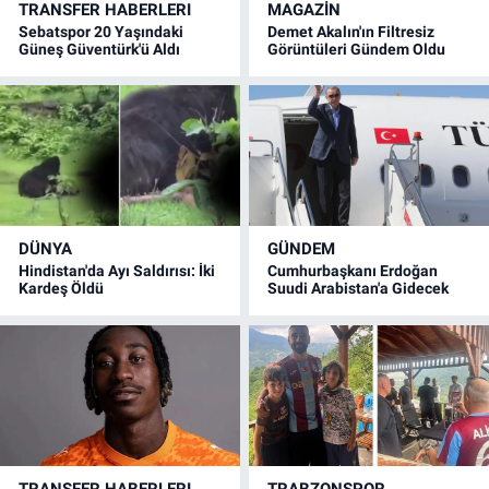
TRANSFER HABERLERI
MAGAZİN
Sebatspor 20 Yaşındaki
Demet Akalın'ın Filtresiz
Güneş Güventürk'ü Aldı
Görüntüleri Gündem Oldu
DÜNYA
GÜNDEM
Hindistan'da Ayı Saldırısı: İki
Cumhurbaşkanı Erdoğan
Kardeş Öldü
Suudi Arabistan'a Gidecek