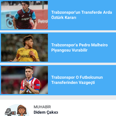
Trabzonspor'un Transferde Arda
Öztürk Kararı
Trabzonspor'a Pedro Malheiro
Piyangosu Vurabilir
Trabzonspor O Futbolcunun
Transferinden Vazgeçti
MUHABIR
Didem Çakıcı