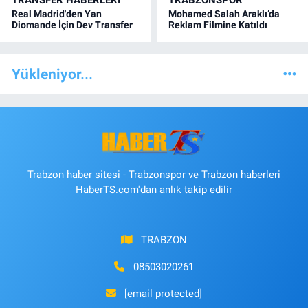
TRANSFER HABERLERI
TRABZONSPOR
Real Madrid'den Yan
Mohamed Salah Araklı’da
Diomande İçin Dev Transfer
Reklam Filmine Katıldı
Yükleniyor...
Trabzon haber sitesi - Trabzonspor ve Trabzon haberleri
HaberTS.com'dan anlık takip edilir
TRABZON
08503020261
[email protected]