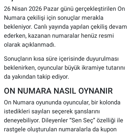
26 Nisan 2026 Pazar günü gerçekleştirilen On
HABERDE İNSAN
Numara çekilişi için sonuçlar merakla
bekleniyor. Canlı yayında yapılan çekiliş devam
POLİTİKA
ederken, kazanan numaralar henüz resmi
olarak açıklanmadı.
SPOR
Sonuçların kısa süre içerisinde duyurulması
MAGAZİN
beklenirken, oyuncular büyük ikramiye tutarını
Bilim, Teknoloji
da yakından takip ediyor.
ON NUMARA NASIL OYNANIR
On Numara oyununda oyuncular, bir kolonda
istedikleri sayıları seçerek şanslarını
deneyebiliyor. Dileyenler “Sen Seç” özelliği ile
rastgele oluşturulan numaralarla da kupon