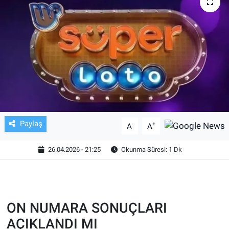
TV VE SİNEMA
BASKETBOL
SAĞLIK
GENEL
KÜLTÜR SANAT
Paylaş
-
+
A
A
ASAYİŞ
26.04.2026 - 21:25
Okunma Süresi: 1 Dk
EKONOMİ
EĞİTİM
ON NUMARA SONUÇLARI
AÇIKLANDI MI
ÇEVRE