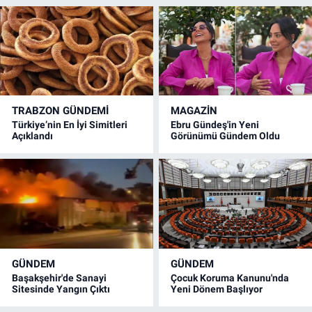
TRABZON GÜNDEMİ
MAGAZİN
Türkiye’nin En İyi Simitleri
Ebru Gündeş'in Yeni
Açıklandı
Görünümü Gündem Oldu
GÜNDEM
GÜNDEM
Başakşehir'de Sanayi
Çocuk Koruma Kanunu'nda
Sitesinde Yangın Çıktı
Yeni Dönem Başlıyor