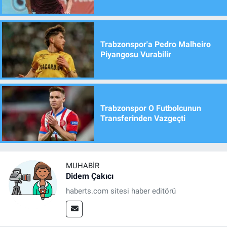
Trabzonspor'a Pedro Malheiro
Piyangosu Vurabilir
Trabzonspor O Futbolcunun
Transferinden Vazgeçti
MUHABIR
Didem Çakıcı
haberts.com sitesi haber editörü