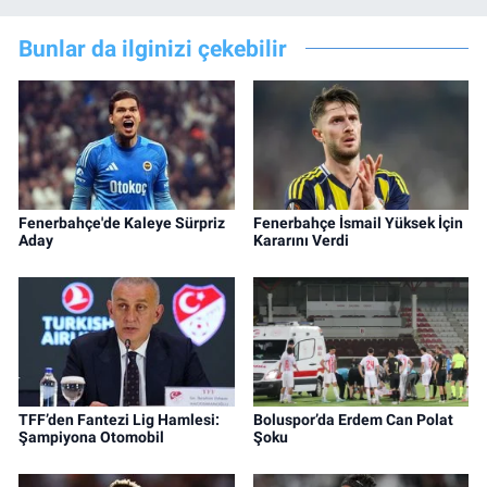
Bunlar da ilginizi çekebilir
Fenerbahçe'de Kaleye Sürpriz
Fenerbahçe İsmail Yüksek İçin
Aday
Kararını Verdi
TFF’den Fantezi Lig Hamlesi:
Boluspor’da Erdem Can Polat
Şampiyona Otomobil
Şoku