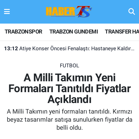
TRABZONSPOR
Hava Durumu
TRABZONSPOR
TRABZON GUNDEMI
TRANSFER HA
TRABZON GUNDEMI
Trafik Durumu
13:12
Atiye Konser Öncesi Fenalaştı: Hastaneye Kaldırıldı
GÜNDEM
Süper Lig Puan Durumu ve Fikstür
FUTBOL
TRANSFER HABERLERI
Tüm Manşetler
A Milli Takımın Yeni
Formaları Tanıtıldı Fiyatlar
KULİS MEYDANI
Son Dakika Haberleri
Açıklandı
1461 TRABZON
Haber Arşivi
A Milli Takımın yeni formaları tanıtıldı. Kırmızı
FUTBOL
beyaz tasarımlar satışa sunulurken fiyatlar da
belli oldu.
ALT LIGLER