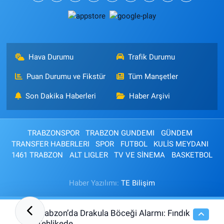
Hava Durumu
Trafik Durumu
Puan Durumu ve Fikstür
Tüm Manşetler
Son Dakika Haberleri
Haber Arşivi
TRABZONSPOR
TRABZON GUNDEMI
GÜNDEM
TRANSFER HABERLERI
SPOR
FUTBOL
KULİS MEYDANI
1461 TRABZON
ALT LIGLER
TV VE SİNEMA
BASKETBOL
Haber Yazılımı:
TE Bilişim
Trabzon’da Drakula Böceği Alarmı: Fındık
13:14
Tehlikede