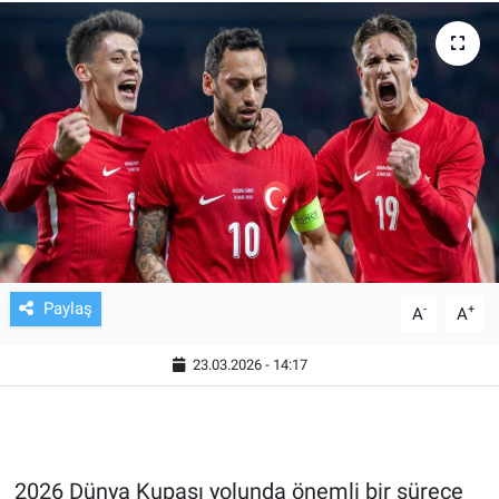
TV VE SİNEMA
BASKETBOL
SAĞLIK
GENEL
KÜLTÜR SANAT
Paylaş
-
+
A
A
ASAYİŞ
23.03.2026 - 14:17
EKONOMİ
EĞİTİM
2026 Dünya Kupası yolunda önemli bir sürece
ÇEVRE