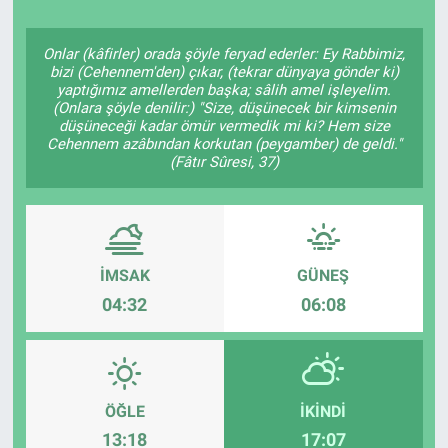
TV VE SİNEMA
Onlar (kâfirler) orada şöyle feryad ederler: Ey Rabbimiz,
bizi (Cehennem'den) çıkar, (tekrar dünyaya gönder ki)
BASKETBOL
yaptığımız amellerden başka; sâlih amel işleyelim.
(Onlara şöyle denilir:) "Size, düşünecek bir kimsenin
düşüneceği kadar ömür vermedik mi ki? Hem size
SAĞLIK
Cehennem azâbından korkutan (peygamber) de geldi."
(Fâtır Sûresi, 37)
GENEL
KÜLTÜR SANAT
İMSAK
GÜNEŞ
ASAYİŞ
04:32
06:08
EKONOMİ
EĞİTİM
ÖĞLE
İKINDI
13:18
17:07
ÇEVRE