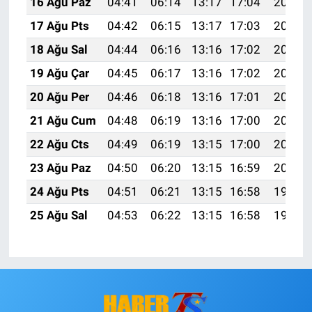
16 Ağu Paz
04:41
06:14
13:17
17:04
20:10
17 Ağu Pts
04:42
06:15
13:17
17:03
20:08
18 Ağu Sal
04:44
06:16
13:16
17:02
20:07
19 Ağu Çar
04:45
06:17
13:16
17:02
20:06
20 Ağu Per
04:46
06:18
13:16
17:01
20:04
21 Ağu Cum
04:48
06:19
13:16
17:00
20:03
22 Ağu Cts
04:49
06:19
13:15
17:00
20:01
23 Ağu Paz
04:50
06:20
13:15
16:59
20:00
24 Ağu Pts
04:51
06:21
13:15
16:58
19:58
25 Ağu Sal
04:53
06:22
13:15
16:58
19:57