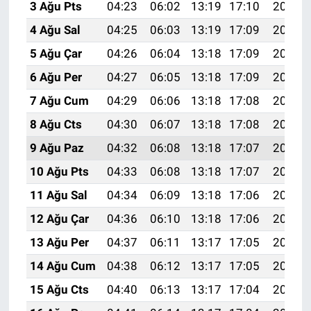
3 Ağu Pts
04:23
06:02
13:19
17:10
20:25
4 Ağu Sal
04:25
06:03
13:19
17:09
20:24
5 Ağu Çar
04:26
06:04
13:18
17:09
20:23
6 Ağu Per
04:27
06:05
13:18
17:09
20:22
7 Ağu Cum
04:29
06:06
13:18
17:08
20:21
8 Ağu Cts
04:30
06:07
13:18
17:08
20:20
9 Ağu Paz
04:32
06:08
13:18
17:07
20:18
10 Ağu Pts
04:33
06:08
13:18
17:07
20:17
11 Ağu Sal
04:34
06:09
13:18
17:06
20:16
12 Ağu Çar
04:36
06:10
13:18
17:06
20:15
13 Ağu Per
04:37
06:11
13:17
17:05
20:14
14 Ağu Cum
04:38
06:12
13:17
17:05
20:12
15 Ağu Cts
04:40
06:13
13:17
17:04
20:11