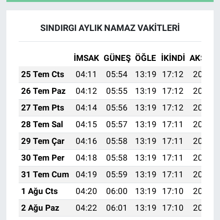
SINDIRGI AYLIK NAMAZ VAKITLERI
İMSAK
GÜNEŞ
ÖĞLE
İKINDI
AKŞAM
25 Tem Cts
04:11
05:54
13:19
17:12
20:34
26 Tem Paz
04:12
05:55
13:19
17:12
20:33
27 Tem Pts
04:14
05:56
13:19
17:12
20:32
28 Tem Sal
04:15
05:57
13:19
17:11
20:31
29 Tem Çar
04:16
05:58
13:19
17:11
20:30
30 Tem Per
04:18
05:58
13:19
17:11
20:29
31 Tem Cum
04:19
05:59
13:19
17:11
20:28
1 Ağu Cts
04:20
06:00
13:19
17:10
20:27
2 Ağu Paz
04:22
06:01
13:19
17:10
20:26