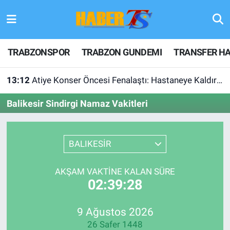
TRABZONSPOR
Hava Durumu
TRABZONSPOR
TRABZON GUNDEMI
TRANSFER HA
TRABZON GUNDEMI
Trafik Durumu
13:12
Atiye Konser Öncesi Fenalaştı: Hastaneye Kaldırıldı
GÜNDEM
Süper Lig Puan Durumu ve Fikstür
Balikesir Sindirgi Namaz Vakitleri
TRANSFER HABERLERI
Tüm Manşetler
BALIKESİR
KULİS MEYDANI
Son Dakika Haberleri
1461 TRABZON
Haber Arşivi
AKŞAM VAKTINE KALAN SÜRE
02:39:28
FUTBOL
9 Ağustos 2026
ALT LIGLER
26 Safer 1448