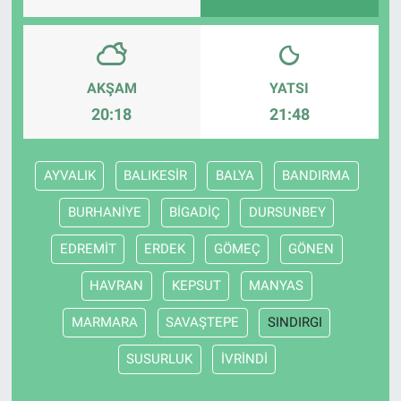
HABERDE İNSAN
POLİTİKA
AKŞAM
YATSI
20:18
21:48
SPOR
AYVALIK
BALIKESİR
BALYA
BANDIRMA
MAGAZİN
BURHANİYE
BİGADİÇ
DURSUNBEY
Bilim, Teknoloji
EDREMİT
ERDEK
GÖMEÇ
GÖNEN
HAVRAN
KEPSUT
MANYAS
MARMARA
SAVAŞTEPE
SINDIRGI
SUSURLUK
İVRİNDİ