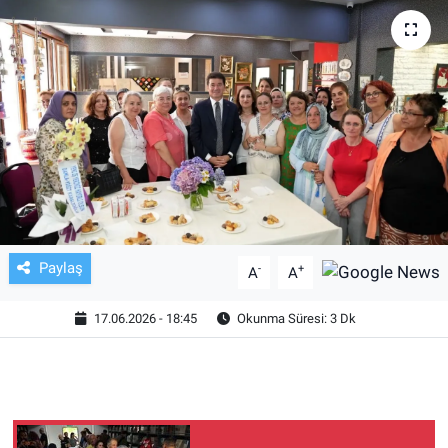
TV VE SİNEMA
BASKETBOL
SAĞLIK
GENEL
KÜLTÜR SANAT
Paylaş
-
+
A
A
ASAYİŞ
17.06.2026 - 18:45
Okunma Süresi: 3 Dk
EKONOMİ
EĞİTİM
ÇEVRE