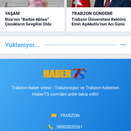
YAŞAM
TRABZON GÜNDEMİ
Rize’nin “Barbie Ablası”
Trabzon Üniversitesi Rektörü
Çocukların Sevgilisi Oldu
Emin Aşıkkutlu’nun Acı Günü
Yükleniyor...
Trabzon haber sitesi - Trabzonspor ve Trabzon haberleri
HaberTS.com'dan anlık takip edilir
TRABZON
08503020261