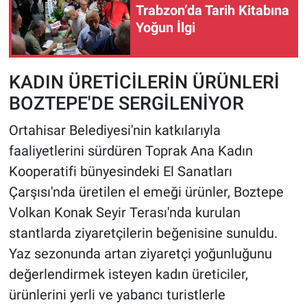
Trabzon’da Tarih Kitabına
Yoğun İlgi
HABERDE İNSAN
POLİTİKA
KADIN ÜRETİCİLERİN ÜRÜNLERİ
BOZTEPE'DE SERGİLENİYOR
SPOR
Ortahisar Belediyesi'nin katkılarıyla
MAGAZİN
faaliyetlerini sürdüren Toprak Ana Kadın
Kooperatifi bünyesindeki El Sanatları
Bilim, Teknoloji
Çarşısı'nda üretilen el emeği ürünler, Boztepe
Volkan Konak Seyir Terası'nda kurulan
stantlarda ziyaretçilerin beğenisine sunuldu.
Yaz sezonunda artan ziyaretçi yoğunluğunu
değerlendirmek isteyen kadın üreticiler,
ürünlerini yerli ve yabancı turistlerle