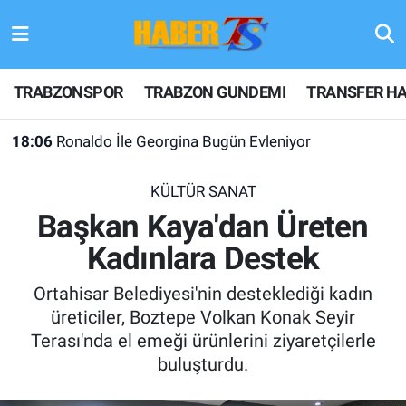
TRABZONSPOR
Hava Durumu
TRABZONSPOR
TRABZON GUNDEMI
TRANSFER HA
TRABZON GUNDEMI
Trafik Durumu
18:06
Ronaldo İle Georgina Bugün Evleniyor
GÜNDEM
Süper Lig Puan Durumu ve Fikstür
18:04
Dron Saldırısına Uğrayan Gemide Ağır Hasar
KÜLTÜR SANAT
TRANSFER HABERLERI
Tüm Manşetler
Başkan Kaya'dan Üreten
Kadınlara Destek
KULİS MEYDANI
Son Dakika Haberleri
Ortahisar Belediyesi'nin desteklediği kadın
1461 TRABZON
Haber Arşivi
üreticiler, Boztepe Volkan Konak Seyir
Terası'nda el emeği ürünlerini ziyaretçilerle
FUTBOL
buluşturdu.
ALT LIGLER