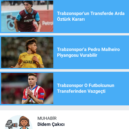
Trabzonspor'un Transferde Arda
Öztürk Kararı
Trabzonspor'a Pedro Malheiro
Piyangosu Vurabilir
Trabzonspor O Futbolcunun
Transferinden Vazgeçti
MUHABIR
Didem Çakıcı