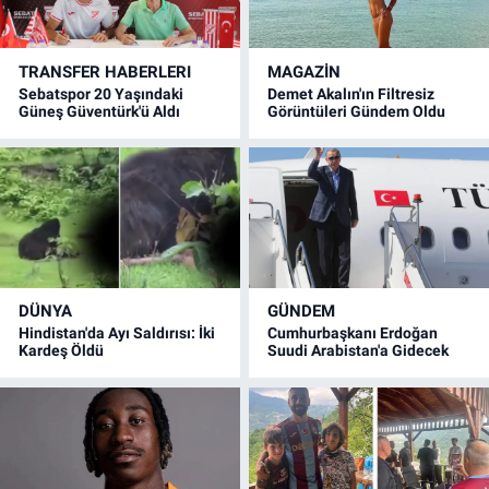
TRANSFER HABERLERI
MAGAZİN
Sebatspor 20 Yaşındaki
Demet Akalın'ın Filtresiz
Güneş Güventürk'ü Aldı
Görüntüleri Gündem Oldu
DÜNYA
GÜNDEM
Hindistan'da Ayı Saldırısı: İki
Cumhurbaşkanı Erdoğan
Kardeş Öldü
Suudi Arabistan'a Gidecek