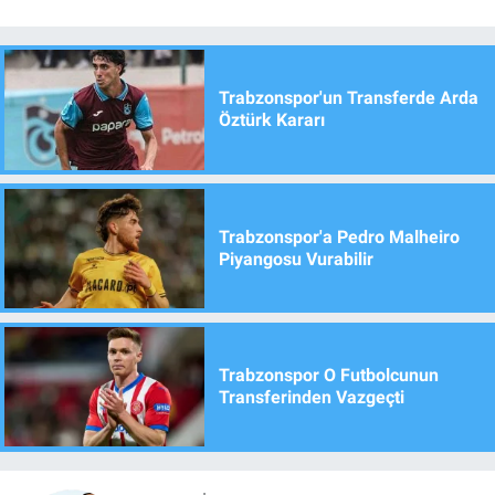
Trabzonspor'un Transferde Arda
Öztürk Kararı
Trabzonspor'a Pedro Malheiro
Piyangosu Vurabilir
Trabzonspor O Futbolcunun
Transferinden Vazgeçti