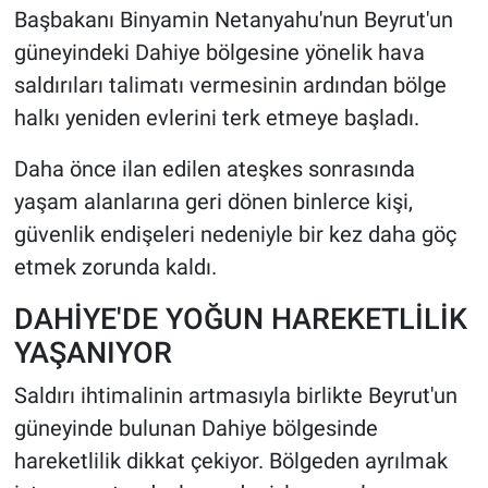
Başbakanı Binyamin Netanyahu'nun Beyrut'un
güneyindeki Dahiye bölgesine yönelik hava
HABERDE İNSAN
saldırıları talimatı vermesinin ardından bölge
POLİTİKA
halkı yeniden evlerini terk etmeye başladı.
SPOR
Daha önce ilan edilen ateşkes sonrasında
yaşam alanlarına geri dönen binlerce kişi,
MAGAZİN
güvenlik endişeleri nedeniyle bir kez daha göç
etmek zorunda kaldı.
Bilim, Teknoloji
DAHİYE'DE YOĞUN HAREKETLİLİK
YAŞANIYOR
Saldırı ihtimalinin artmasıyla birlikte Beyrut'un
güneyinde bulunan Dahiye bölgesinde
hareketlilik dikkat çekiyor. Bölgeden ayrılmak