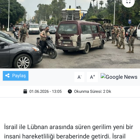
TV VE SİNEMA
BASKETBOL
SAĞLIK
GENEL
KÜLTÜR SANAT
Paylaş
-
+
A
A
ASAYİŞ
01.06.2026 - 13:05
Okunma Süresi: 2 Dk
EKONOMİ
EĞİTİM
İsrail ile Lübnan arasında süren gerilim yeni bir
insani hareketliliği beraberinde getirdi. İsrail
ÇEVRE