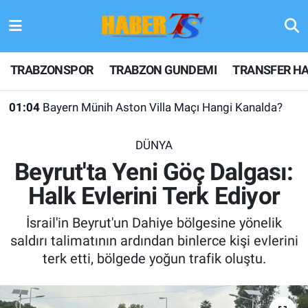
TRABZONSPOR
Hava Durumu
TRABZONSPOR
TRABZON GUNDEMI
TRANSFER HA
TRABZON GUNDEMI
Trafik Durumu
01:04
Bayern Münih Aston Villa Maçı Hangi Kanalda?
GÜNDEM
Süper Lig Puan Durumu ve Fikstür
DÜNYA
TRANSFER HABERLERI
Tüm Manşetler
Beyrut'ta Yeni Göç Dalgası:
Halk Evlerini Terk Ediyor
KULİS MEYDANI
Son Dakika Haberleri
İsrail'in Beyrut'un Dahiye bölgesine yönelik
1461 TRABZON
Haber Arşivi
saldırı talimatının ardından binlerce kişi evlerini
terk etti, bölgede yoğun trafik oluştu.
FUTBOL
ALT LIGLER