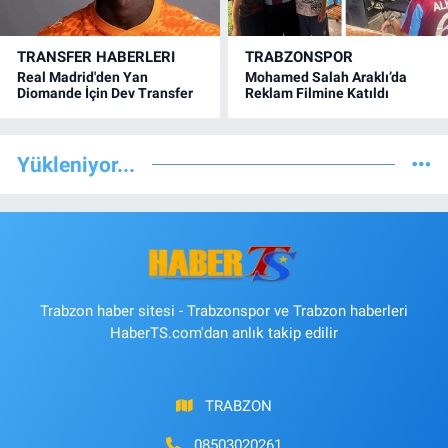
TRANSFER HABERLERI
TRABZONSPOR
Real Madrid'den Yan
Mohamed Salah Araklı’da
Diomande İçin Dev Transfer
Reklam Filmine Katıldı
Yükleniyor...
Trabzon haber sitesi - Trabzonspor ve Trabzon haberleri
HaberTS.com'dan anlık takip edilir
TRABZON
08503020261