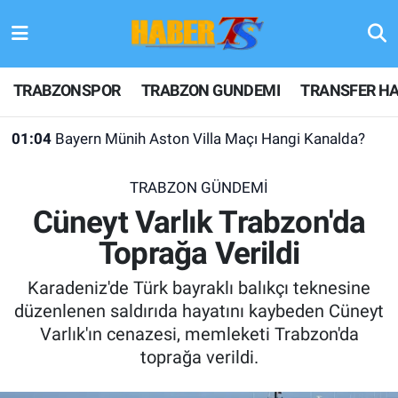
TRABZONSPOR
Hava Durumu
TRABZONSPOR
TRABZON GUNDEMI
TRANSFER HA
TRABZON GUNDEMI
Trafik Durumu
01:04
Bayern Münih Aston Villa Maçı Hangi Kanalda?
GÜNDEM
Süper Lig Puan Durumu ve Fikstür
TRABZON GÜNDEMİ
TRANSFER HABERLERI
Tüm Manşetler
Cüneyt Varlık Trabzon'da
Toprağa Verildi
KULİS MEYDANI
Son Dakika Haberleri
Karadeniz'de Türk bayraklı balıkçı teknesine
1461 TRABZON
Haber Arşivi
düzenlenen saldırıda hayatını kaybeden Cüneyt
Varlık'ın cenazesi, memleketi Trabzon'da
FUTBOL
toprağa verildi.
ALT LIGLER