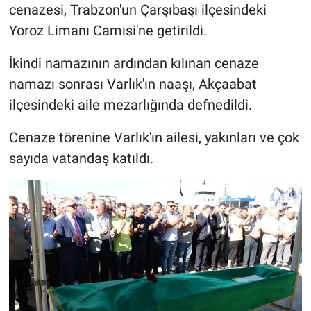
cenazesi, Trabzon'un Çarşıbaşı ilçesindeki
Yoroz Limanı Camisi'ne getirildi.
HABERDE İNSAN
İkindi namazının ardından kılınan cenaze
POLİTİKA
namazı sonrası Varlık'ın naaşı, Akçaabat
SPOR
ilçesindeki aile mezarlığında defnedildi.
Cenaze törenine Varlık'ın ailesi, yakınları ve çok
MAGAZİN
sayıda vatandaş katıldı.
Bilim, Teknoloji