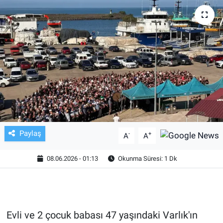
TV VE SİNEMA
BASKETBOL
SAĞLIK
GENEL
KÜLTÜR SANAT
Paylaş
-
+
A
A
ASAYİŞ
08.06.2026 - 01:13
Okunma Süresi: 1 Dk
EKONOMİ
EĞİTİM
Evli ve 2 çocuk babası 47 yaşındaki Varlık'ın
ÇEVRE