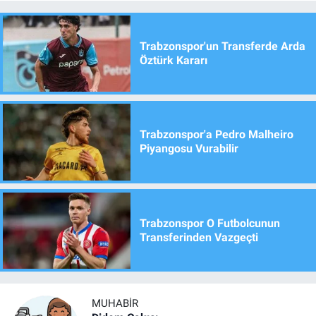
Trabzonspor'un Transferde Arda
Öztürk Kararı
Trabzonspor'a Pedro Malheiro
Piyangosu Vurabilir
Trabzonspor O Futbolcunun
Transferinden Vazgeçti
MUHABIR