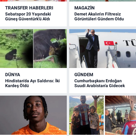
TRANSFER HABERLERI
MAGAZİN
Sebatspor 20 Yaşındaki
Demet Akalın'ın Filtresiz
Güneş Güventürk'ü Aldı
Görüntüleri Gündem Oldu
DÜNYA
GÜNDEM
Hindistan'da Ayı Saldırısı: İki
Cumhurbaşkanı Erdoğan
Kardeş Öldü
Suudi Arabistan'a Gidecek