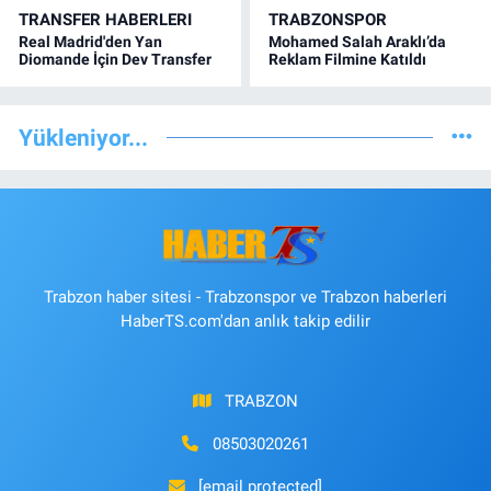
TRANSFER HABERLERI
TRABZONSPOR
Real Madrid'den Yan
Mohamed Salah Araklı’da
Diomande İçin Dev Transfer
Reklam Filmine Katıldı
Yükleniyor...
Trabzon haber sitesi - Trabzonspor ve Trabzon haberleri
HaberTS.com'dan anlık takip edilir
TRABZON
08503020261
[email protected]