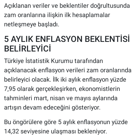
Açıklanan veriler ve beklentiler doğrultusunda
zam oranlarına ilişkin ilk hesaplamalar
HABERDE İNSAN
netleşmeye başladı.
POLİTİKA
5 AYLIK ENFLASYON BEKLENTİSİ
SPOR
BELİRLEYİCİ
Türkiye İstatistik Kurumu tarafından
MAGAZİN
açıklanacak enflasyon verileri zam oranlarında
Bilim, Teknoloji
belirleyici olacak. İlk iki aylık enflasyon yüzde
7,95 olarak gerçekleşirken, ekonomistlerin
tahminleri mart, nisan ve mayıs aylarında
artışın devam edeceğini gösteriyor.
Bu öngörülere göre 5 aylık enflasyonun yüzde
14,32 seviyesine ulaşması bekleniyor.