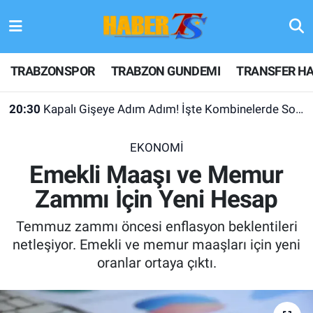
TRABZONSPOR
Hava Durumu
TRABZONSPOR
TRABZON GUNDEMI
TRANSFER HA
TRABZON GUNDEMI
Trafik Durumu
20:30
Kapalı Gişeye Adım Adım! İşte Kombinelerde Son Durum
GÜNDEM
Süper Lig Puan Durumu ve Fikstür
EKONOMİ
TRANSFER HABERLERI
Tüm Manşetler
Emekli Maaşı ve Memur
Zammı İçin Yeni Hesap
KULİS MEYDANI
Son Dakika Haberleri
Temmuz zammı öncesi enflasyon beklentileri
1461 TRABZON
Haber Arşivi
netleşiyor. Emekli ve memur maaşları için yeni
oranlar ortaya çıktı.
FUTBOL
ALT LIGLER