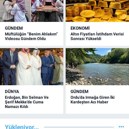
GÜNDEM
EKONOMİ
Müftülüğün “Benim Ahlakım”
Altın Fiyatları İstihdam Verisi
Videosu Gündem Oldu
Sonrası Yükseldi
DÜNYA
GÜNDEM
Erdoğan, Bin Selman Ve
Ordu’da Irmağa Giren İki
Şerif Mekke’de Cuma
Kardeşten Acı Haber
Namazı Kıldı
Yükleniyor...