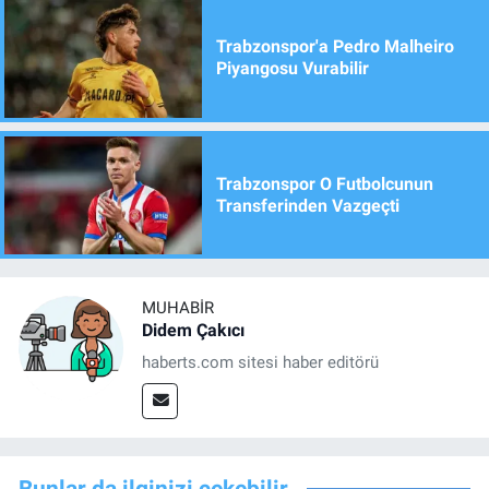
Trabzonspor'a Pedro Malheiro
Piyangosu Vurabilir
Trabzonspor O Futbolcunun
Transferinden Vazgeçti
MUHABIR
Didem Çakıcı
haberts.com sitesi haber editörü
Bunlar da ilginizi çekebilir