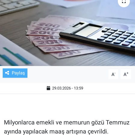
TV VE SİNEMA
BASKETBOL
SAĞLIK
GENEL
KÜLTÜR SANAT
Paylaş
-
+
A
A
ASAYİŞ
29.03.2026 - 13:59
EKONOMİ
EĞİTİM
Milyonlarca emekli ve memurun gözü Temmuz
ayında yapılacak maaş artışına çevrildi.
ÇEVRE