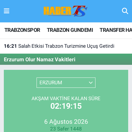
TRABZONSPOR
Hava Durumu
TRABZONSPOR
TRABZON GUNDEMI
TRANSFER HA
TRABZON GUNDEMI
Trafik Durumu
16:21
Salah Etkisi Trabzon Turizmine Uçuş Getirdi
GÜNDEM
Süper Lig Puan Durumu ve Fikstür
Erzurum Olur Namaz Vakitleri
TRANSFER HABERLERI
Tüm Manşetler
ERZURUM
KULİS MEYDANI
Son Dakika Haberleri
1461 TRABZON
Haber Arşivi
AKŞAM VAKTINE KALAN SÜRE
02:19:15
FUTBOL
6 Ağustos 2026
ALT LIGLER
23 Safer 1448