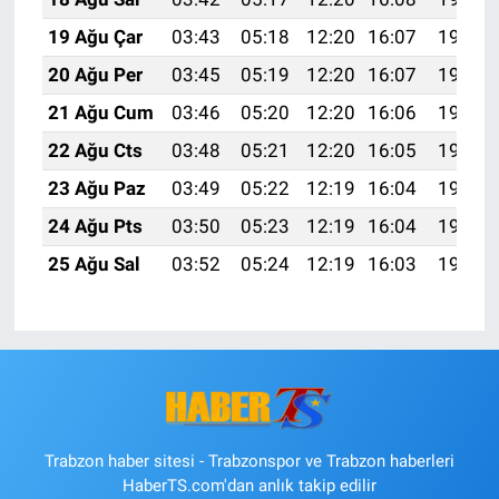
19 Ağu Çar
03:43
05:18
12:20
16:07
19:12
20 Ağu Per
03:45
05:19
12:20
16:07
19:11
21 Ağu Cum
03:46
05:20
12:20
16:06
19:09
22 Ağu Cts
03:48
05:21
12:20
16:05
19:08
23 Ağu Paz
03:49
05:22
12:19
16:04
19:06
24 Ağu Pts
03:50
05:23
12:19
16:04
19:05
25 Ağu Sal
03:52
05:24
12:19
16:03
19:03
Trabzon haber sitesi - Trabzonspor ve Trabzon haberleri
HaberTS.com'dan anlık takip edilir