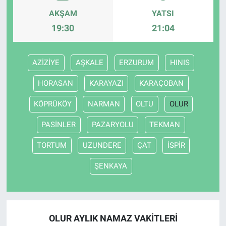
AKŞAM
YATSI
HABERDE İNSAN
19:30
21:04
POLİTİKA
AZİZİYE
AŞKALE
ERZURUM
HINIS
SPOR
HORASAN
KARAYAZI
KARAÇOBAN
MAGAZİN
KÖPRÜKÖY
NARMAN
OLTU
OLUR
PASİNLER
PAZARYOLU
TEKMAN
Bilim, Teknoloji
TORTUM
UZUNDERE
ÇAT
İSPİR
ŞENKAYA
OLUR AYLIK NAMAZ VAKITLERI