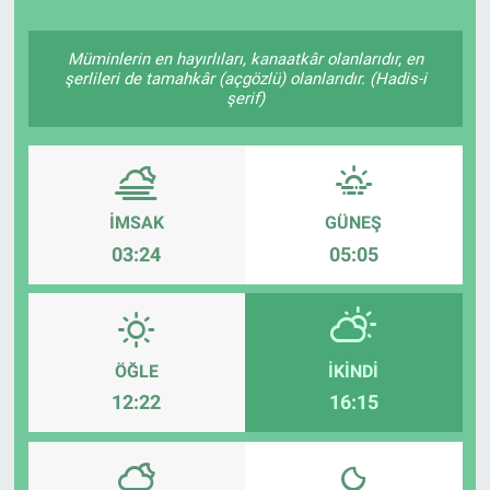
TV VE SİNEMA
Müminlerin en hayırlıları, kanaatkâr olanlarıdır, en
şerlileri de tamahkâr (açgözlü) olanlarıdır. (Hadis-i
BASKETBOL
şerif)
SAĞLIK
GENEL
İMSAK
GÜNEŞ
03:24
05:05
KÜLTÜR SANAT
ASAYİŞ
ÖĞLE
İKINDI
EKONOMİ
12:22
16:15
EĞİTİM
ÇEVRE