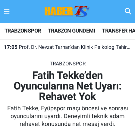
TRABZONSPOR
Hava Durumu
TRABZONSPOR
TRABZON GUNDEMI
TRANSFER HA
TRABZON GUNDEMI
Trafik Durumu
17:05
Prof. Dr. Nevzat Tarhan’dan Klinik Psikolog Tahir Yurdakul’a Övgü Dolu Sözler
GÜNDEM
Süper Lig Puan Durumu ve Fikstür
TRABZONSPOR
TRANSFER HABERLERI
Tüm Manşetler
Fatih Tekke’den
Oyuncularına Net Uyarı:
KULİS MEYDANI
Son Dakika Haberleri
Rehavet Yok
1461 TRABZON
Haber Arşivi
Fatih Tekke, Eyüpspor maçı öncesi ve sonrası
FUTBOL
oyuncularını uyardı. Deneyimli teknik adam
rehavet konusunda net mesaj verdi.
ALT LIGLER