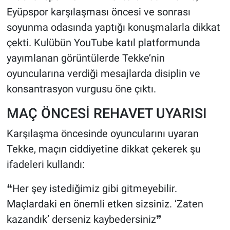
Eyüpspor karşılaşması öncesi ve sonrası
HABERDE İNSAN
soyunma odasında yaptığı konuşmalarla dikkat
çekti. Kulübün YouTube katıl platformunda
POLİTİKA
yayımlanan görüntülerde Tekke’nin
oyuncularına verdiği mesajlarda disiplin ve
SPOR
konsantrasyon vurgusu öne çıktı.
MAGAZİN
MAÇ ÖNCESİ REHAVET UYARISI
Bilim, Teknoloji
Karşılaşma öncesinde oyuncularını uyaran
Tekke, maçın ciddiyetine dikkat çekerek şu
ifadeleri kullandı:
❝Her şey istediğimiz gibi gitmeyebilir.
Maçlardaki en önemli etken sizsiniz. ‘Zaten
kazandık’ derseniz kaybedersiniz❞