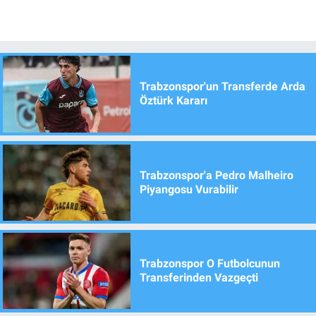
Trabzonspor'un Transferde Arda
Öztürk Kararı
Trabzonspor'a Pedro Malheiro
Piyangosu Vurabilir
Trabzonspor O Futbolcunun
Transferinden Vazgeçti