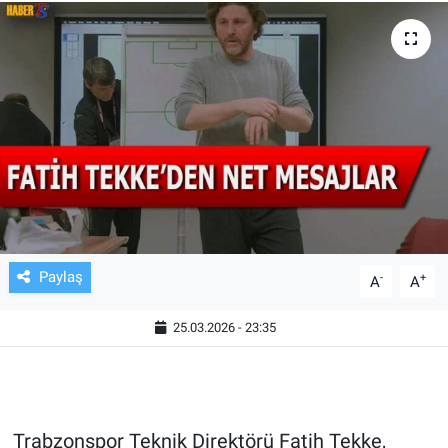
TV VE SİNEMA
BASKETBOL
SAĞLIK
GENEL
KÜLTÜR SANAT
Paylaş
-
+
A
A
ASAYİŞ
25.03.2026 - 23:35
EKONOMİ
EĞİTİM
Trabzonspor Teknik Direktörü Fatih Tekke,
ÇEVRE