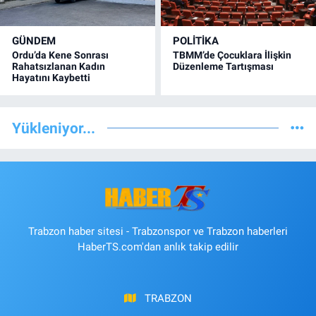
GÜNDEM
POLİTİKA
Ordu’da Kene Sonrası
TBMM’de Çocuklara İlişkin
Rahatsızlanan Kadın
Düzenleme Tartışması
Hayatını Kaybetti
Yükleniyor...
Trabzon haber sitesi - Trabzonspor ve Trabzon haberleri
HaberTS.com'dan anlık takip edilir
TRABZON