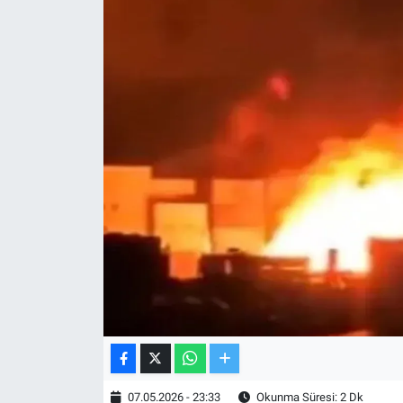
TV VE SİNEMA
BASKETBOL
SAĞLIK
GENEL
KÜLTÜR SANAT
ASAYİŞ
EKONOMİ
EĞİTİM
07.05.2026 - 23:33
Okunma Süresi: 2 Dk
ÇEVRE