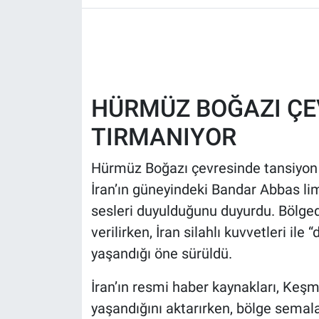
HABERDE İNSAN
POLİTİKA
HÜRMÜZ BOĞAZI ÇE
SPOR
TIRMANIYOR
MAGAZİN
Hürmüz Boğazı çevresinde tansiyon y
Bilim, Teknoloji
İran’ın güneyindeki Bandar Abbas l
sesleri duyulduğunu duyurdu. Bölged
verilirken, İran silahlı kuvvetleri i
yaşandığı öne sürüldü.
İran’ın resmi haber kaynakları, Keşm
yaşandığını aktarırken, bölge semal