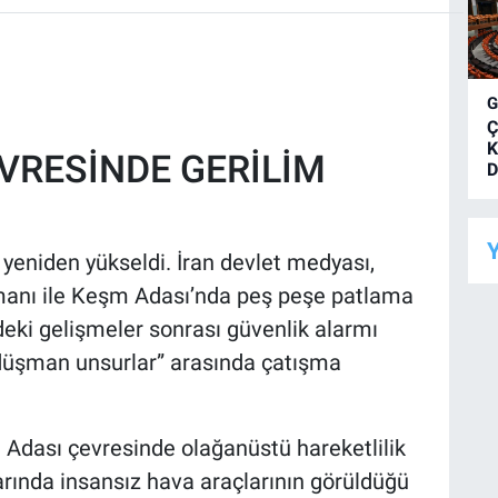
Ç
K
VRESİNDE GERİLİM
D
Y
eniden yükseldi. İran devlet medyası,
imanı ile Keşm Adası’nda peş peşe patlama
eki gelişmeler sonrası güvenlik alarmı
le “düşman unsurlar” arasında çatışma
 Adası çevresinde olağanüstü hareketlilik
arında insansız hava araçlarının görüldüğü