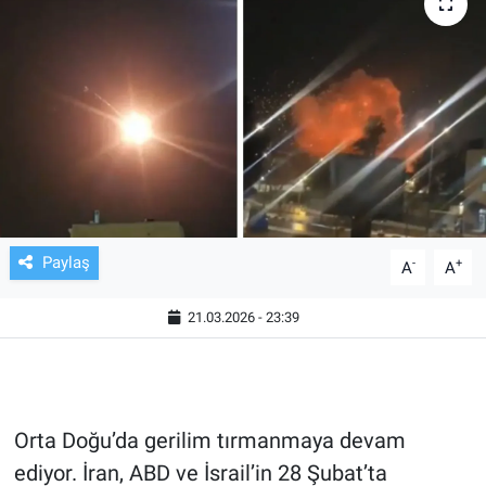
TV VE SİNEMA
BASKETBOL
SAĞLIK
GENEL
KÜLTÜR SANAT
Paylaş
-
+
A
A
ASAYİŞ
21.03.2026 - 23:39
EKONOMİ
EĞİTİM
Orta Doğu’da gerilim tırmanmaya devam
ediyor. İran, ABD ve İsrail’in 28 Şubat’ta
ÇEVRE