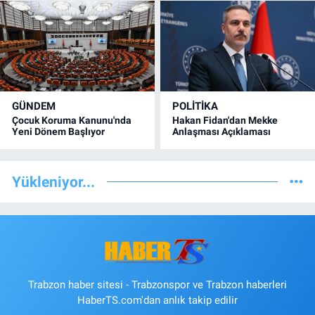
GÜNDEM
POLİTİKA
Çocuk Koruma Kanunu'nda
Hakan Fidan'dan Mekke
Yeni Dönem Başlıyor
Anlaşması Açıklaması
Yükleniyor...
Trabzon haber sitesi - Trabzonspor ve Trabzon haberleri
HaberTS.com'dan anlık takip edilir