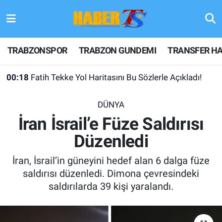
TRABZONSPOR
Hava Durumu
TRABZONSPOR
TRABZON GUNDEMI
TRANSFER HA
TRABZON GUNDEMI
Trafik Durumu
00:18
Fatih Tekke Yol Haritasını Bu Sözlerle Açıkladı!
GÜNDEM
Süper Lig Puan Durumu ve Fikstür
DÜNYA
TRANSFER HABERLERI
Tüm Manşetler
İran İsrail’e Füze Saldırısı
Düzenledi
KULİS MEYDANI
Son Dakika Haberleri
İran, İsrail’in güneyini hedef alan 6 dalga füze
1461 TRABZON
Haber Arşivi
saldırısı düzenledi. Dimona çevresindeki
saldırılarda 39 kişi yaralandı.
FUTBOL
ALT LIGLER