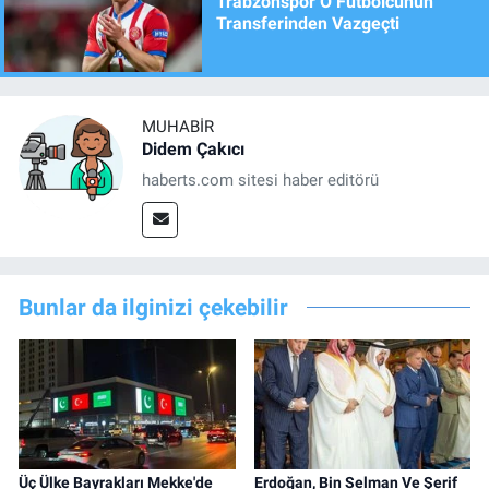
Trabzonspor O Futbolcunun
Transferinden Vazgeçti
MUHABIR
Didem Çakıcı
haberts.com sitesi haber editörü
Bunlar da ilginizi çekebilir
Üç Ülke Bayrakları Mekke'de
Erdoğan, Bin Selman Ve Şerif