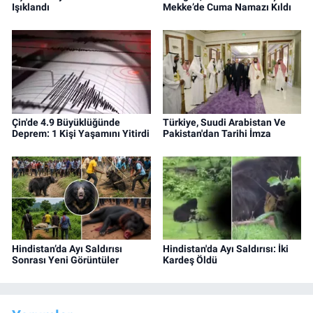
Işıklandı
Mekke’de Cuma Namazı Kıldı
Çin'de 4.9 Büyüklüğünde
Türkiye, Suudi Arabistan Ve
Deprem: 1 Kişi Yaşamını Yitirdi
Pakistan'dan Tarihi İmza
Hindistan’da Ayı Saldırısı
Hindistan'da Ayı Saldırısı: İki
Sonrası Yeni Görüntüler
Kardeş Öldü