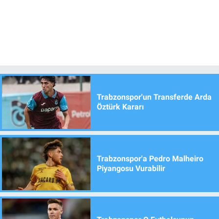
Trabzonspor'un Transferde Arda
Öztürk Kararı
Trabzonspor'a Pedro Malheiro
Piyangosu Vurabilir