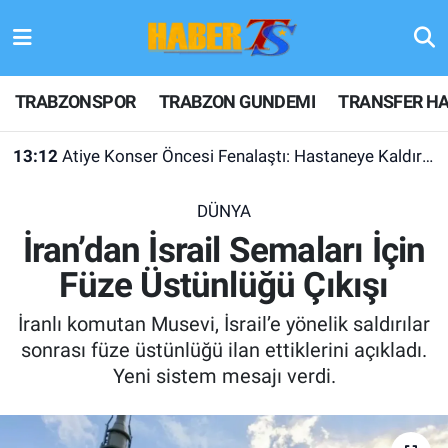
TRABZONSPOR
Hava Durumu
TRABZONSPOR
TRABZON GUNDEMI
TRANSFER HA
TRABZON GUNDEMI
Trafik Durumu
13:12
Atiye Konser Öncesi Fenalaştı: Hastaneye Kaldırıldı
GÜNDEM
Süper Lig Puan Durumu ve Fikstür
DÜNYA
TRANSFER HABERLERI
Tüm Manşetler
İran’dan İsrail Semaları İçin
Füze Üstünlüğü Çıkışı
KULİS MEYDANI
Son Dakika Haberleri
İranlı komutan Musevi, İsrail’e yönelik saldırılar
1461 TRABZON
Haber Arşivi
sonrası füze üstünlüğü ilan ettiklerini açıkladı.
Yeni sistem mesajı verdi.
FUTBOL
ALT LIGLER