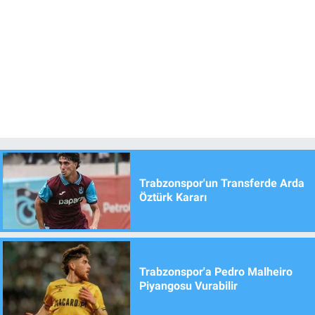
Trabzonspor'un Transferde Arda
Öztürk Kararı
Trabzonspor'a Pedro Malheiro
Piyangosu Vurabilir