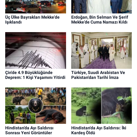
Üç Ülke Bayrakları Mekke'de
Erdoğan, Bin Selman Ve Şerif
Işıklandı
Mekke’de Cuma Namazı Kıldı
Çin'de 4.9 Büyüklüğünde
Türkiye, Suudi Arabistan Ve
Deprem: 1 Kişi Yaşamını Yitirdi
Pakistan'dan Tarihi İmza
Hindistan’da Ayı Saldırısı
Hindistan'da Ayı Saldırısı: İki
Sonrası Yeni Görüntüler
Kardeş Öldü