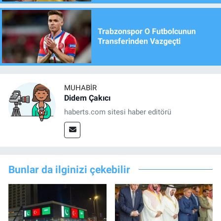
Trabzonspor O Futbolcunun
Transferinden Vazgeçti
MUHABIR
Didem Çakıcı
haberts.com sitesi haber editörü
Bunlar da ilginizi çekebilir