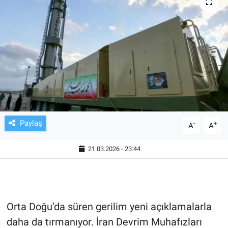
TV VE SİNEMA
BASKETBOL
SAĞLIK
GENEL
KÜLTÜR SANAT
Paylaş
-
+
A
A
ASAYİŞ
21.03.2026 - 23:44
EKONOMİ
EĞİTİM
Orta Doğu’da süren gerilim yeni açıklamalarla
daha da tırmanıyor. İran Devrim Muhafızları
ÇEVRE