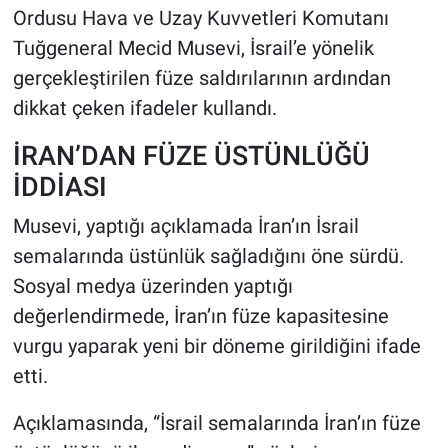
Ordusu Hava ve Uzay Kuvvetleri Komutanı
Tuğgeneral Mecid Musevi, İsrail’e yönelik
HABERDE İNSAN
gerçekleştirilen füze saldırılarının ardından
POLİTİKA
dikkat çeken ifadeler kullandı.
SPOR
İRAN’DAN FÜZE ÜSTÜNLÜĞÜ
İDDİASI
MAGAZİN
Musevi, yaptığı açıklamada İran’ın İsrail
Bilim, Teknoloji
semalarında üstünlük sağladığını öne sürdü.
Sosyal medya üzerinden yaptığı
değerlendirmede, İran’ın füze kapasitesine
vurgu yaparak yeni bir döneme girildiğini ifade
etti.
Açıklamasında, “İsrail semalarında İran’ın füze