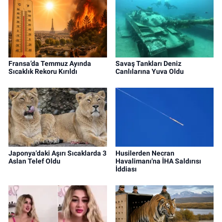
Fransa’da Temmuz Ayında
Savaş Tankları Deniz
Sıcaklık Rekoru Kırıldı
Canlılarına Yuva Oldu
Japonya'daki Aşırı Sıcaklarda 3
Husilerden Necran
Aslan Telef Oldu
Havalimanı'na İHA Saldırısı
İddiası