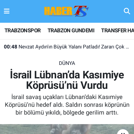
TRABZONSPOR
Hava Durumu
TRABZONSPOR
TRABZON GUNDEMI
TRANSFER HA
TRABZON GUNDEMI
Trafik Durumu
00:48
Nevzat Aydın'ın Büyük Yalanı Patladı! Zararı Çok Desteği Yok
GÜNDEM
Süper Lig Puan Durumu ve Fikstür
DÜNYA
TRANSFER HABERLERI
Tüm Manşetler
İsrail Lübnan’da Kasımiye
Köprüsü’nü Vurdu
KULİS MEYDANI
Son Dakika Haberleri
İsrail savaş uçakları Lübnan’daki Kasımiye
1461 TRABZON
Haber Arşivi
Köprüsü’nü hedef aldı. Saldırı sonrası köprünün
bir bölümü yıkıldı, bölgede gerilim arttı.
FUTBOL
ALT LIGLER