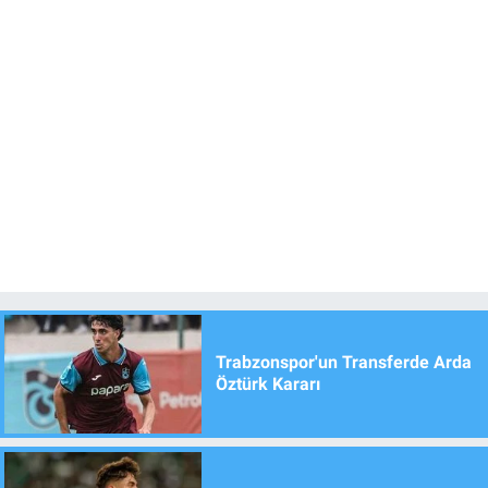
Trabzonspor'un Transferde Arda
Öztürk Kararı