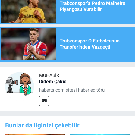
Trabzonspor'a Pedro Malheiro
Piyangosu Vurabilir
Trabzonspor O Futbolcunun
Transferinden Vazgeçti
MUHABIR
Didem Çakıcı
haberts.com sitesi haber editörü
Bunlar da ilginizi çekebilir