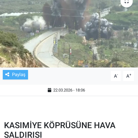
TV VE SİNEMA
BASKETBOL
SAĞLIK
GENEL
KÜLTÜR SANAT
Paylaş
-
+
A
A
ASAYİŞ
22.03.2026 - 18:06
EKONOMİ
EĞİTİM
KASIMİYE KÖPRÜSÜNE HAVA
SALDIRISI
ÇEVRE