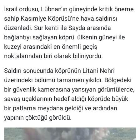
İsrail ordusu, Lübnan’ın güneyinde kritik öneme
HABERDE İNSAN
sahip Kasımiye Köprüsü’ne hava saldırısı
düzenledi. Sur kenti ile Sayda arasında
POLİTİKA
bağlantıyı sağlayan köprü, ülkenin güneyi ile
kuzeyi arasındaki en önemli geçiş
SPOR
noktalarından biri olarak biliniyordu.
MAGAZİN
Saldırı sonucunda köprünün Litani Nehri
Bilim, Teknoloji
üzerindeki bölümü tamamen yıkıldı. Bölgedeki
bir güvenlik kamerasına yansıyan görüntülerde,
savaş uçaklarının hedef aldığı köprüde büyük
bir patlama meydana geldiği ve ardından
yapının çöktüğü görüldü.