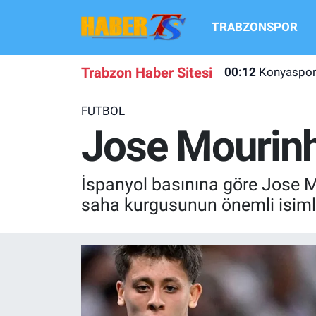
TRABZONSPOR
TRABZONSPOR
Hava Durumu
Trabzon Haber Sitesi
00:12
Konyaspor 
TRABZON GUNDEMI
Trafik Durumu
FUTBOL
GÜNDEM
Süper Lig Puan Durumu ve Fikstür
Jose Mourinh
TRANSFER HABERLERI
Tüm Manşetler
İspanyol basınına göre Jose M
KULİS MEYDANI
Son Dakika Haberleri
saha kurgusunun önemli isimle
1461 TRABZON
Haber Arşivi
FUTBOL
ALT LIGLER