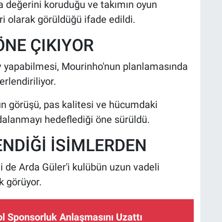
da değerini koruduğu ve takımın oyun
i olarak görüldüğü ifade edildi.
NE ÇIKIYOR
ev yapabilmesi, Mourinho'nun planlamasında
rlendiriliyor.
un görüşü, pas kalitesi ve hücumdaki
dalanmayı hedeflediği öne sürüldü.
NDİĞİ İSİMLERDEN
 de Arda Güler'i kulübün uzun vadeli
k görüyor.
ol Sponsorluk Anlaşmasını Uzattı