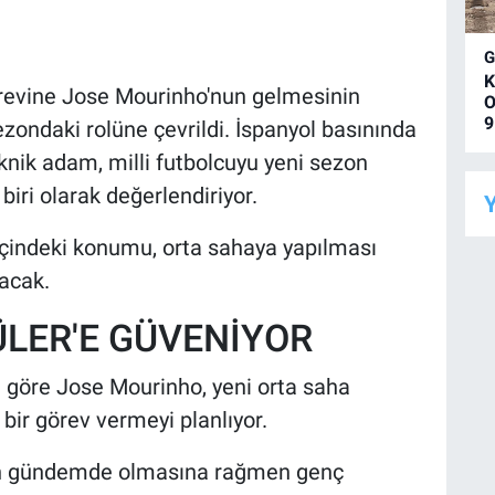
K
örevine Jose Mourinho'nun gelmesinin
O
9
ezondaki rolüne çevrildi. İspanyol basınında
eknik adam, milli futbolcuyu yeni sezon
iri olarak değerlendiriyor.
Y
içindeki konumu, orta sahaya yapılması
acak.
LER'E GÜVENİYOR
a göre Jose Mourinho, yeni orta saha
bir görev vermeyi planlıyor.
nin gündemde olmasına rağmen genç