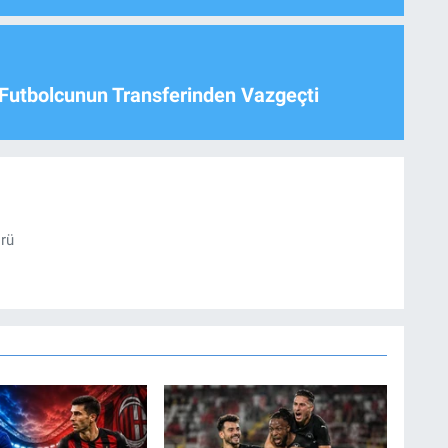
Futbolcunun Transferinden Vazgeçti
örü