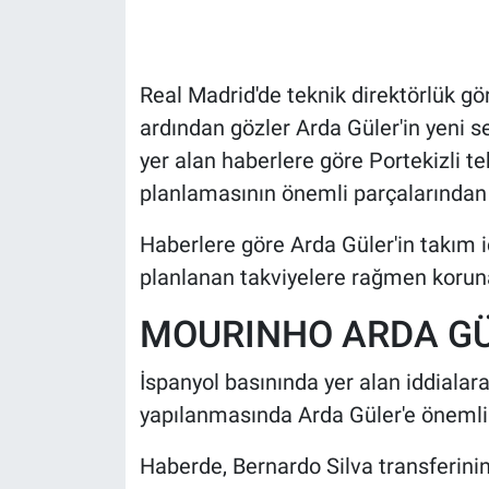
HABERDE İNSAN
Real Madrid'de teknik direktörlük g
POLİTİKA
ardından gözler Arda Güler'in yeni s
yer alan haberlere göre Portekizli t
SPOR
planlamasının önemli parçalarından b
MAGAZİN
Haberlere göre Arda Güler'in takım 
Bilim, Teknoloji
planlanan takviyelere rağmen korun
MOURINHO ARDA GÜ
İspanyol basınında yer alan iddialar
yapılanmasında Arda Güler'e önemli 
Haberde, Bernardo Silva transferi