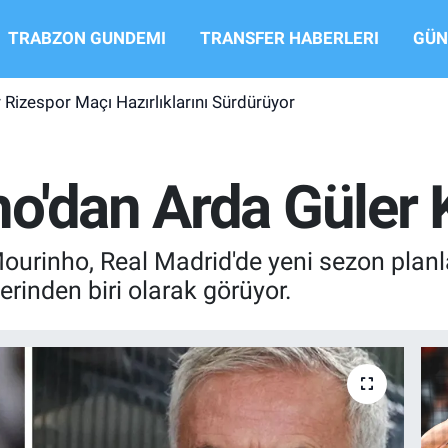
TRABZON GUNDEMI
TRANSFER HABERLERI
GÜN
Rizespor Maçı Hazırlıklarını Sürdürüyor
o'dan Arda Güler K
ourinho, Real Madrid'de yeni sezon planl
rinden biri olarak görüyor.