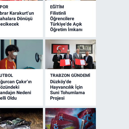
POR
EĞİTİM
brar Karakurt’un
Filistinli
ahalara Dönüşü
Öğrencilere
ecikecek
Türkiye'de Açık
Öğretim İmkanı
UTBOL
TRABZON GÜNDEMİ
ğurcan Çakır’ın
Düzköy'de
özündeki
Hayvancılık İçin
andajın Nedeni
Suni Tohumlama
elli Oldu
Projesi