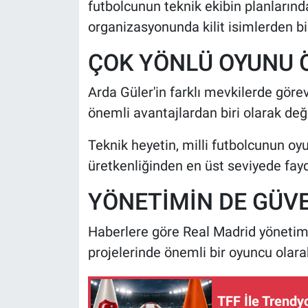
futbolcunun teknik ekibin planların
organizasyonunda kilit isimlerden bir
ÇOK YÖNLÜ OYUNU Ö
Arda Güler'in farklı mevkilerde gör
önemli avantajlardan biri olarak değe
Teknik heyetin, milli futbolcunun oy
üretkenliğinden en üst seviyede fay
YÖNETİMİN DE GÜVE
Haberlere göre Real Madrid yönetimi
projelerinde önemli bir oyuncu olara
TFF İle Trendy