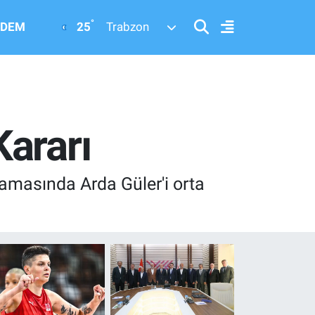
°
25
DEM
Trabzon
ararı
amasında Arda Güler'i orta