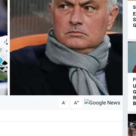
S
E
S
G
F
U
G
B
-
+
A
A
B