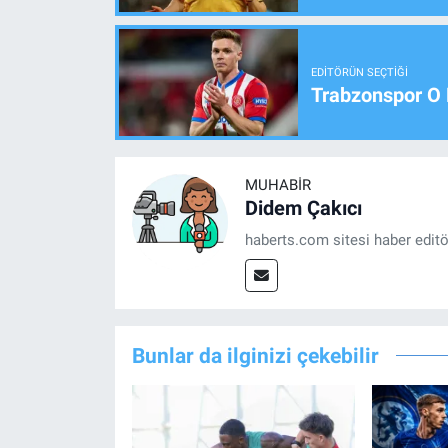
EDITÖRÜN SEÇTIĞI
Trabzonspor O 
MUHABIR
Didem Çakıcı
haberts.com sitesi haber edit
Bunlar da ilginizi çekebilir