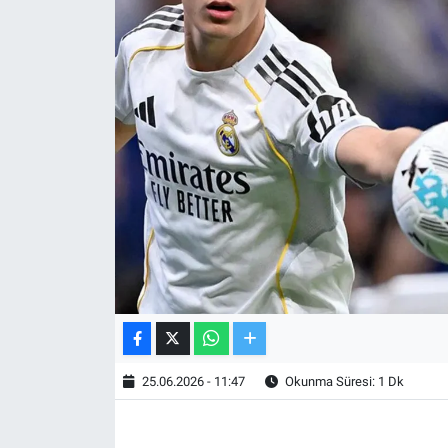
TV VE SİNEMA
BASKETBOL
SAĞLIK
GENEL
KÜLTÜR SANAT
ASAYİŞ
EKONOMİ
25.06.2026 - 11:47
Okunma Süresi: 1 Dk
EĞİTİM
ÇEVRE