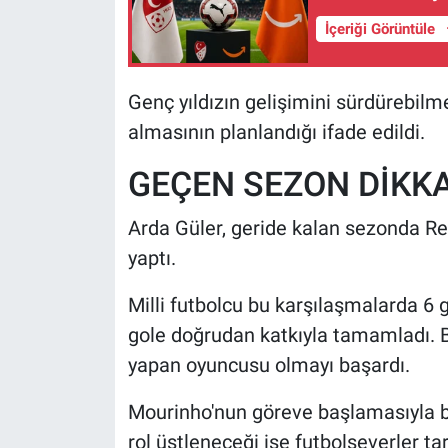
İçeriği Görüntüle
Genç yıldızın gelişimini sürdürebilm
almasının planlandığı ifade edildi.
GEÇEN SEZON DİKK
Arda Güler, geride kalan sezonda R
yaptı.
Milli futbolcu bu karşılaşmalarda 6 
gole doğrudan katkıyla tamamladı. B
yapan oyuncusu olmayı başardı.
Mourinho'nun göreve başlamasıyla bir
rol üstleneceği ise futbolseverler t