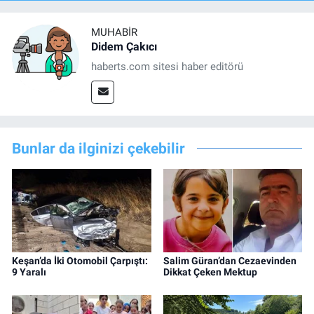
MUHABIR
Didem Çakıcı
haberts.com sitesi haber editörü
Bunlar da ilginizi çekebilir
Keşan’da İki Otomobil Çarpıştı:
Salim Güran’dan Cezaevinden
9 Yaralı
Dikkat Çeken Mektup