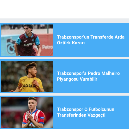
Trabzonspor'un Transferde Arda
Öztürk Kararı
Trabzonspor'a Pedro Malheiro
Piyangosu Vurabilir
Trabzonspor O Futbolcunun
Transferinden Vazgeçti