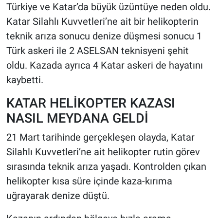
Türkiye ve Katar’da büyük üzüntüye neden oldu.
Katar Silahlı Kuvvetleri’ne ait bir helikopterin
HABERDE İNSAN
teknik arıza sonucu denize düşmesi sonucu 1
POLİTİKA
Türk askeri ile 2 ASELSAN teknisyeni şehit
oldu. Kazada ayrıca 4 Katar askeri de hayatını
SPOR
kaybetti.
MAGAZİN
KATAR HELİKOPTER KAZASI
NASIL MEYDANA GELDİ
Bilim, Teknoloji
21 Mart tarihinde gerçekleşen olayda, Katar
Silahlı Kuvvetleri’ne ait helikopter rutin görev
sırasında teknik arıza yaşadı. Kontrolden çıkan
helikopter kısa süre içinde kaza-kırıma
uğrayarak denize düştü.