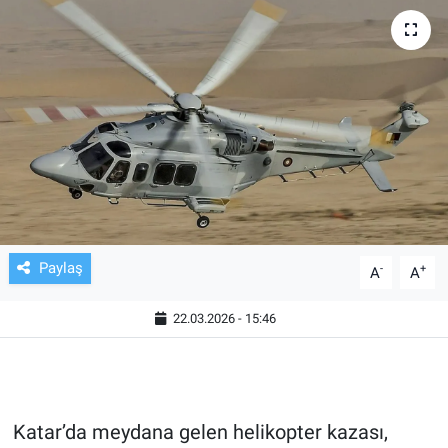
TV VE SİNEMA
BASKETBOL
SAĞLIK
GENEL
KÜLTÜR SANAT
Paylaş
-
+
A
A
ASAYİŞ
22.03.2026 - 15:46
EKONOMİ
EĞİTİM
Katar’da meydana gelen helikopter kazası,
ÇEVRE