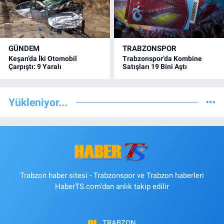
GÜNDEM
TRABZONSPOR
Keşan’da İki Otomobil
Trabzonspor’da Kombine
Çarpıştı: 9 Yaralı
Satışları 19 Bini Aştı
Yükleniyor...
Trabzon haber sitesi - Trabzonspor ve Trabzon haberleri
HaberTS.com'dan anlık takip edilir
TRABZON