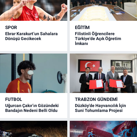
SPOR
EĞİTİM
Ebrar Karakurt’un Sahalara
Filistinli Öğrencilere
Dönüşü Gecikecek
Türkiye'de Açık Öğretim
İmkanı
FUTBOL
TRABZON GÜNDEMİ
Uğurcan Çakır’ın Gözündeki
Düzköy'de Hayvancılık İçin
Bandajın Nedeni Belli Oldu
Suni Tohumlama Projesi