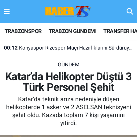
TRABZONSPOR
Hava Durumu
TRABZONSPOR
TRABZON GUNDEMI
TRANSFER HA
TRABZON GUNDEMI
Trafik Durumu
00:12
Konyaspor Rizespor Maçı Hazırlıklarını Sürdürüyor
GÜNDEM
Süper Lig Puan Durumu ve Fikstür
GÜNDEM
TRANSFER HABERLERI
Tüm Manşetler
Katar’da Helikopter Düştü 3
Türk Personel Şehit
KULİS MEYDANI
Son Dakika Haberleri
Katar’da teknik arıza nedeniyle düşen
1461 TRABZON
Haber Arşivi
helikopterde 1 asker ve 2 ASELSAN teknisyeni
şehit oldu. Kazada toplam 7 kişi yaşamını
FUTBOL
yitirdi.
ALT LIGLER