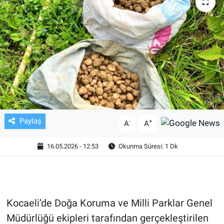
TV VE SİNEMA
BASKETBOL
SAĞLIK
GENEL
KÜLTÜR SANAT
Paylaş
-
+
A
A
ASAYİŞ
16.05.2026 - 12:53
Okunma Süresi: 1 Dk
EKONOMİ
EĞİTİM
Kocaeli’de Doğa Koruma ve Milli Parklar Genel
Müdürlüğü ekipleri tarafından gerçekleştirilen
ÇEVRE