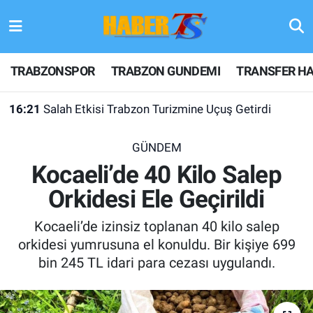
TRABZONSPOR
Hava Durumu
TRABZONSPOR
TRABZON GUNDEMI
TRANSFER HA
TRABZON GUNDEMI
Trafik Durumu
16:21
Salah Etkisi Trabzon Turizmine Uçuş Getirdi
GÜNDEM
Süper Lig Puan Durumu ve Fikstür
GÜNDEM
TRANSFER HABERLERI
Tüm Manşetler
Kocaeli’de 40 Kilo Salep
Orkidesi Ele Geçirildi
KULİS MEYDANI
Son Dakika Haberleri
Kocaeli’de izinsiz toplanan 40 kilo salep
1461 TRABZON
Haber Arşivi
orkidesi yumrusuna el konuldu. Bir kişiye 699
bin 245 TL idari para cezası uygulandı.
FUTBOL
ALT LIGLER