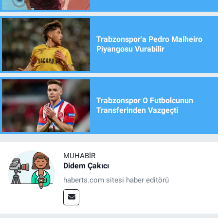
Trabzonspor'a Pedro Malheiro
Piyangosu Vurabilir
Trabzonspor O Futbolcunun
Transferinden Vazgeçti
MUHABIR
Didem Çakıcı
haberts.com sitesi haber editörü