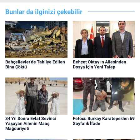
Bunlar da ilginizi çekebilir
Bahçelievler’de Tahliye Edilen
Behçet Oktay’ın Ailesinden
Bina Çöktü
Dosya İçin Yeni Talep
34 Yıl Sonra Evlat Sevinci
Fetöcü Burkay Karatepe’den 69
Yaşayan Ailenin Maaş
Sayfalık İfade
Mağduriyeti