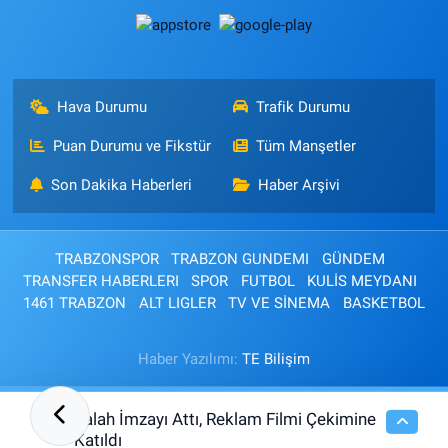
Hava Durumu
Trafik Durumu
Puan Durumu ve Fikstür
Tüm Manşetler
Son Dakika Haberleri
Haber Arşivi
TRABZONSPOR
TRABZON GUNDEMI
GÜNDEM
TRANSFER HABERLERI
SPOR
FUTBOL
KULİS MEYDANI
1461 TRABZON
ALT LIGLER
TV VE SİNEMA
BASKETBOL
Haber Yazılımı:
TE Bilişim
Salah İmzayı Attı, Reklam Filmi Çekimine
16:26
Katıldı