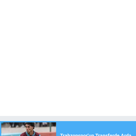
Trabzonspor'un Transferde Arda