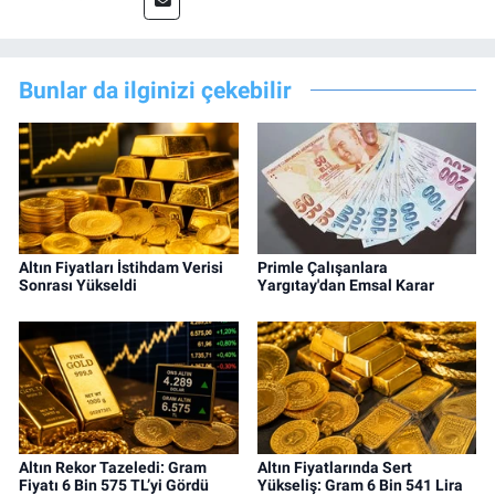
Bunlar da ilginizi çekebilir
Altın Fiyatları İstihdam Verisi
Primle Çalışanlara
Sonrası Yükseldi
Yargıtay'dan Emsal Karar
Altın Rekor Tazeledi: Gram
Altın Fiyatlarında Sert
Fiyatı 6 Bin 575 TL’yi Gördü
Yükseliş: Gram 6 Bin 541 Lira