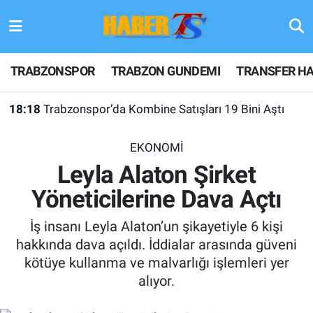
TRABZONSPOR
Hava Durumu
TRABZONSPOR
TRABZON GUNDEMI
TRANSFER HA
TRABZON GUNDEMI
Trafik Durumu
18:18
Trabzonspor’da Kombine Satışları 19 Bini Aştı
GÜNDEM
Süper Lig Puan Durumu ve Fikstür
EKONOMİ
TRANSFER HABERLERI
Tüm Manşetler
Leyla Alaton Şirket
Yöneticilerine Dava Açtı
KULİS MEYDANI
Son Dakika Haberleri
İş insanı Leyla Alaton’un şikayetiyle 6 kişi
1461 TRABZON
Haber Arşivi
hakkında dava açıldı. İddialar arasında güveni
kötüye kullanma ve malvarlığı işlemleri yer
FUTBOL
alıyor.
ALT LIGLER