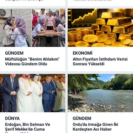
GÜNDEM
EKONOMİ
Müftülüğün “Benim Ahlakım”
Altın Fiyatları İstihdam Verisi
Videosu Gündem Oldu
Sonrası Yükseldi
DÜNYA
GÜNDEM
Erdoğan, Bin Selman Ve
Ordu’da Irmağa Giren İki
Şerif Mekke’de Cuma
Kardeşten Acı Haber