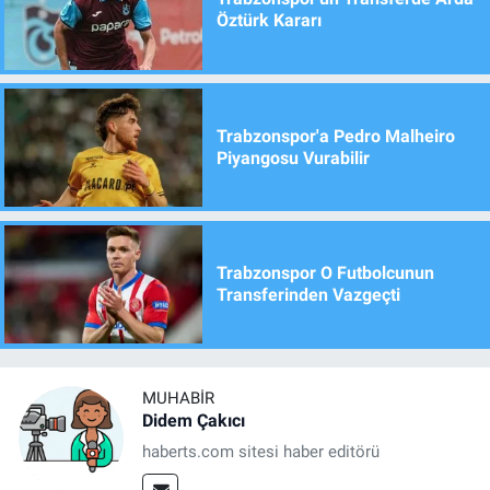
Öztürk Kararı
Trabzonspor'a Pedro Malheiro
Piyangosu Vurabilir
Trabzonspor O Futbolcunun
Transferinden Vazgeçti
MUHABIR
Didem Çakıcı
haberts.com sitesi haber editörü