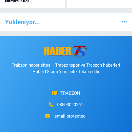
Namazı Kıldı
Yükleniyor...
Trabzon haber sitesi - Trabzonspor ve Trabzon haberleri
HaberTS.com'dan anlık takip edilir
TRABZON
08503020261
[email protected]