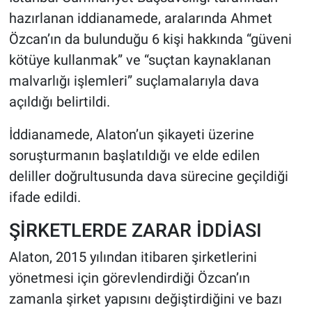
hazırlanan iddianamede, aralarında Ahmet
HABERDE İNSAN
Özcan’ın da bulunduğu 6 kişi hakkında “güveni
kötüye kullanmak” ve “suçtan kaynaklanan
POLİTİKA
malvarlığı işlemleri” suçlamalarıyla dava
açıldığı belirtildi.
SPOR
İddianamede, Alaton’un şikayeti üzerine
MAGAZİN
soruşturmanın başlatıldığı ve elde edilen
deliller doğrultusunda dava sürecine geçildiği
Bilim, Teknoloji
ifade edildi.
ŞİRKETLERDE ZARAR İDDİASI
Alaton, 2015 yılından itibaren şirketlerini
yönetmesi için görevlendirdiği Özcan’ın
zamanla şirket yapısını değiştirdiğini ve bazı