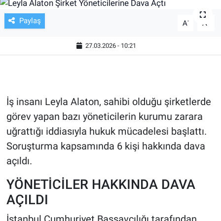
TV VE SİNEMA
Paylaş
-
+
A
A
BASKETBOL
27.03.2026 - 10:21
SAĞLIK
GENEL
İş insanı Leyla Alaton, sahibi olduğu şirketlerde
görev yapan bazı yöneticilerin kurumu zarara
KÜLTÜR SANAT
uğrattığı iddiasıyla hukuk mücadelesi başlattı.
ASAYİŞ
Soruşturma kapsamında 6 kişi hakkında dava
açıldı.
EKONOMİ
YÖNETİCİLER HAKKINDA DAVA
EĞİTİM
AÇILDI
İstanbul Cumhuriyet Başsavcılığı tarafından
ÇEVRE