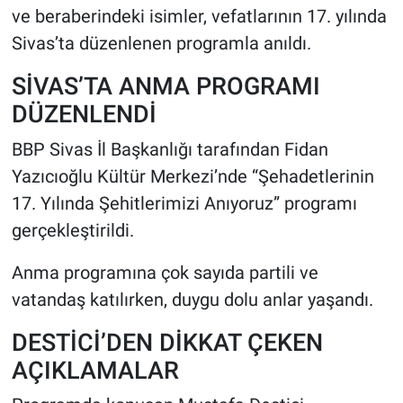
ve beraberindeki isimler, vefatlarının 17. yılında
Sivas’ta düzenlenen programla anıldı.
HABERDE İNSAN
SİVAS’TA ANMA PROGRAMI
POLİTİKA
DÜZENLENDİ
SPOR
BBP Sivas İl Başkanlığı tarafından Fidan
Yazıcıoğlu Kültür Merkezi’nde “Şehadetlerinin
MAGAZİN
17. Yılında Şehitlerimizi Anıyoruz” programı
Bilim, Teknoloji
gerçekleştirildi.
Anma programına çok sayıda partili ve
vatandaş katılırken, duygu dolu anlar yaşandı.
DESTİCİ’DEN DİKKAT ÇEKEN
AÇIKLAMALAR