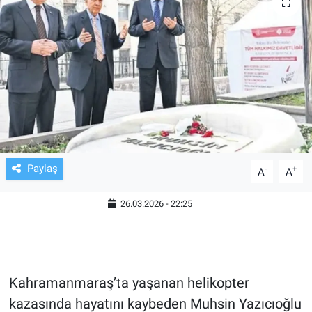
TV VE SİNEMA
BASKETBOL
SAĞLIK
GENEL
KÜLTÜR SANAT
Paylaş
-
+
A
A
ASAYİŞ
26.03.2026 - 22:25
EKONOMİ
EĞİTİM
Kahramanmaraş’ta yaşanan helikopter
kazasında hayatını kaybeden Muhsin Yazıcıoğlu
ÇEVRE