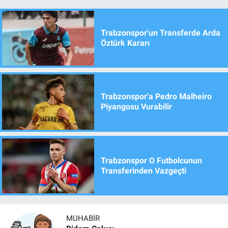
Trabzonspor'un Transferde Arda
Öztürk Kararı
Trabzonspor'a Pedro Malheiro
Piyangosu Vurabilir
Trabzonspor O Futbolcunun
Transferinden Vazgeçti
MUHABIR