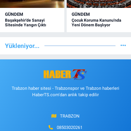
GÜNDEM
GÜNDEM
Başakşehir'de Sanayi
Çocuk Koruma Kanunu'nda
Sitesinde Yangın Çıktı
Yeni Dönem Başlıyor
Yükleniyor...
Trabzon haber sitesi - Trabzonspor ve Trabzon haberleri
HaberTS.com'dan anlık takip edilir
TRABZON
08503020261