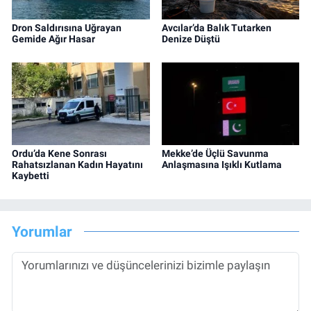
Dron Saldırısına Uğrayan
Avcılar’da Balık Tutarken
Gemide Ağır Hasar
Denize Düştü
Ordu’da Kene Sonrası
Mekke’de Üçlü Savunma
Rahatsızlanan Kadın Hayatını
Anlaşmasına Işıklı Kutlama
Kaybetti
Yorumlar