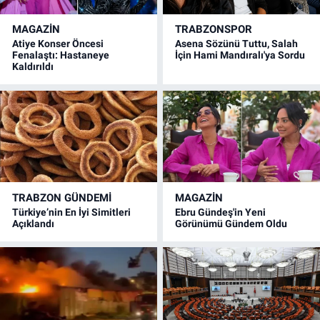
MAGAZİN
TRABZONSPOR
Atiye Konser Öncesi
Asena Sözünü Tuttu, Salah
Fenalaştı: Hastaneye
İçin Hami Mandıralı'ya Sordu
Kaldırıldı
TRABZON GÜNDEMİ
MAGAZİN
Türkiye’nin En İyi Simitleri
Ebru Gündeş'in Yeni
Açıklandı
Görünümü Gündem Oldu