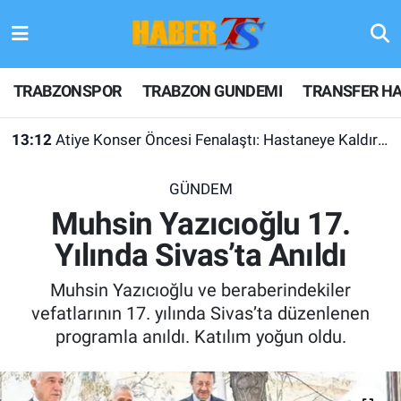
TRABZONSPOR
Hava Durumu
TRABZONSPOR
TRABZON GUNDEMI
TRANSFER HA
TRABZON GUNDEMI
Trafik Durumu
13:12
Atiye Konser Öncesi Fenalaştı: Hastaneye Kaldırıldı
GÜNDEM
Süper Lig Puan Durumu ve Fikstür
GÜNDEM
TRANSFER HABERLERI
Tüm Manşetler
Muhsin Yazıcıoğlu 17.
Yılında Sivas’ta Anıldı
KULİS MEYDANI
Son Dakika Haberleri
Muhsin Yazıcıoğlu ve beraberindekiler
1461 TRABZON
Haber Arşivi
vefatlarının 17. yılında Sivas’ta düzenlenen
programla anıldı. Katılım yoğun oldu.
FUTBOL
ALT LIGLER