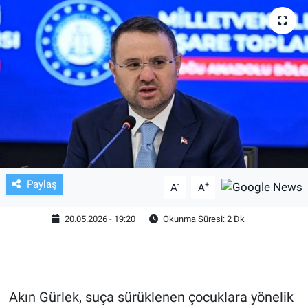
TV VE SİNEMA
BASKETBOL
SAĞLIK
GENEL
KÜLTÜR SANAT
Paylaş
-
+
A
A
ASAYİŞ
20.05.2026 - 19:20
Okunma Süresi: 2 Dk
EKONOMİ
EĞİTİM
Akın Gürlek, suça sürüklenen çocuklara yönelik
ÇEVRE