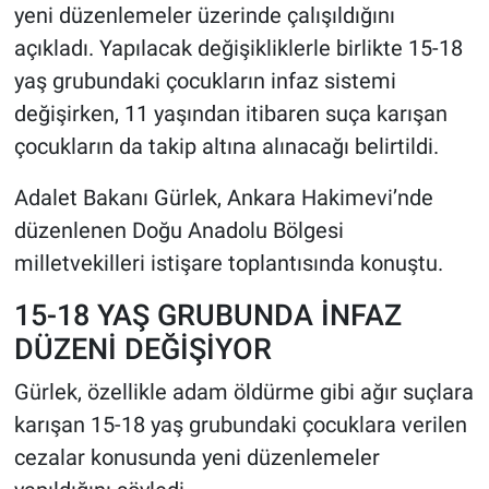
yeni düzenlemeler üzerinde çalışıldığını
açıkladı. Yapılacak değişikliklerle birlikte 15-18
HABERDE İNSAN
yaş grubundaki çocukların infaz sistemi
POLİTİKA
değişirken, 11 yaşından itibaren suça karışan
çocukların da takip altına alınacağı belirtildi.
SPOR
Adalet Bakanı Gürlek, Ankara Hakimevi’nde
MAGAZİN
düzenlenen Doğu Anadolu Bölgesi
milletvekilleri istişare toplantısında konuştu.
Bilim, Teknoloji
15-18 YAŞ GRUBUNDA İNFAZ
DÜZENİ DEĞİŞİYOR
Gürlek, özellikle adam öldürme gibi ağır suçlara
karışan 15-18 yaş grubundaki çocuklara verilen
cezalar konusunda yeni düzenlemeler