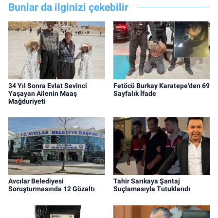
Bunlar da ilginizi çekebilir
34 Yıl Sonra Evlat Sevinci
Fetöcü Burkay Karatepe’den 69
Yaşayan Ailenin Maaş
Sayfalık İfade
Mağduriyeti
Avcılar Belediyesi
Tahir Sarıkaya Şantaj
Soruşturmasında 12 Gözaltı
Suçlamasıyla Tutuklandı