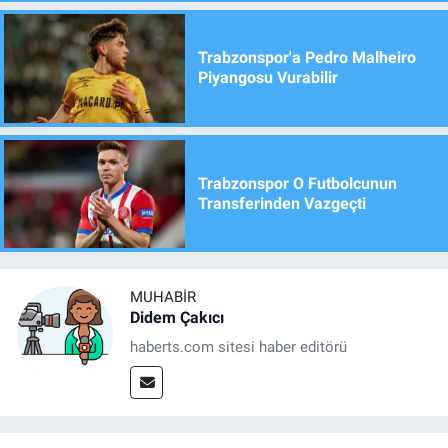
Trabzonspor'a Pedro Malheiro
Piyangosu Vurabilir
Trabzonspor O Futbolcunun
Transferinden Vazgeçti
MUHABIR
Didem Çakıcı
haberts.com sitesi haber editörü