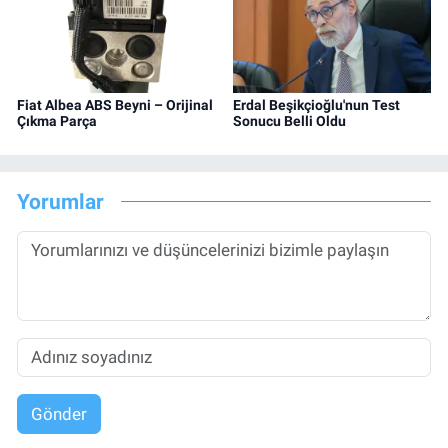
Fiat Albea ABS Beyni – Orijinal
Erdal Beşikçioğlu'nun Test
Çıkma Parça
Sonucu Belli Oldu
Yorumlar
Gönder