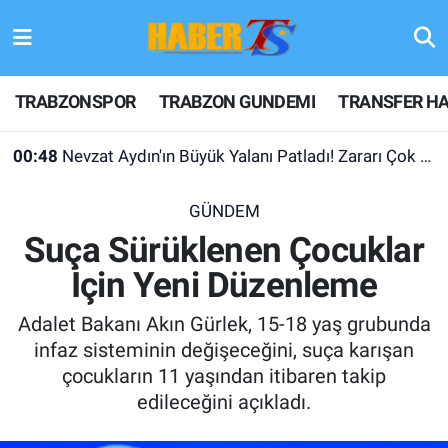
TRABZONSPOR
Hava Durumu
TRABZONSPOR
TRABZON GUNDEMI
TRANSFER HA
TRABZON GUNDEMI
Trafik Durumu
00:48
Nevzat Aydın'ın Büyük Yalanı Patladı! Zararı Çok Desteği Yok
GÜNDEM
Süper Lig Puan Durumu ve Fikstür
GÜNDEM
TRANSFER HABERLERI
Tüm Manşetler
Suça Sürüklenen Çocuklar
İçin Yeni Düzenleme
KULİS MEYDANI
Son Dakika Haberleri
Adalet Bakanı Akın Gürlek, 15-18 yaş grubunda
1461 TRABZON
Haber Arşivi
infaz sisteminin değişeceğini, suça karışan
çocukların 11 yaşından itibaren takip
FUTBOL
edileceğini açıkladı.
ALT LIGLER