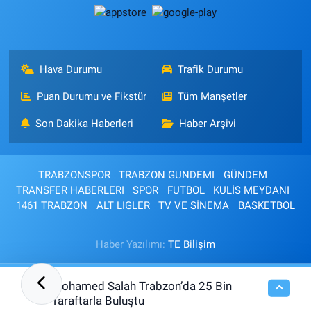
Hava Durumu
Trafik Durumu
Puan Durumu ve Fikstür
Tüm Manşetler
Son Dakika Haberleri
Haber Arşivi
TRABZONSPOR
TRABZON GUNDEMI
GÜNDEM
TRANSFER HABERLERI
SPOR
FUTBOL
KULİS MEYDANI
1461 TRABZON
ALT LIGLER
TV VE SİNEMA
BASKETBOL
Haber Yazılımı:
TE Bilişim
Mohamed Salah Trabzon’da 25 Bin
01:46
Taraftarla Buluştu