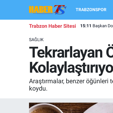
TRABZONSPOR
TRABZONSPOR
Hava Durumu
Trabzon Haber Sitesi
15:11
Başkan Doğ
TRABZON GUNDEMI
Trafik Durumu
SAĞLIK
GÜNDEM
Süper Lig Puan Durumu ve Fikstür
Tekrarlayan 
TRANSFER HABERLERI
Tüm Manşetler
Kolaylaştırıyo
KULİS MEYDANI
Son Dakika Haberleri
Araştırmalar, benzer öğünleri 
1461 TRABZON
Haber Arşivi
koydu.
FUTBOL
ALT LIGLER