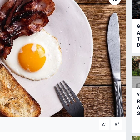
A
T
D
R
A
S
-
+
A
A