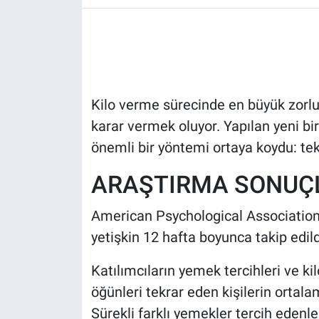
HABERDE İNSAN
POLİTİKA
Kilo verme sürecinde en büyük zorlu
SPOR
karar vermek oluyor. Yapılan yeni bir
MAGAZİN
önemli bir yöntemi ortaya koydu: te
ARAŞTIRMA SONUÇL
Bilim, Teknoloji
American Psychological Association
yetişkin 12 hafta boyunca takip edild
Katılımcıların yemek tercihleri ve ki
öğünleri tekrar eden kişilerin ortala
Sürekli farklı yemekler tercih edenle