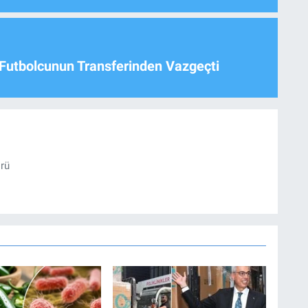
Futbolcunun Transferinden Vazgeçti
örü