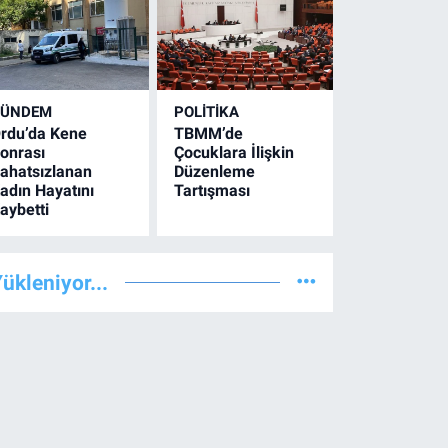
GÜNDEM
POLİTİKA
rdu’da Kene
TBMM’de
onrası
Çocuklara İlişkin
ahatsızlanan
Düzenleme
adın Hayatını
Tartışması
aybetti
ükleniyor...