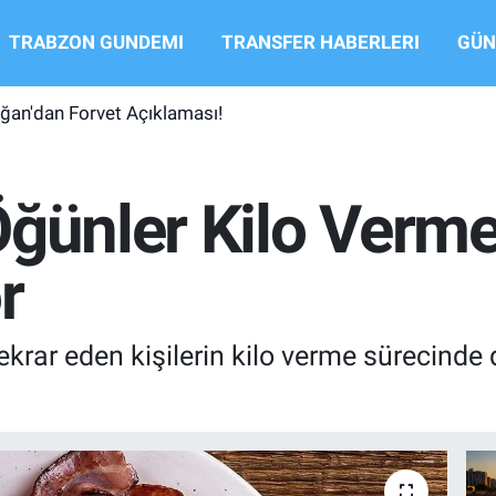
TRABZON GUNDEMI
TRANSFER HABERLERI
GÜN
an'dan Forvet Açıklaması!
Öğünler Kilo Verme
r
tekrar eden kişilerin kilo verme sürecinde