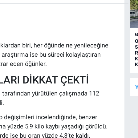
O
klardan biri, her öğünde ne yenileceğine
S
R
 araştırma ise bu süreci kolaylaştıran
K
krar eden öğünler.
K
ARI DİKKAT ÇEKTİ
Y
 tarafından yürütülen çalışmada 112
i.
lo değişimleri incelendiğinde, benzer
ma yüzde 5,9 kilo kaybı yaşadığı görüldü.
rde ise bu oran yüzde 4,3’te kaldı.