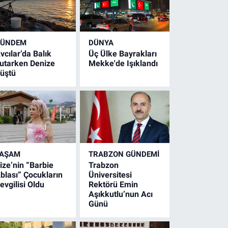
GÜNDEM
DÜNYA
vcılar’da Balık
Üç Ülke Bayrakları
utarken Denize
Mekke'de Işıklandı
üştü
YAŞAM
TRABZON GÜNDEMİ
ize’nin “Barbie
Trabzon
blası” Çocukların
Üniversitesi
evgilisi Oldu
Rektörü Emin
Aşıkkutlu’nun Acı
Günü