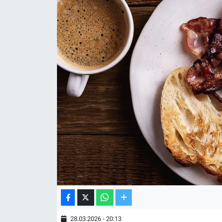
TV VE SİNEMA
BASKETBOL
SAĞLIK
GENEL
KÜLTÜR SANAT
ASAYİŞ
EKONOMİ
EĞİTİM
28.03.2026 - 20:13
ÇEVRE