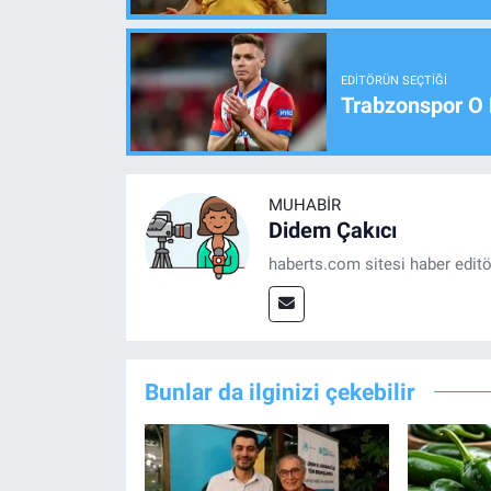
EDITÖRÜN SEÇTIĞI
Trabzonspor O 
MUHABIR
Didem Çakıcı
haberts.com sitesi haber edit
Bunlar da ilginizi çekebilir