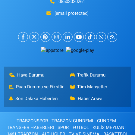
08503020261
[email protected]
Hava Durumu
Trafik Durumu
Puan Durumu ve Fikstür
Tüm Manşetler
Son Dakika Haberleri
Haber Arşivi
TRABZONSPOR
TRABZON GUNDEMI
GÜNDEM
TRANSFER HABERLERI
SPOR
FUTBOL
KULİS MEYDANI
1461 TRABZON
ALT LIGLER
TV VE SİNEMA
BASKETBOL