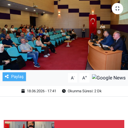
TV VE SİNEMA
BASKETBOL
SAĞLIK
GENEL
KÜLTÜR SANAT
Paylaş
-
+
A
A
ASAYİŞ
18.06.2026 - 17:41
Okunma Süresi: 2 Dk
EKONOMİ
EĞİTİM
ÇEVRE