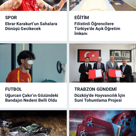
SPOR
EĞİTİM
Ebrar Karakurt’un Sahalara
Filistinli Öğrencilere
Dönüşü Gecikecek
Türkiye'de Açık Öğretim
İmkanı
FUTBOL
TRABZON GÜNDEMİ
Uğurcan Çakır’ın Gözündeki
Düzköy'de Hayvancılık İçin
Bandajın Nedeni Belli Oldu
Suni Tohumlama Projesi