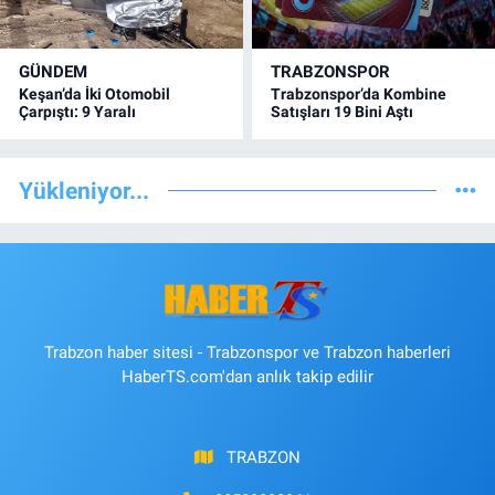
GÜNDEM
TRABZONSPOR
Keşan’da İki Otomobil
Trabzonspor’da Kombine
Çarpıştı: 9 Yaralı
Satışları 19 Bini Aştı
Yükleniyor...
Trabzon haber sitesi - Trabzonspor ve Trabzon haberleri
HaberTS.com'dan anlık takip edilir
TRABZON