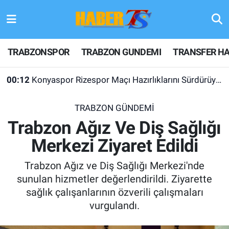
TRABZONSPOR
Hava Durumu
TRABZONSPOR
TRABZON GUNDEMI
TRANSFER HA
TRABZON GUNDEMI
Trafik Durumu
00:12
Konyaspor Rizespor Maçı Hazırlıklarını Sürdürüyor
GÜNDEM
Süper Lig Puan Durumu ve Fikstür
TRABZON GÜNDEMİ
TRANSFER HABERLERI
Tüm Manşetler
Trabzon Ağız Ve Diş Sağlığı
Merkezi Ziyaret Edildi
KULİS MEYDANI
Son Dakika Haberleri
Trabzon Ağız ve Diş Sağlığı Merkezi'nde
1461 TRABZON
Haber Arşivi
sunulan hizmetler değerlendirildi. Ziyarette
sağlık çalışanlarının özverili çalışmaları
FUTBOL
vurgulandı.
ALT LIGLER