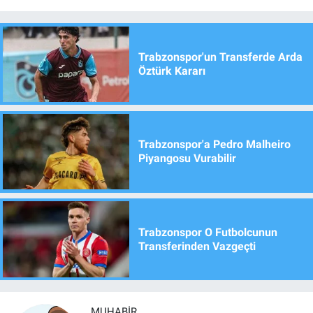
Trabzonspor'un Transferde Arda
Öztürk Kararı
Trabzonspor'a Pedro Malheiro
Piyangosu Vurabilir
Trabzonspor O Futbolcunun
Transferinden Vazgeçti
MUHABIR