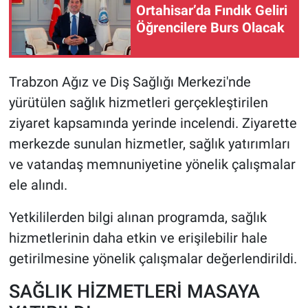
Ortahisar’da Fındık Geliri
Öğrencilere Burs Olacak
HABERDE İNSAN
POLİTİKA
Trabzon Ağız ve Diş Sağlığı Merkezi'nde
yürütülen sağlık hizmetleri gerçekleştirilen
SPOR
ziyaret kapsamında yerinde incelendi. Ziyarette
MAGAZİN
merkezde sunulan hizmetler, sağlık yatırımları
ve vatandaş memnuniyetine yönelik çalışmalar
Bilim, Teknoloji
ele alındı.
Yetkililerden bilgi alınan programda, sağlık
hizmetlerinin daha etkin ve erişilebilir hale
getirilmesine yönelik çalışmalar değerlendirildi.
SAĞLIK HİZMETLERİ MASAYA