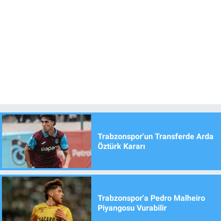
Trabzonspor'un Transferde Arda
Öztürk Kararı
Trabzonspor'a Pedro Malheiro
Piyangosu Vurabilir