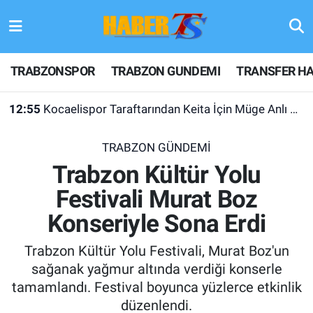
TRABZONSPOR
Hava Durumu
TRABZONSPOR
TRABZON GUNDEMI
TRANSFER HA
TRABZON GUNDEMI
Trafik Durumu
12:55
Kocaelispor Taraftarından Keita İçin Müge Anlı Çağrısı
GÜNDEM
Süper Lig Puan Durumu ve Fikstür
TRABZON GÜNDEMİ
TRANSFER HABERLERI
Tüm Manşetler
Trabzon Kültür Yolu
Festivali Murat Boz
KULİS MEYDANI
Son Dakika Haberleri
Konseriyle Sona Erdi
1461 TRABZON
Haber Arşivi
Trabzon Kültür Yolu Festivali, Murat Boz'un
FUTBOL
sağanak yağmur altında verdiği konserle
tamamlandı. Festival boyunca yüzlerce etkinlik
ALT LIGLER
düzenlendi.