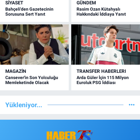
SİYASET
GÜNDEM
Bahçeli'den Gazetecinin
Rasim Ozan Kütahyalı
Sorusuna Sert Yanıt
Hakkındaki İddiaya Yanıt
MAGAZİN
TRANSFER HABERLERI
Cansever'in Son Yolculuğu
Arda Güler İçin 115 Milyon
Memleketinde Olacak
Euroluk PSG İddiası
Yükleniyor...