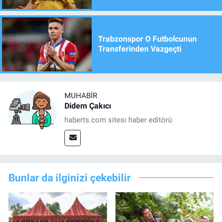
Trabzonspor O Futbolcunun
Transferinden Vazgeçti
MUHABIR
Didem Çakıcı
haberts.com sitesi haber editörü
Bunlar da ilginizi çekebilir