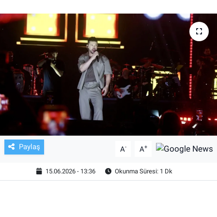
TV VE SİNEMA
BASKETBOL
SAĞLIK
GENEL
KÜLTÜR SANAT
ASAYİŞ
Paylaş
-
+
A
A
EKONOMİ
15.06.2026 - 13:36
Okunma Süresi: 1 Dk
EĞİTİM
ÇEVRE