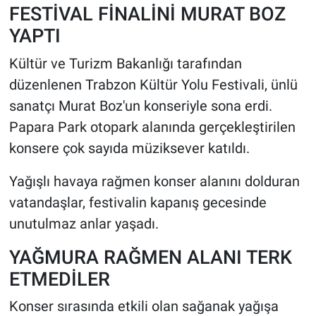
FESTİVAL FİNALİNİ MURAT BOZ
YAPTI
HABERDE İNSAN
Kültür ve Turizm Bakanlığı tarafından
POLİTİKA
düzenlenen Trabzon Kültür Yolu Festivali, ünlü
sanatçı Murat Boz'un konseriyle sona erdi.
SPOR
Papara Park otopark alanında gerçekleştirilen
MAGAZİN
konsere çok sayıda müziksever katıldı.
Bilim, Teknoloji
Yağışlı havaya rağmen konser alanını dolduran
vatandaşlar, festivalin kapanış gecesinde
unutulmaz anlar yaşadı.
YAĞMURA RAĞMEN ALANI TERK
ETMEDİLER
Konser sırasında etkili olan sağanak yağışa