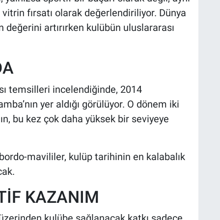
trin fırsatı olarak değerlendiriliyor. Dünya
değerini artırırken kulübün uluslararası
DA
 temsilleri incelendiğinde, 2014
mba’nın yer aldığı görülüyor. O dönem iki
nın, bu kez çok daha yüksek bir seviyeye
rdo-mavililer, kulüp tarihinin en kalabalık
cak.
TİF KAZANIM
üzerinden kulübe sağlanacak katkı sadece