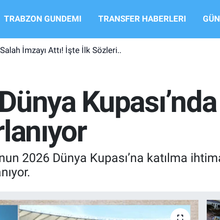
TRABZON GUNDEMI
TRANSFER HABERLERI
GÜN
ah İmzayı Attı! İşte İlk Sözleri..
Dünya Kupası’nda
lanıyor
nun 2026 Dünya Kupası’na katılma ihtimal
nıyor.