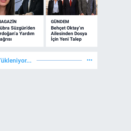
AGAZİN
GÜNDEM
übra Süzgün’den
Behçet Oktay’ın
rdoğan’a Yardım
Ailesinden Dosya
ağrısı
İçin Yeni Talep
ükleniyor...