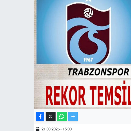
TV VE SİNEMA
BASKETBOL
SAĞLIK
GENEL
KÜLTÜR SANAT
ASAYİŞ
EKONOMİ
EĞİTİM
21.03.2026 - 15:00
ÇEVRE