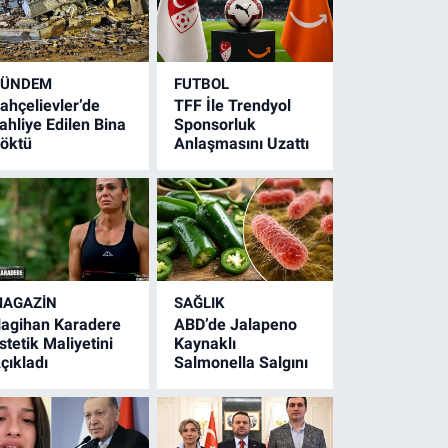
GÜNDEM
FUTBOL
ahçelievler’de
TFF İle Trendyol
ahliye Edilen Bina
Sponsorluk
öktü
Anlaşmasını Uzattı
AGAZİN
SAĞLIK
agihan Karadere
ABD’de Jalapeno
stetik Maliyetini
Kaynaklı
çıkladı
Salmonella Salgını