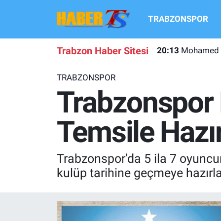
TRABZONSPOR
TRABZONSPOR
Hava Durumu
Trabzon Haber Sitesi
20:13
Mohamed Sal
TRABZON GUNDEMI
Trafik Durumu
TRABZONSPOR
GÜNDEM
Süper Lig Puan Durumu ve Fikstür
Trabzonspor 
TRANSFER HABERLERI
Tüm Manşetler
Temsile Hazır
KULİS MEYDANI
Son Dakika Haberleri
Trabzonspor’da 5 ila 7 oyuncu
1461 TRABZON
Haber Arşivi
kulüp tarihine geçmeye hazırla
FUTBOL
ALT LIGLER