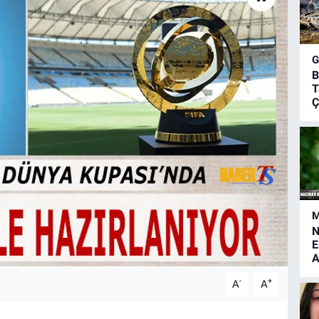
B
T
Ç
M
N
E
A
-
+
A
A