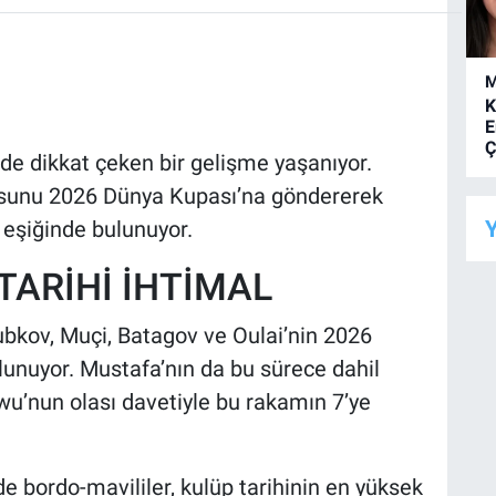
M
K
E
Ç
de dikkat çeken bir gelişme yaşanıyor.
cusunu 2026 Dünya Kupası’na göndererek
Y
n eşiğinde bulunuyor.
TARİHİ İHTİMAL
bkov, Muçi, Batagov ve Oulai’nin 2026
lunuyor. Mustafa’nın da bu sürece dahil
wu’nun olası davetiyle bu rakamın 7’ye
 bordo-mavililer, kulüp tarihinin en yüksek