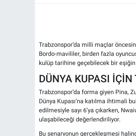
HABERDE İNSAN
POLİTİKA
Trabzonspor’da milli maçlar öncesin
SPOR
Bordo-mavililer, birden fazla oyun
MAGAZİN
kulüp tarihine geçebilecek bir eşiği
DÜNYA KUPASI İÇİN 
Bilim, Teknoloji
Trabzonspor’da forma giyen Pina, Zu
Dünya Kupası’na katılma ihtimali bu
edilmesiyle sayı 6’ya çıkarken, Nwai
ulaşabileceği değerlendiriliyor.
Bu senaryonun gerçekleşmesi halinde