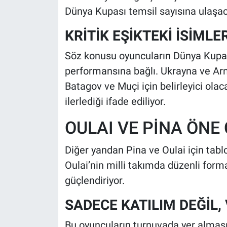
Dünya Kupası temsil sayısına ulaşa
KRİTİK EŞİKTEKİ İSİMLE
Söz konusu oyuncuların Dünya Kupası
performansına bağlı. Ukrayna ve Arn
Batagov ve Muçi için belirleyici ola
ilerlediği ifade ediliyor.
OULAI VE PİNA ÖNE 
Diğer yandan Pina ve Oulai için tabl
Oulai’nin milli takımda düzenli form
güçlendiriyor.
SADECE KATILIM DEĞİL, 
Bu oyuncuların turnuvada yer alması, 