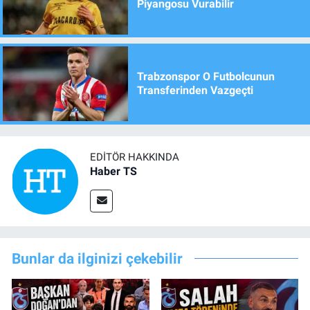
Piyangosu Vurabilir
Trabzonspor O Futbolcunun
Transferinden Vazgeçti
EDITÖR HAKKINDA
Haber TS
Bunlar da ilginizi çekebilir