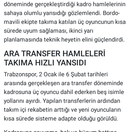
döneminde gerçekleştirdiği kadro hamlelerinin
sahaya olumlu yansıdığı gözlemlendi. Bordo-
HABERDE İNSAN
mavili ekipte takıma katılan üç oyuncunun kısa
POLİTİKA
sürede uyum sağlaması, ikinci yarı
planlamasında teknik heyetin elini güçlendirdi.
SPOR
ARA TRANSFER HAMLELERİ
MAGAZİN
TAKIMA HIZLI YANSIDI
Trabzonspor, 2 Ocak ile 6 Şubat tarihleri
Bilim, Teknoloji
arasında gerçekleşen ara transfer döneminde
kadrosuna üç oyuncu dahil ederken beş isimle
yollarını ayırdı. Yapılan transferlerin ardından
takım içi rekabetin arttığı ve yeni oyuncuların
kısa sürede sisteme adapte olduğu görüldü.