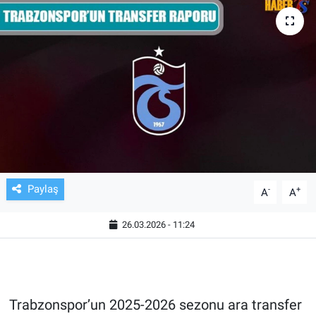
TV VE SİNEMA
BASKETBOL
SAĞLIK
GENEL
KÜLTÜR SANAT
Paylaş
-
+
A
A
ASAYİŞ
26.03.2026 - 11:24
EKONOMİ
EĞİTİM
Trabzonspor’un 2025-2026 sezonu ara transfer
ÇEVRE