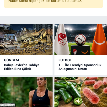
Haber Sitesi hiçbir şekilde sorumlu tutulamaz.
GÜNDEM
FUTBOL
Bahçelievler’de Tahliye
TFF İle Trendyol Sponsorluk
Edilen Bina Çöktü
Anlaşmasını Uzattı