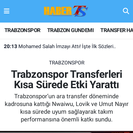
TRABZONSPOR
Hava Durumu
TRABZONSPOR
TRABZON GUNDEMI
TRANSFER HA
TRABZON GUNDEMI
Trafik Durumu
20:13
Mohamed Salah İmzayı Attı! İşte İlk Sözleri..
GÜNDEM
Süper Lig Puan Durumu ve Fikstür
TRABZONSPOR
TRANSFER HABERLERI
Tüm Manşetler
Trabzonspor Transferleri
Kısa Sürede Etki Yarattı
KULİS MEYDANI
Son Dakika Haberleri
Trabzonspor’un ara transfer döneminde
1461 TRABZON
Haber Arşivi
kadrosuna kattığı Nwaiwu, Lovik ve Umut Nayır
kısa sürede uyum sağlayarak takım
FUTBOL
performansına önemli katkı sundu.
ALT LIGLER