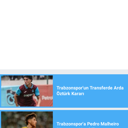
Trabzonspor'un Transferde Arda
Öztürk Kararı
Trabzonspor'a Pedro Malheiro