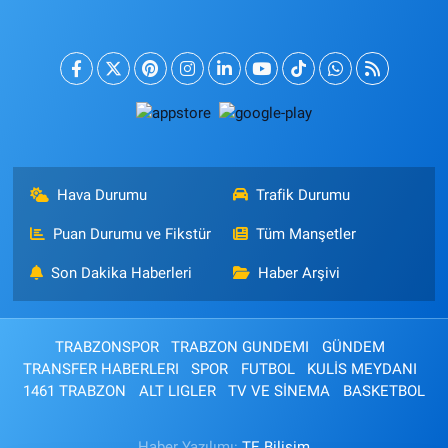
Hava Durumu
Trafik Durumu
Puan Durumu ve Fikstür
Tüm Manşetler
Son Dakika Haberleri
Haber Arşivi
TRABZONSPOR
TRABZON GUNDEMI
GÜNDEM
TRANSFER HABERLERI
SPOR
FUTBOL
KULİS MEYDANI
1461 TRABZON
ALT LIGLER
TV VE SİNEMA
BASKETBOL
Haber Yazılımı:
TE Bilişim