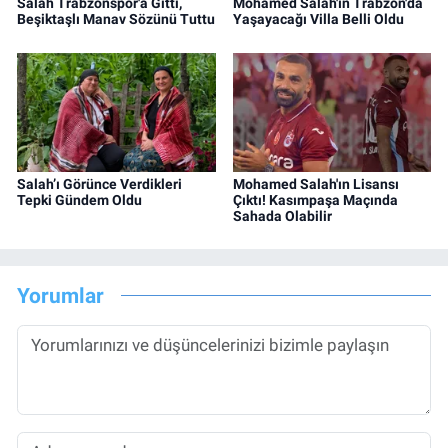
Salah Trabzonspor'a Gitti,
Mohamed Salah'ın Trabzon'da
Beşiktaşlı Manav Sözünü Tuttu
Yaşayacağı Villa Belli Oldu
Salah’ı Görünce Verdikleri
Mohamed Salah'ın Lisansı
Tepki Gündem Oldu
Çıktı! Kasımpaşa Maçında
Sahada Olabilir
Yorumlar