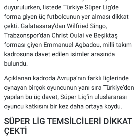
duyurulurken, listede Türkiye Süper Lig’de
HABERDE İNSAN
forma giyen üç futbolcunun yer alması dikkat
çekti. Galatasaray’dan Wilfried Singo,
POLİTİKA
Trabzonspor’dan Christ Oulai ve Beşiktaş
forması giyen Emmanuel Agbadou, milli takım
SPOR
kadrosuna davet edilen isimler arasında
MAGAZİN
bulundu.
Açıklanan kadroda Avrupa’nın farklı liglerinde
Bilim, Teknoloji
oynayan birçok oyuncunun yanı sıra Türkiye’den
yapılan bu üç davet, Süper Lig’in uluslararası
oyuncu katkısını bir kez daha ortaya koydu.
SÜPER LİG TEMSİLCİLERİ DİKKAT
ÇEKTİ