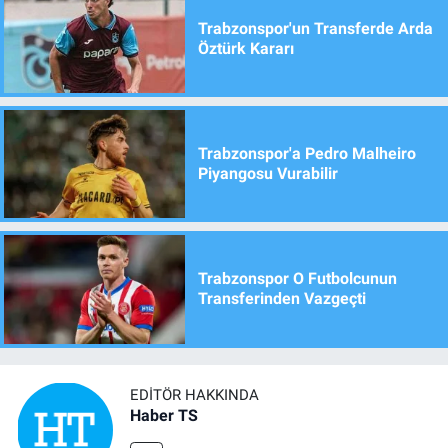
Trabzonspor'un Transferde Arda
Öztürk Kararı
Trabzonspor'a Pedro Malheiro
Piyangosu Vurabilir
Trabzonspor O Futbolcunun
Transferinden Vazgeçti
EDITÖR HAKKINDA
Haber TS