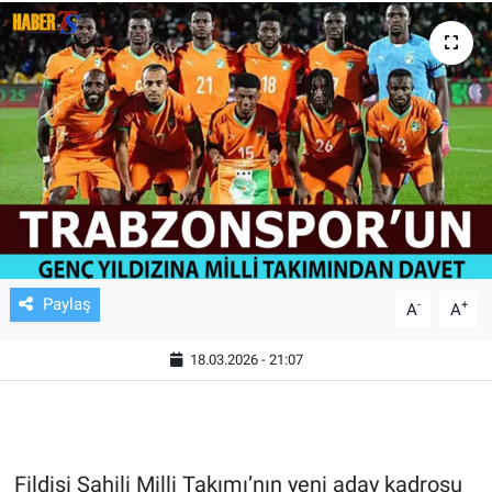
TV VE SİNEMA
BASKETBOL
SAĞLIK
GENEL
KÜLTÜR SANAT
Paylaş
-
+
A
A
ASAYİŞ
18.03.2026 - 21:07
EKONOMİ
EĞİTİM
Fildişi Sahili Milli Takımı’nın yeni aday kadrosu
ÇEVRE