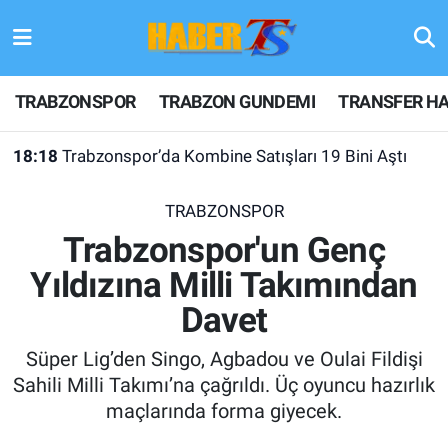
TRABZONSPOR
Hava Durumu
TRABZONSPOR
TRABZON GUNDEMI
TRANSFER HA
TRABZON GUNDEMI
Trafik Durumu
18:18
Trabzonspor’da Kombine Satışları 19 Bini Aştı
GÜNDEM
Süper Lig Puan Durumu ve Fikstür
TRABZONSPOR
TRANSFER HABERLERI
Tüm Manşetler
Trabzonspor'un Genç
Yıldızına Milli Takımından
KULİS MEYDANI
Son Dakika Haberleri
Davet
1461 TRABZON
Haber Arşivi
Süper Lig’den Singo, Agbadou ve Oulai Fildişi
FUTBOL
Sahili Milli Takımı’na çağrıldı. Üç oyuncu hazırlık
maçlarında forma giyecek.
ALT LIGLER