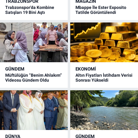
TRABZONSPOR
MAGAZİN
Trabzonspor’da Kombine
Mbappe İle Ester Exposito
Satışları 19 Bini Aştı
Tatilde Görüntülendi
GÜNDEM
EKONOMİ
Müftülüğün “Benim Ahlakım”
Altın Fiyatları İstihdam Verisi
Videosu Gündem Oldu
Sonrası Yükseldi
DÜNYA
GÜNDEM