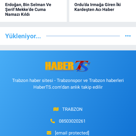
Erdoğan, Bin Selman Ve
Ordu’da Irmağa Giren İki
Şerif Mekke’de Cuma
Kardeşten Acı Haber
Namazı Kıldı
Yükleniyor...
Trabzon haber sitesi - Trabzonspor ve Trabzon haberleri
HaberTS.com'dan anlık takip edilir
TRABZON
08503020261
[email protected]