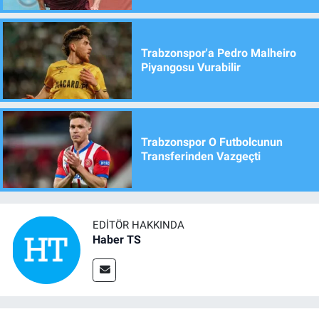
Trabzonspor'a Pedro Malheiro
Piyangosu Vurabilir
Trabzonspor O Futbolcunun
Transferinden Vazgeçti
EDITÖR HAKKINDA
Haber TS