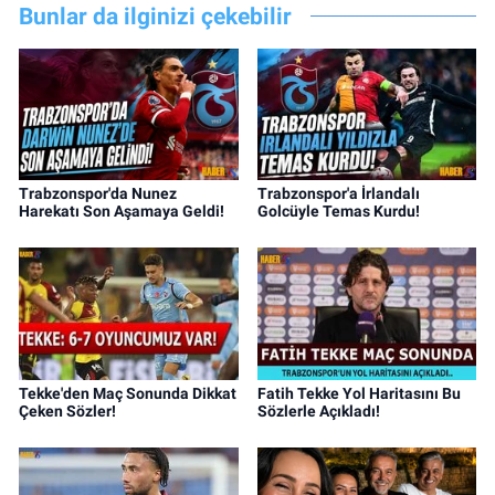
Bunlar da ilginizi çekebilir
Trabzonspor'da Nunez
Trabzonspor'a İrlandalı
Harekatı Son Aşamaya Geldi!
Golcüyle Temas Kurdu!
Tekke'den Maç Sonunda Dikkat
Fatih Tekke Yol Haritasını Bu
Çeken Sözler!
Sözlerle Açıkladı!