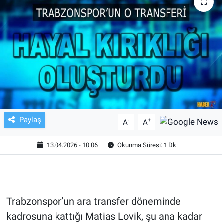
TV VE SİNEMA
BASKETBOL
SAĞLIK
GENEL
KÜLTÜR SANAT
Paylaş
-
+
A
A
ASAYİŞ
13.04.2026 - 10:06
Okunma Süresi: 1 Dk
EKONOMİ
EĞİTİM
Trabzonspor’un ara transfer döneminde
kadrosuna kattığı Matias Lovik, şu ana kadar
ÇEVRE