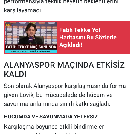
performansıyla teknik heyetin beklentilerini
karşılayamadı.
Fatih Tekke Yol
Haritasını Bu Sözlerle
Açıkladı!
ALANYASPOR MAÇINDA ETKİSİZ
KALDI
Son olarak Alanyaspor karşılaşmasında forma
giyen Lovik, bu mücadelede de hücum ve
savunma anlamında sınırlı katkı sağladı.
HÜCUMDA VE SAVUNMADA YETERSİZ
Karşılaşma boyunca etkili bindirmeler