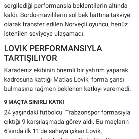
sergilediği performansla beklentilerin altında
kaldı. Bordo-mavililerin sol bek hattına takviye
HABERDE İNSAN
olarak transfer edilen Norveçli oyuncu, henüz
POLİTİKA
istenilen seviyeye ulaşamadı.
SPOR
LOVIK PERFORMANSIYLA
TARTIŞILIYOR
MAGAZİN
Karadeniz ekibinin önemli bir yatırım yaparak
Bilim, Teknoloji
kadrosuna kattığı Matias Lovik, forma şansı
bulmasına rağmen beklenen katkıyı veremedi.
9 MAÇTA SINIRLI KATKI
24 yaşındaki futbolcu, Trabzonspor formasıyla
çıktığı 9 karşılaşmada görev aldı. Bu maçların
6’sında ilk 11’de sahaya çıkan Lovik,