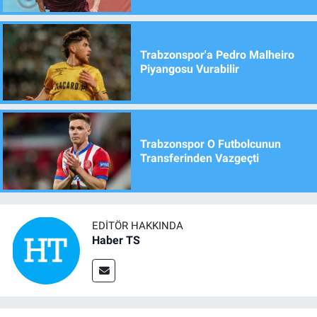
Trabzonspor'a Pedro Malheiro
Piyangosu Vurabilir
Trabzonspor O Futbolcunun
Transferinden Vazgeçti
EDITÖR HAKKINDA
Haber TS