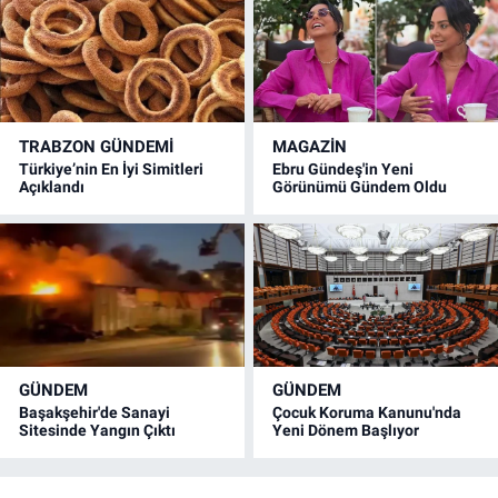
TRABZON GÜNDEMİ
MAGAZİN
Türkiye’nin En İyi Simitleri
Ebru Gündeş'in Yeni
Açıklandı
Görünümü Gündem Oldu
GÜNDEM
GÜNDEM
Başakşehir'de Sanayi
Çocuk Koruma Kanunu'nda
Sitesinde Yangın Çıktı
Yeni Dönem Başlıyor