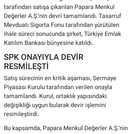
tarafından satışa çıkarılan Papara Menkul
HABERDE İNSAN
Değerler A.Ş.’nin devri tamamlandı. Tasarruf
Mevduatı Sigorta Fonu tarafından yürütülen
POLİTİKA
ihale süreci sonucunda şirket, Türkiye Emlak
Katılım Bankası bünyesine katıldı.
SPOR
SPK ONAYIYLA DEVİR
MAGAZİN
RESMİLEŞTİ
Bilim, Teknoloji
Satış sürecinin en kritik aşaması, Sermaye
Piyasası Kurulu tarafından verilen onayla
tamamlandı. Kurul, ortaklık yapısındaki
değişikliği uygun bularak devir işlemini
resmileştirdi.
Bu kapsamda, Papara Menkul Değerler A.Ş.’nin