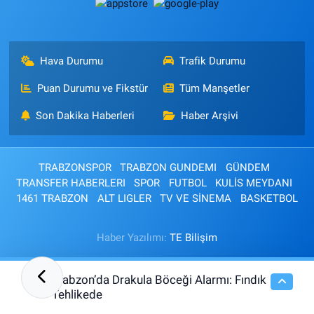
Hava Durumu
Trafik Durumu
Puan Durumu ve Fikstür
Tüm Manşetler
Son Dakika Haberleri
Haber Arşivi
TRABZONSPOR
TRABZON GUNDEMI
GÜNDEM
TRANSFER HABERLERI
SPOR
FUTBOL
KULİS MEYDANI
1461 TRABZON
ALT LIGLER
TV VE SİNEMA
BASKETBOL
Haber Yazılımı:
TE Bilişim
Trabzon’da Drakula Böceği Alarmı: Fındık
13:14
Tehlikede