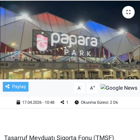
TV VE SİNEMA
BASKETBOL
SAĞLIK
GENEL
KÜLTÜR SANAT
Paylaş
-
+
A
A
ASAYİŞ
17.04.2026 - 10:48
1
Okunma Süresi: 2 Dk
EKONOMİ
EĞİTİM
Tasarruf Mevduatı Sigorta Fonu (TMSF)
ÇEVRE