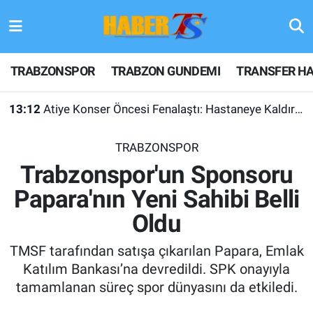
TRABZONSPOR
Hava Durumu
TRABZONSPOR
TRABZON GUNDEMI
TRANSFER HA
TRABZON GUNDEMI
Trafik Durumu
13:12
Atiye Konser Öncesi Fenalaştı: Hastaneye Kaldırıldı
GÜNDEM
Süper Lig Puan Durumu ve Fikstür
TRABZONSPOR
TRANSFER HABERLERI
Tüm Manşetler
Trabzonspor'un Sponsoru
Papara'nın Yeni Sahibi Belli
KULİS MEYDANI
Son Dakika Haberleri
Oldu
1461 TRABZON
Haber Arşivi
TMSF tarafından satışa çıkarılan Papara, Emlak
FUTBOL
Katılım Bankası’na devredildi. SPK onayıyla
tamamlanan süreç spor dünyasını da etkiledi.
ALT LIGLER