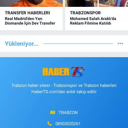
TRANSFER HABERLERI
TRABZONSPOR
Real Madrid'den Yan
Mohamed Salah Araklı’da
Diomande İçin Dev Transfer
Reklam Filmine Katıldı
Yükleniyor...
Trabzon haber sitesi - Trabzonspor ve Trabzon haberleri
HaberTS.com'dan anlık takip edilir
TRABZON
08503020261