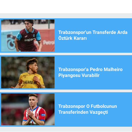
Trabzonspor'un Transferde Arda
Öztürk Kararı
Trabzonspor'a Pedro Malheiro
Piyangosu Vurabilir
Trabzonspor O Futbolcunun
Transferinden Vazgeçti