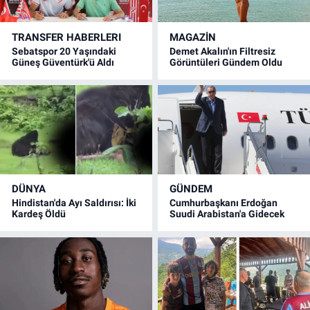
TRANSFER HABERLERI
MAGAZİN
Sebatspor 20 Yaşındaki
Demet Akalın'ın Filtresiz
Güneş Güventürk'ü Aldı
Görüntüleri Gündem Oldu
DÜNYA
GÜNDEM
Hindistan'da Ayı Saldırısı: İki
Cumhurbaşkanı Erdoğan
Kardeş Öldü
Suudi Arabistan'a Gidecek