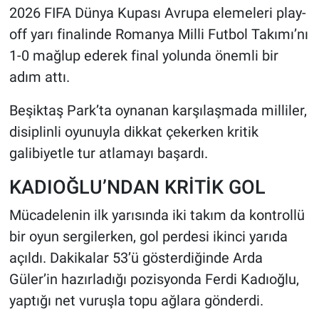
2026 FIFA Dünya Kupası Avrupa elemeleri play-
off yarı finalinde Romanya Milli Futbol Takımı’nı
HABERDE İNSAN
1-0 mağlup ederek final yolunda önemli bir
POLİTİKA
adım attı.
SPOR
Beşiktaş Park’ta oynanan karşılaşmada milliler,
disiplinli oyunuyla dikkat çekerken kritik
MAGAZİN
galibiyetle tur atlamayı başardı.
Bilim, Teknoloji
KADIOĞLU’NDAN KRİTİK GOL
Mücadelenin ilk yarısında iki takım da kontrollü
bir oyun sergilerken, gol perdesi ikinci yarıda
açıldı. Dakikalar 53’ü gösterdiğinde Arda
Güler’in hazırladığı pozisyonda Ferdi Kadıoğlu,
yaptığı net vuruşla topu ağlara gönderdi.