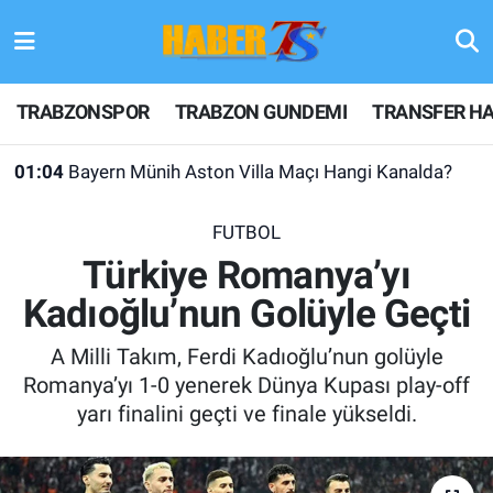
TRABZONSPOR
Hava Durumu
TRABZONSPOR
TRABZON GUNDEMI
TRANSFER HA
TRABZON GUNDEMI
Trafik Durumu
01:04
Bayern Münih Aston Villa Maçı Hangi Kanalda?
GÜNDEM
Süper Lig Puan Durumu ve Fikstür
FUTBOL
TRANSFER HABERLERI
Tüm Manşetler
Türkiye Romanya’yı
Kadıoğlu’nun Golüyle Geçti
KULİS MEYDANI
Son Dakika Haberleri
A Milli Takım, Ferdi Kadıoğlu’nun golüyle
1461 TRABZON
Haber Arşivi
Romanya’yı 1-0 yenerek Dünya Kupası play-off
yarı finalini geçti ve finale yükseldi.
FUTBOL
ALT LIGLER