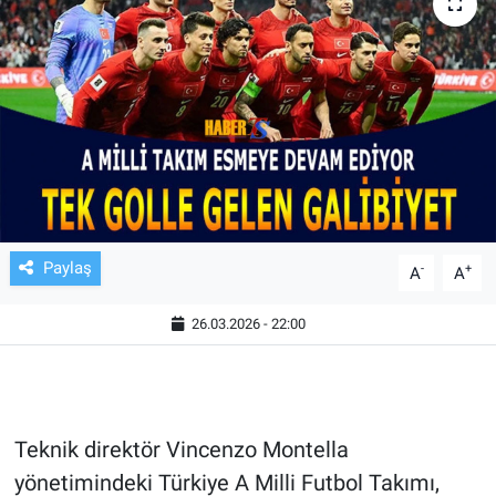
TV VE SİNEMA
BASKETBOL
SAĞLIK
GENEL
KÜLTÜR SANAT
Paylaş
-
+
A
A
ASAYİŞ
26.03.2026 - 22:00
EKONOMİ
EĞİTİM
Teknik direktör Vincenzo Montella
yönetimindeki Türkiye A Milli Futbol Takımı,
ÇEVRE