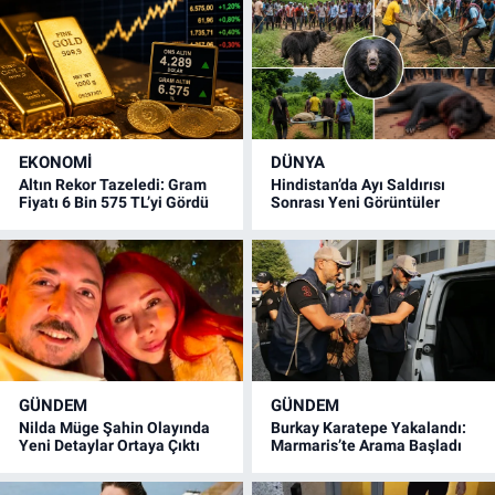
EKONOMİ
DÜNYA
Altın Rekor Tazeledi: Gram
Hindistan’da Ayı Saldırısı
Fiyatı 6 Bin 575 TL’yi Gördü
Sonrası Yeni Görüntüler
GÜNDEM
GÜNDEM
Nilda Müge Şahin Olayında
Burkay Karatepe Yakalandı:
Yeni Detaylar Ortaya Çıktı
Marmaris’te Arama Başladı