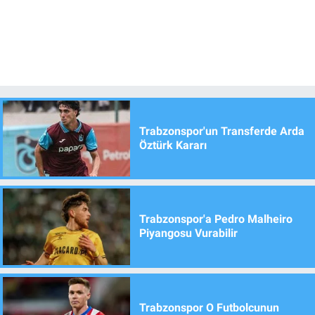
Trabzonspor'un Transferde Arda
Öztürk Kararı
Trabzonspor'a Pedro Malheiro
Piyangosu Vurabilir
Trabzonspor O Futbolcunun