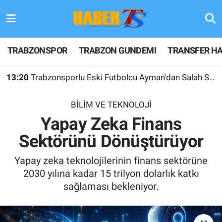
TRABZONSPOR
Hava Durumu
TRABZONSPOR
TRABZON GUNDEMI
TRANSFER HA
TRABZON GUNDEMI
Trafik Durumu
13:20
Trabzonsporlu Eski Futbolcu Ayman'dan Salah Sözleri
GÜNDEM
Süper Lig Puan Durumu ve Fikstür
BİLİM VE TEKNOLOJİ
TRANSFER HABERLERI
Tüm Manşetler
Yapay Zeka Finans
Sektörünü Dönüştürüyor
KULİS MEYDANI
Son Dakika Haberleri
Yapay zeka teknolojilerinin finans sektörüne
1461 TRABZON
Haber Arşivi
2030 yılına kadar 15 trilyon dolarlık katkı
sağlaması bekleniyor.
FUTBOL
ALT LIGLER