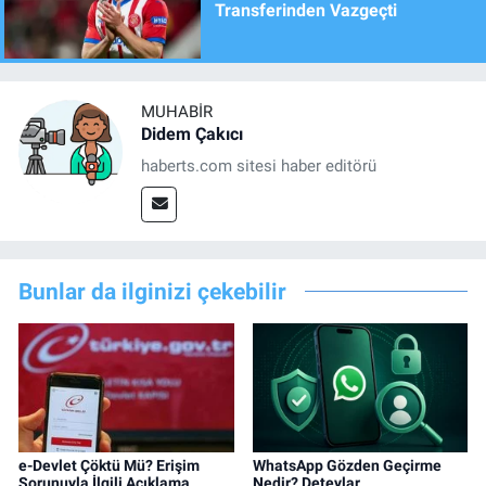
Transferinden Vazgeçti
MUHABIR
Didem Çakıcı
haberts.com sitesi haber editörü
Bunlar da ilginizi çekebilir
e-Devlet Çöktü Mü? Erişim
WhatsApp Gözden Geçirme
Sorunuyla İlgili Açıklama
Nedir? Deteylar