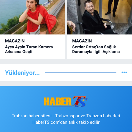
MAGAZİN
MAGAZİN
Ayça Ayşin Turan Kamera
Serdar Ortaç’tan Sağlık
Arkasına Geçti
Durumuyla İlgili Açıklama
Yükleniyor...
Trabzon haber sitesi - Trabzonspor ve Trabzon haberleri
HaberTS.com'dan anlık takip edilir