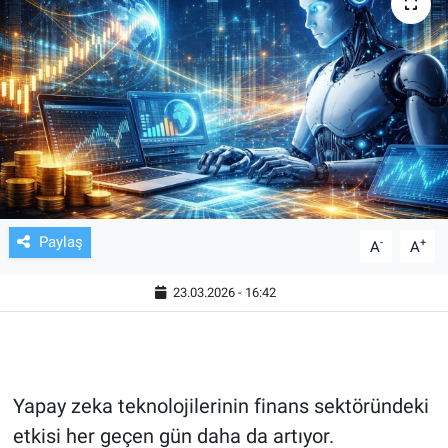
TV VE SİNEMA
BASKETBOL
SAĞLIK
GENEL
KÜLTÜR SANAT
Paylaş
-
+
A
A
ASAYİŞ
23.03.2026 - 16:42
EKONOMİ
EĞİTİM
Yapay zeka teknolojilerinin finans sektöründeki
etkisi her geçen gün daha da artıyor.
ÇEVRE