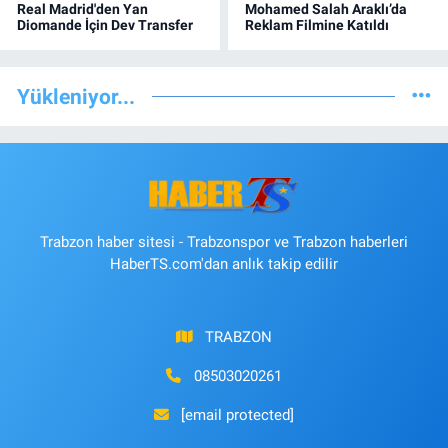
Real Madrid'den Yan
Mohamed Salah Araklı’da
Diomande İçin Dev Transfer
Reklam Filmine Katıldı
Yükleniyor...
Trabzon haber sitesi - Trabzonspor ve Trabzon haberleri
HaberTS.com'dan anlık takip edilir
TRABZON
08503020261
[email protected]