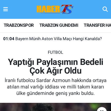
TRABZONSPOR
Hava Durumu
TRABZONSPOR
TRABZON GUNDEMI
TRANSFER HA
TRABZON GUNDEMI
Trafik Durumu
01:04
Bayern Münih Aston Villa Maçı Hangi Kanalda?
GÜNDEM
Süper Lig Puan Durumu ve Fikstür
FUTBOL
TRANSFER HABERLERI
Tüm Manşetler
Yaptığı Paylaşımın Bedeli
Çok Ağır Oldu
KULİS MEYDANI
Son Dakika Haberleri
İranlı futbolcu Sardar Azmoun hakkında ortaya
1461 TRABZON
Haber Arşivi
atılan mal varlığı iddiası ve milli takım kararı
ülke gündeminde geniş yankı buldu.
FUTBOL
ALT LIGLER