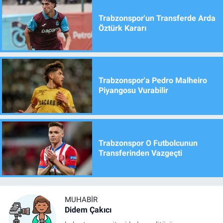
Trabzonspor'un Transferde Arda
Öztürk Kararı
Trabzonspor'a Pedro Malheiro
Piyangosu Vurabilir
Trabzonspor O Futbolcunun
Transferinden Vazgeçti
MUHABIR
Didem Çakıcı