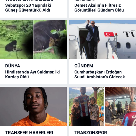
Sebatspor 20 Yaşındaki
Demet Akalın'ın Filtresiz
Güneş Güventürk'ü Aldı
Görüntüleri Gündem Oldu
DÜNYA
GÜNDEM
Hindistan'da Ayı Saldırısı: İki
Cumhurbaşkanı Erdoğan
Kardeş Öldü
Suudi Arabistan'a Gidecek
TRANSFER HABERLERI
TRABZONSPOR