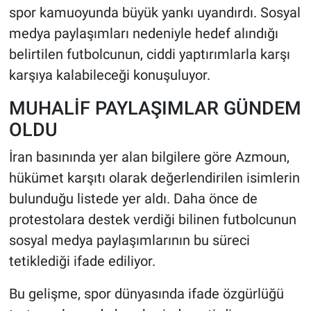
spor kamuoyunda büyük yankı uyandırdı. Sosyal
medya paylaşımları nedeniyle hedef alındığı
HABERDE İNSAN
belirtilen futbolcunun, ciddi yaptırımlarla karşı
POLİTİKA
karşıya kalabileceği konuşuluyor.
SPOR
MUHALİF PAYLAŞIMLAR GÜNDEM
OLDU
MAGAZİN
İran basınında yer alan bilgilere göre Azmoun,
Bilim, Teknoloji
hükümet karşıtı olarak değerlendirilen isimlerin
bulunduğu listede yer aldı. Daha önce de
protestolara destek verdiği bilinen futbolcunun
sosyal medya paylaşımlarının bu süreci
tetiklediği ifade ediliyor.
Bu gelişme, spor dünyasında ifade özgürlüğü