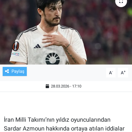
TV VE SİNEMA
BASKETBOL
SAĞLIK
GENEL
KÜLTÜR SANAT
Paylaş
-
+
A
A
ASAYİŞ
28.03.2026 - 17:10
EKONOMİ
EĞİTİM
İran Milli Takımı’nın yıldız oyuncularından
Sardar Azmoun hakkında ortaya atılan iddialar
ÇEVRE