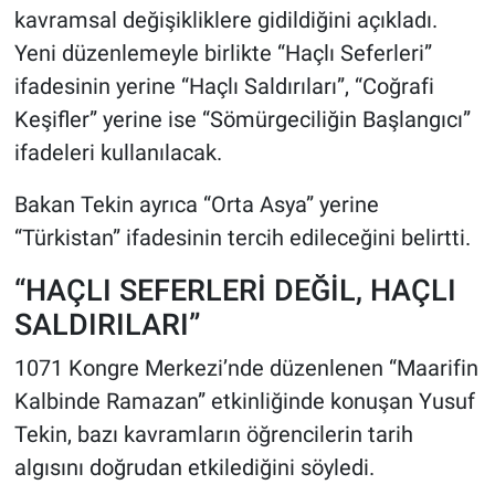
kavramsal değişikliklere gidildiğini açıkladı.
Yeni düzenlemeyle birlikte “Haçlı Seferleri”
HABERDE İNSAN
ifadesinin yerine “Haçlı Saldırıları”, “Coğrafi
POLİTİKA
Keşifler” yerine ise “Sömürgeciliğin Başlangıcı”
ifadeleri kullanılacak.
SPOR
Bakan Tekin ayrıca “Orta Asya” yerine
MAGAZİN
“Türkistan” ifadesinin tercih edileceğini belirtti.
Bilim, Teknoloji
“HAÇLI SEFERLERİ DEĞİL, HAÇLI
SALDIRILARI”
1071 Kongre Merkezi’nde düzenlenen “Maarifin
Kalbinde Ramazan” etkinliğinde konuşan Yusuf
Tekin, bazı kavramların öğrencilerin tarih
algısını doğrudan etkilediğini söyledi.