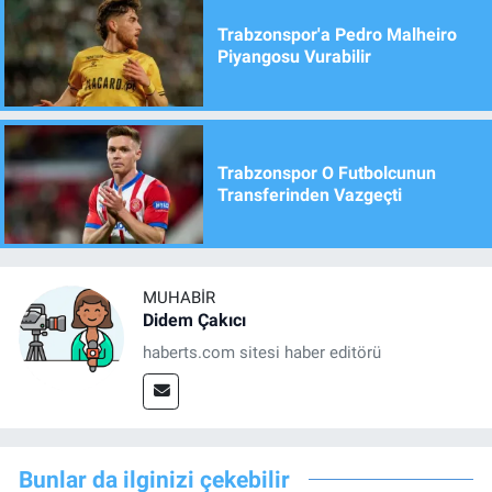
Trabzonspor'a Pedro Malheiro
Piyangosu Vurabilir
Trabzonspor O Futbolcunun
Transferinden Vazgeçti
MUHABIR
Didem Çakıcı
haberts.com sitesi haber editörü
Bunlar da ilginizi çekebilir