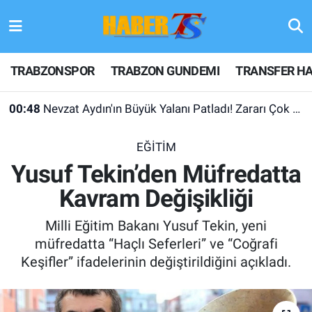
TRABZONSPOR
Hava Durumu
TRABZONSPOR
TRABZON GUNDEMI
TRANSFER HA
TRABZON GUNDEMI
Trafik Durumu
00:48
Nevzat Aydın'ın Büyük Yalanı Patladı! Zararı Çok Desteği Yok
GÜNDEM
Süper Lig Puan Durumu ve Fikstür
EĞİTİM
TRANSFER HABERLERI
Tüm Manşetler
Yusuf Tekin’den Müfredatta
Kavram Değişikliği
KULİS MEYDANI
Son Dakika Haberleri
Milli Eğitim Bakanı Yusuf Tekin, yeni
1461 TRABZON
Haber Arşivi
müfredatta “Haçlı Seferleri” ve “Coğrafi
Keşifler” ifadelerinin değiştirildiğini açıkladı.
FUTBOL
ALT LIGLER