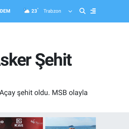
°
23
DEM
Trabzon
Asker Şehit
Açay şehit oldu. MSB olayla