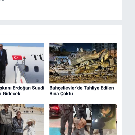
kanı Erdoğan Suudi
Bahçelievler’de Tahliye Edilen
a Gidecek
Bina Çöktü