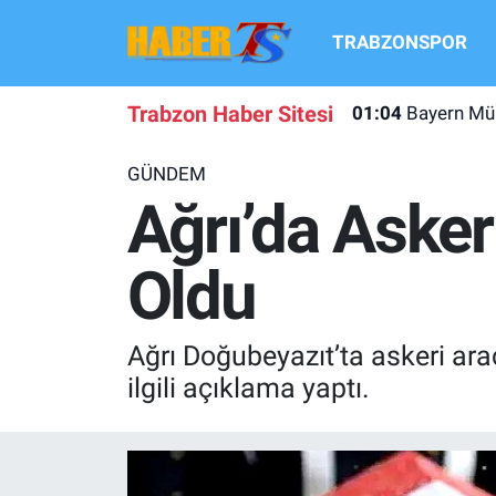
TRABZONSPOR
TRABZONSPOR
Hava Durumu
Trabzon Haber Sitesi
01:04
Bayern Mün
TRABZON GUNDEMI
Trafik Durumu
GÜNDEM
GÜNDEM
Süper Lig Puan Durumu ve Fikstür
Ağrı’da Asker
TRANSFER HABERLERI
Tüm Manşetler
Oldu
KULİS MEYDANI
Son Dakika Haberleri
Ağrı Doğubeyazıt’ta askeri a
1461 TRABZON
Haber Arşivi
ilgili açıklama yaptı.
FUTBOL
ALT LIGLER