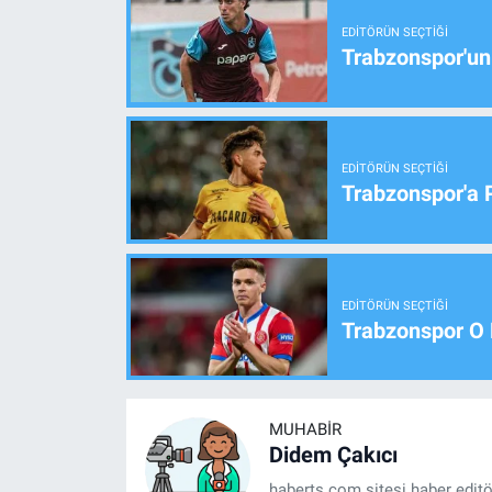
EDITÖRÜN SEÇTIĞI
Trabzonspor'un
EDITÖRÜN SEÇTIĞI
Trabzonspor'a 
EDITÖRÜN SEÇTIĞI
Trabzonspor O 
MUHABIR
Didem Çakıcı
haberts.com sitesi haber edit