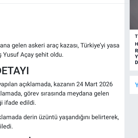
T
H
na gelen askeri araç kazası, Türkiye’yi yasa
R
Yusuf Açay şehit oldu.
Y
D
DETAYI
yapılan açıklamada, kazanın 24 Mart 2026
Y
Açıklamada, görev sırasında meydana gelen
 ifade edildi.
ıklamada derin üzüntü yaşandığını belirterek,
ledi.