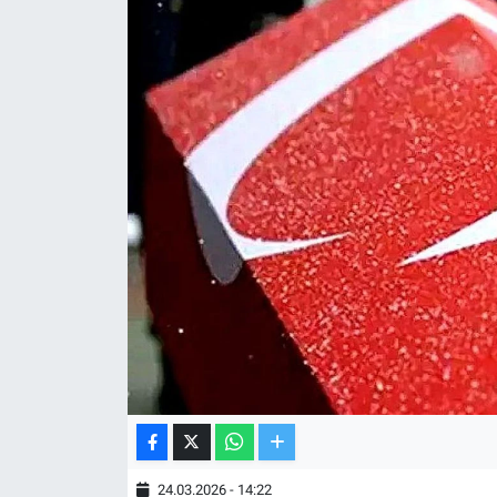
TV VE SİNEMA
BASKETBOL
SAĞLIK
GENEL
KÜLTÜR SANAT
ASAYİŞ
EKONOMİ
EĞİTİM
24.03.2026 - 14:22
ÇEVRE