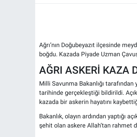
HABERDE İNSAN
POLİTİKA
Ağrı’nın Doğubeyazıt ilçesinde meyda
SPOR
boğdu. Kazada Piyade Uzman Çavuş 
MAGAZİN
AĞRI ASKERİ KAZA 
Bilim, Teknoloji
Milli Savunma Bakanlığı tarafından 
tarihinde gerçekleştiği bildirildi. 
kazada bir askerin hayatını kaybettiği
Bakanlık, olayın ardından yaptığı aç
şehit olan askere Allah’tan rahmet di