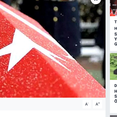
T
H
S
Y
G
D
H
S
Ö
-
+
A
A