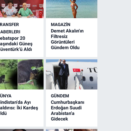
RANSFER
MAGAZİN
Demet Akalın'ın
ABERLERI
Filtresiz
ebatspor 20
Görüntüleri
aşındaki Güneş
Gündem Oldu
üventürk'ü Aldı
ÜNYA
GÜNDEM
indistan'da Ayı
Cumhurbaşkanı
aldırısı: İki Kardeş
Erdoğan Suudi
ldü
Arabistan'a
Gidecek