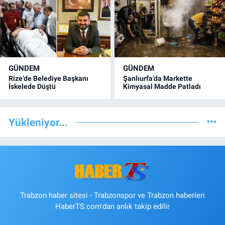
GÜNDEM
GÜNDEM
Rize’de Belediye Başkanı
Şanlıurfa’da Markette
İskelede Düştü
Kimyasal Madde Patladı
Yükleniyor...
Trabzon haber sitesi - Trabzonspor ve Trabzon haberleri
HaberTS.com'dan anlık takip edilir