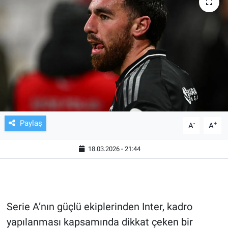
TV VE SİNEMA
BASKETBOL
SAĞLIK
GENEL
KÜLTÜR SANAT
Paylaş
-
+
A
A
ASAYİŞ
18.03.2026 - 21:44
EKONOMİ
EĞİTİM
Serie A’nın güçlü ekiplerinden Inter, kadro
yapılanması kapsamında dikkat çeken bir
ÇEVRE