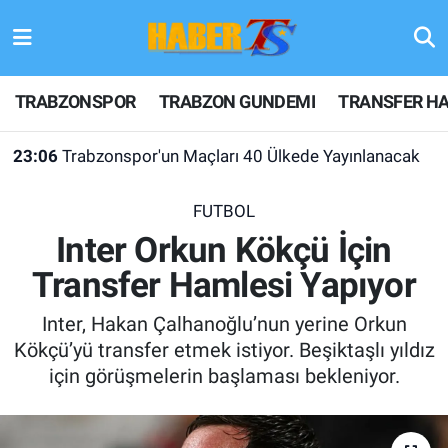
TRABZONSPOR
Hava Durumu
TRABZONSPOR
TRABZON GUNDEMI
TRANSFER HA
TRABZON GUNDEMI
Trafik Durumu
23:06
Trabzonspor'un Maçları 40 Ülkede Yayınlanacak
GÜNDEM
Süper Lig Puan Durumu ve Fikstür
FUTBOL
TRANSFER HABERLERI
Tüm Manşetler
Inter Orkun Kökçü İçin
Transfer Hamlesi Yapıyor
KULİS MEYDANI
Son Dakika Haberleri
Inter, Hakan Çalhanoğlu’nun yerine Orkun
1461 TRABZON
Haber Arşivi
Kökçü’yü transfer etmek istiyor. Beşiktaşlı yıldız
için görüşmelerin başlaması bekleniyor.
FUTBOL
ALT LIGLER