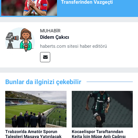
Transferinden Vazgeçti
MUHABIR
Didem Çakıcı
haberts.com sitesi haber editörü
Bunlar da ilginizi çekebilir
Trabzon'da Amatör Sporun
Kocaelispor Taraftarından
Talepleri Masaya Yatırılacak
Keita İçin Müge Anlı Çağrısı