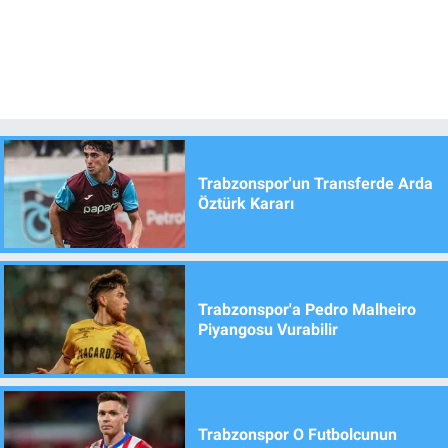
Trabzonspor'un Transferde Arda
Öztürk Kararı
Trabzonspor'a Pedro Malheiro
Piyangosu Vurabilir
Trabzonspor O Futbolcunun