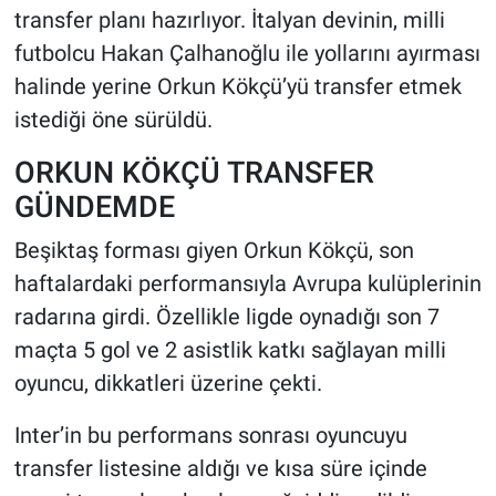
transfer planı hazırlıyor. İtalyan devinin, milli
futbolcu Hakan Çalhanoğlu ile yollarını ayırması
HABERDE İNSAN
halinde yerine Orkun Kökçü’yü transfer etmek
POLİTİKA
istediği öne sürüldü.
SPOR
ORKUN KÖKÇÜ TRANSFER
GÜNDEMDE
MAGAZİN
Beşiktaş forması giyen Orkun Kökçü, son
Bilim, Teknoloji
haftalardaki performansıyla Avrupa kulüplerinin
radarına girdi. Özellikle ligde oynadığı son 7
maçta 5 gol ve 2 asistlik katkı sağlayan milli
oyuncu, dikkatleri üzerine çekti.
Inter’in bu performans sonrası oyuncuyu
transfer listesine aldığı ve kısa süre içinde