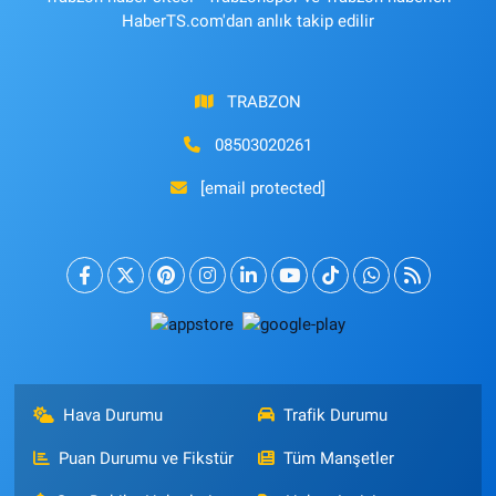
HaberTS.com'dan anlık takip edilir
TRABZON
08503020261
[email protected]
Hava Durumu
Trafik Durumu
Puan Durumu ve Fikstür
Tüm Manşetler