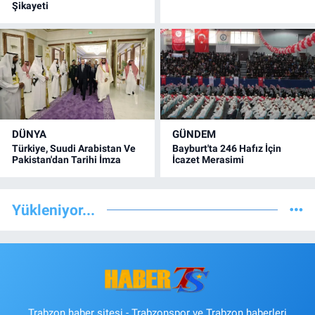
Şikayeti
DÜNYA
GÜNDEM
Türkiye, Suudi Arabistan Ve
Bayburt'ta 246 Hafız İçin
Pakistan'dan Tarihi İmza
İcazet Merasimi
Yükleniyor...
Trabzon haber sitesi - Trabzonspor ve Trabzon haberleri