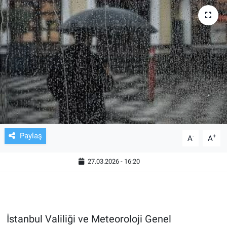
TV VE SİNEMA
BASKETBOL
SAĞLIK
GENEL
KÜLTÜR SANAT
Paylaş
-
+
A
A
ASAYİŞ
27.03.2026 - 16:20
EKONOMİ
EĞİTİM
İstanbul Valiliği ve Meteoroloji Genel
ÇEVRE