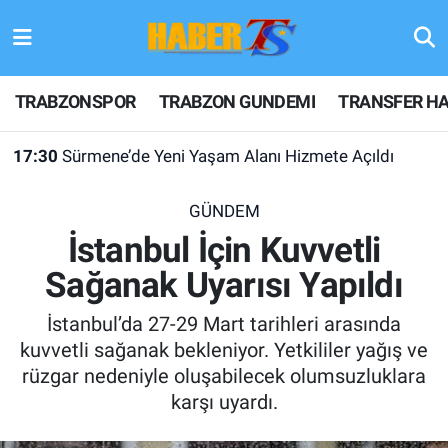
TRABZONSPOR
Hava Durumu
TRABZONSPOR
TRABZON GUNDEMI
TRANSFER HA
TRABZON GUNDEMI
Trafik Durumu
17:30
Sürmene’de Yeni Yaşam Alanı Hizmete Açıldı
GÜNDEM
Süper Lig Puan Durumu ve Fikstür
GÜNDEM
TRANSFER HABERLERI
Tüm Manşetler
İstanbul İçin Kuvvetli
Sağanak Uyarısı Yapıldı
KULİS MEYDANI
Son Dakika Haberleri
İstanbul’da 27-29 Mart tarihleri arasında
1461 TRABZON
Haber Arşivi
kuvvetli sağanak bekleniyor. Yetkililer yağış ve
rüzgar nedeniyle oluşabilecek olumsuzluklara
FUTBOL
karşı uyardı.
ALT LIGLER