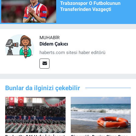
Trabzonspor O Futbolcunun
Transferinden Vazgeçti
MUHABIR
Didem Çakıcı
haberts.com sitesi haber editörü
Bunlar da ilginizi çekebilir