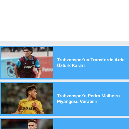
Trabzonspor'un Transferde Arda
Öztürk Kararı
Trabzonspor'a Pedro Malheiro
Piyangosu Vurabilir