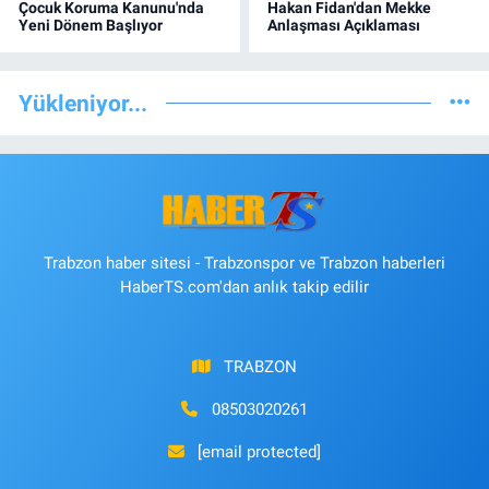
Çocuk Koruma Kanunu'nda
Hakan Fidan'dan Mekke
Yeni Dönem Başlıyor
Anlaşması Açıklaması
Yükleniyor...
Trabzon haber sitesi - Trabzonspor ve Trabzon haberleri
HaberTS.com'dan anlık takip edilir
TRABZON
08503020261
[email protected]