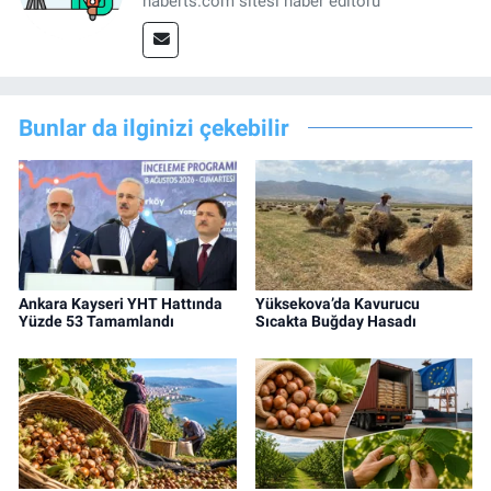
haberts.com sitesi haber editörü
Bunlar da ilginizi çekebilir
Ankara Kayseri YHT Hattında
Yüksekova’da Kavurucu
Yüzde 53 Tamamlandı
Sıcakta Buğday Hasadı