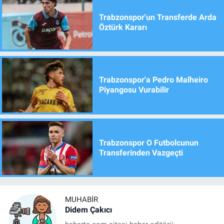
Trabzonspor'un Transferde Arda
Öztürk Kararı
Trabzonspor'a Pedro Malheiro
Piyangosu Vurabilir
Trabzonspor O Futbolcunun
Transferinden Vazgeçti
MUHABIR
Didem Çakıcı