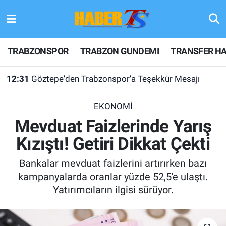
TRABZONSPOR
Hava Durumu
TRABZONSPOR
TRABZON GUNDEMI
TRANSFER HA
TRABZON GUNDEMI
Trafik Durumu
12:31
Göztepe'den Trabzonspor'a Teşekkür Mesajı
GÜNDEM
Süper Lig Puan Durumu ve Fikstür
EKONOMİ
TRANSFER HABERLERI
Tüm Manşetler
Mevduat Faizlerinde Yarış
Kızıştı! Getiri Dikkat Çekti
KULİS MEYDANI
Son Dakika Haberleri
Bankalar mevduat faizlerini artırırken bazı
1461 TRABZON
Haber Arşivi
kampanyalarda oranlar yüzde 52,5'e ulaştı.
Yatırımcıların ilgisi sürüyor.
FUTBOL
ALT LIGLER