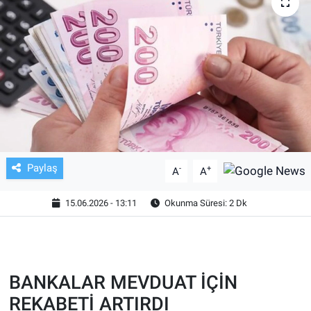
TV VE SİNEMA
BASKETBOL
SAĞLIK
GENEL
KÜLTÜR SANAT
Paylaş
-
+
A
A
ASAYİŞ
15.06.2026 - 13:11
Okunma Süresi: 2 Dk
EKONOMİ
EĞİTİM
BANKALAR MEVDUAT İÇİN
REKABETİ ARTIRDI
ÇEVRE