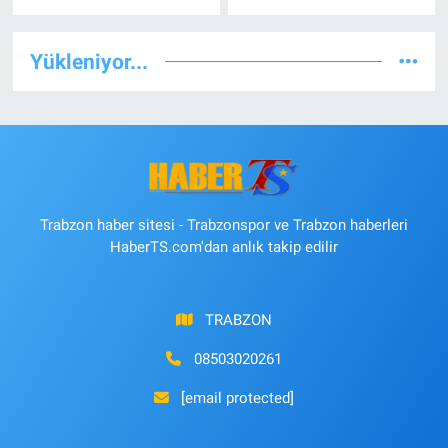
Yükleniyor...
Trabzon haber sitesi - Trabzonspor ve Trabzon haberleri
HaberTS.com'dan anlık takip edilir
TRABZON
08503020261
[email protected]