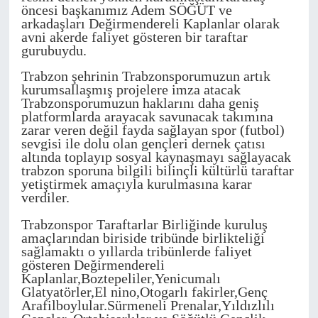
öncesi başkanımız Adem SÖĞÜT ve
arkadaşları Değirmendereli Kaplanlar olarak
HABERDE İNSAN
avni akerde faliyet gösteren bir taraftar
gurubuydu.
POLİTİKA
Trabzon şehrinin Trabzonsporumuzun artık
kurumsallaşmış projelere imza atacak
Trabzonsporumuzun haklarını daha geniş
SPOR
platformlarda arayacak savunacak takımına
zarar veren değil fayda sağlayan spor (futbol)
MAGAZİN
sevgisi ile dolu olan gençleri dernek çatısı
altında toplayıp sosyal kaynaşmayı sağlayacak
trabzon sporuna bilgili bilinçli kültürlü taraftar
Bilim, Teknoloji
yetiştirmek amaçıyla kurulmasına karar
verdiler.
Trabzonspor Taraftarlar Birliğinde kuruluş
amaçlarından biriside tribünde birlikteliği
sağlamaktı o yıllarda tribünlerde faliyet
gösteren Değirmendereli
Kaplanlar,Boztepeliler,Yenicumalı
Glatyatörler,El nino,Otogarlı fakirler,Genç
Arafilboylular.Sürmeneli Prenalar,Yıldızlılı