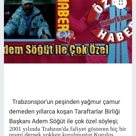
TV VE SİNEMA
BASKETBOL
SAĞLIK
GENEL
KÜLTÜR SANAT
ASAYİŞ
Trabzonspor'un peşinden yağmur çamur
EKONOMİ
demeden yıllarca koşan Taraftarlar Birliği
EĞİTİM
Başkanı Adem Söğüt ile çok özel söyleşi;
2001 yılında Trabzon'da faliyet gösteren hiç bir
resmi dernek yokken kurulmuştur.Kuruluş
ÇEVRE