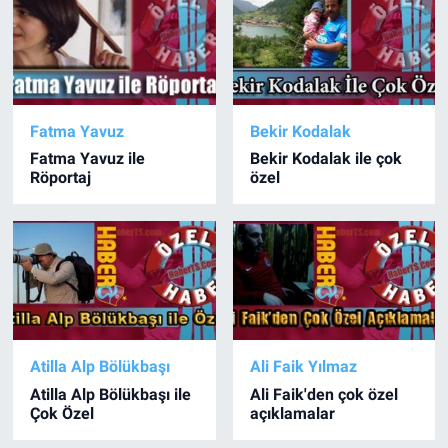
Fatma Yavuz
Bekir Kodalak
Fatma Yavuz ile
Bekir Kodalak ile çok
Röportaj
özel
Atilla Alp Bölükbaşı
Ali Faik Yılmaz
Atilla Alp Bölükbaşı ile
Ali Faik'den çok özel
Çok Özel
açıklamalar