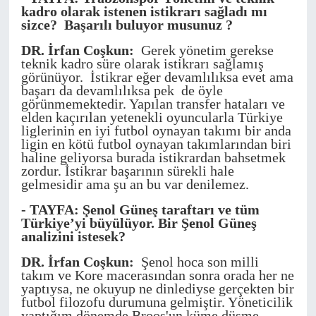
kadro olarak istenen istikrarı sağladı mı
sizce? Başarılı buluyor musunuz ?
DR. İrfan Coşkun:
Gerek yönetim gerekse
teknik kadro süre olarak istikrarı sağlamış
görünüyor. İstikrar eğer devamlılıksa evet ama
başarı da devamlılıksa pek de öyle
görünmemektedir. Yapılan transfer hataları ve
elden kaçırılan yetenekli oyuncularla Türkiye
liglerinin en iyi futbol oynayan takımı bir anda
ligin en kötü futbol oynayan takımlarından biri
haline geliyorsa burada istikrardan bahsetmek
zordur. İstikrar başarının sürekli hale
gelmesidir ama şu an bu var denilemez.
- TAYFA: Şenol Güneş taraftarı ve tüm
Türkiye’yi büyülüyor. Bir Şenol Güneş
analizini istesek?
DR. İrfan Coşkun:
Şenol hoca son milli
takım ve Kore macerasından sonra orada her ne
yaptıysa, ne okuyup ne dinlediyse gerçekten bir
futbol filozofu durumuna gelmiştir. Yöneticilik
yaptığım dönemde Broos'un küme düşme