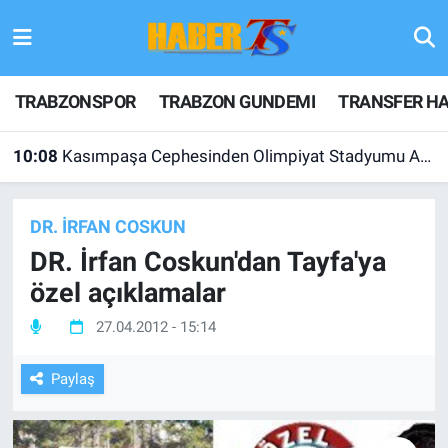
TRABZONSPOR
Hava Durumu
TRABZONSPOR
TRABZON GUNDEMI
TRANSFER HA
TRABZON GUNDEMI
Trafik Durumu
10:08
Kasımpaşa Cephesinden Olimpiyat Stadyumu Açıklaması
GÜNDEM
Süper Lig Puan Durumu ve Fikstür
DR. İRFAN COSKUN
TRANSFER HABERLERI
Tüm Manşetler
DR. İrfan Coskun'dan Tayfa'ya
KULİS MEYDANI
Son Dakika Haberleri
özel açıklamalar
27.04.2012 - 15:14
1461 TRABZON
Haber Arşivi
Paylaş
FUTBOL
ALT LIGLER