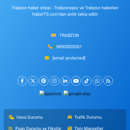
Trabzon haber sitesi - Trabzonspor ve Trabzon haberleri
HaberTS.com'dan anlık takip edilir
TRABZON
08503020261
[email protected]
Hava Durumu
Trafik Durumu
Puan Durumu ve Fikstür
Tüm Manşetler