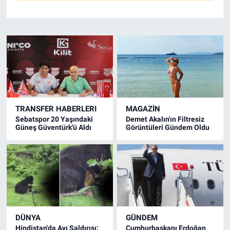
TRANSFER HABERLERI
MAGAZİN
Sebatspor 20 Yaşındaki
Demet Akalın'ın Filtresiz
Güneş Güventürk'ü Aldı
Görüntüleri Gündem Oldu
DÜNYA
GÜNDEM
Hindistan'da Ayı Saldırısı:
Cumhurbaşkanı Erdoğan