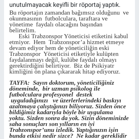
unutulmayacak keyifli bir röportaj yaptık.
Bu röportajın zamandan bağımsız olduğunu ve
HABERDE İNSAN
okunmasının futbolculara, taraftara ve
yönetime faydalı olacağını başından
belirtelim.
POLİTİKA
Eski Trabzonspor Yöneticisi etiketini kabul
etmiyor. Hem Trabzonspor’a hizmet etmeye
SPOR
devam ediyor hem de yöneticiliğin eski
Trabzonspor Yöneticisi etiketiyle kulüpten
faydalanmayı değil, kulübe faydalı olmayı
MAGAZİN
gerektirdiğini belirtiyor. Biz de Psikiyatr
kimliğini ön plana çıkararak hitap ediyoruz.
Bilim, Teknoloji
TAYFA: Sayın doktorum, yöneticiliğiniz
döneminde, bir uzman psikolog ile
futbolculara profesyonel destek
uyguladığınızı ve üzerlerlerindeki baskıyı
azaltmaya çalıştığınızı biliyoruz. Sizden önce
bildiğimiz kadarıyla böyle bir uygulama
yoktu. Sizden sonra da yok. Sizin döneminizde
saha sonuçları son yılların en iyi
Trabzonspor’unu izledik. Yaptığınızın işin
bunda etkisi nedir sizce? Ne kadar gereklidir