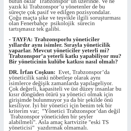
bütün oklar Trabzonspor’un üzerinde. Ve ne
yazık ki Trabzonspor’u yönetenler de bu
süreçte çok pasif ve edilgen pozisyondalar.
Çoğu maçta şike ve teşvikle ilgili soruşturması
olan Fenerbahçe psikolojik sürecin
tartışmasız tek galibi.
- TAYFA: Trabzonsporlu yöneticiler
yıllardır aynı isimler. Sırayla yöneticilik
yaparlar. Mevcut yöneticiler yeterli mi?
Trabzonspor’a yeterli katkı yapabiliyor mu?
Bir yöneticinin kulübe katkısı nasıl olmalı?
DR. İrfan Coşkun:
Evet, Trabzonspor’da
yöneticilik sanki nöbetleşe olarak aynı
isimlerce değişik zamanlarda yapılageliyor.
Çok değerli, kapasiteli ve üst düzey insanlar bu
kısır döngüden ötürü ya yönetici olmak için
girişimde bulunmuyor ya da bir şekilde önü
kesiliyor. İyi bir yönetici için benim tek bir
kriterim var; "Yönetici Trabzonspor’dan değil
Trabzonspor yöneticiden bir şeyler
alabilmeli". Asla amaç kartvizite "eski TS
yöneticisi" yazdırmak olmamalı.