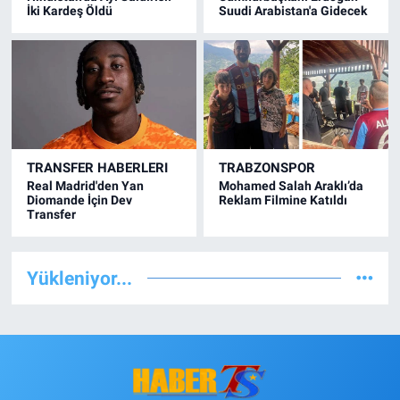
İki Kardeş Öldü
Suudi Arabistan'a Gidecek
TRANSFER HABERLERI
TRABZONSPOR
Real Madrid'den Yan
Mohamed Salah Araklı’da
Diomande İçin Dev
Reklam Filmine Katıldı
Transfer
Yükleniyor...