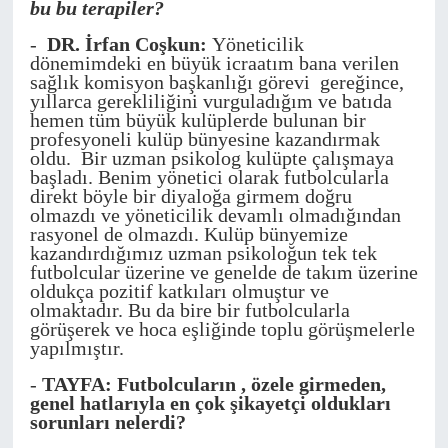
bu bu terapiler?
-
DR. İrfan Coşkun:
Yöneticilik
dönemimdeki en büyük icraatım bana verilen
sağlık komisyon başkanlığı görevi gereğince,
yıllarca gerekliliğini vurguladığım ve batıda
hemen tüm büyük kulüplerde bulunan bir
profesyoneli kulüp bünyesine kazandırmak
oldu. Bir uzman psikolog kulüpte çalışmaya
başladı. Benim yönetici olarak futbolcularla
direkt böyle bir diyaloğa girmem doğru
olmazdı ve yöneticilik devamlı olmadığından
rasyonel de olmazdı. Kulüp bünyemize
kazandırdığımız uzman psikoloğun tek tek
futbolcular üzerine ve genelde de takım üzerine
oldukça pozitif katkıları olmuştur ve
olmaktadır. Bu da bire bir futbolcularla
görüşerek ve hoca eşliğinde toplu görüşmelerle
yapılmıştır.
-
TAYFA: Futbolcuların , özele girmeden,
genel hatlarıyla en çok şikayetçi oldukları
sorunları nelerdi?