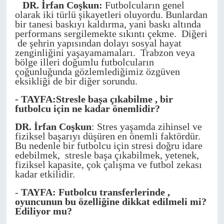
DR. İrfan Coşkun:
Futbolcuların genel
olarak iki türlü şikayetleri oluyordu. Bunlardan
bir tanesi baskıyı kaldırma, yani baskı altında
performans sergilemekte sıkıntı çekme. Diğeri
de şehrin yapısından dolayı sosyal hayat
zenginliğini yaşayamamaları. Trabzon veya
bölge illeri doğumlu futbolcuların
çoğunluğunda gözlemlediğimiz özgüven
eksikliği de bir diğer sorundu.
- TAYFA:Stresle başa çıkabilme , bir
futbolcu için ne kadar önemlidir?
DR. İrfan Coşkun
: Stres yaşamda zihinsel ve
fiziksel başarıyı düşüren en önemli faktördür.
Bu nedenle bir futbolcu için stresi doğru idare
edebilmek, stresle başa çıkabilmek, yetenek,
fiziksel kapasite, çok çalışma ve futbol zekası
kadar etkilidir.
-
TAYFA: Futbolcu transferlerinde ,
oyuncunun bu özelliğine dikkat edilmeli mi?
Ediliyor mu?