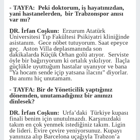
- TAYFA: Peki doktorum, iş hayatınızdan,
yani hastanelerden, bir Trabzonspor anısı
var mı?
DR. İrfan Coşkun:
Erzurum Atatürk
Üniversitesi Tıp Fakültesi Psikiyatri kliniğinde
asistanım. Gece nöbet tutuyorum. Saat epeyce
geç. Aston Villa deplasmanında son
dakikalarda Küçük Orhan golü atıyor. Serviste
öyle bir bağırıyorum ki ortalık yıkılıyor. İlaçla
güçlükle uyuttuğum hastalar uyanıyor ve bana
"Ya hocam sende içip yatsana ilacını" diyorlar.
Bu anımı hiç unutamam.
- TAYFA: Bir de Yöneticilik yaptığınız
dönemden, unutamadığınız bir anınızı
dinlesek?
DR. İrfan Coşkun:
Urfa’daki Türkiye kupası
finali benim için unutulmazdı. Karşınızdaki
takım en çok yenmek istediğiniz takım. Ligin
de lideri. Evire çevire yeniyorsunuz. Kupayı
yanınıza alıp Barcelona uçağıyla Trabzon’a