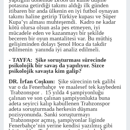
potasına getirdiği takımı aldığı ilk günden
itibaren bir anda ülkenin en iyi futbol oynayan
takımı haline getirip Türkiye kupası ve Süper
Kupa’yı alması muhteşemdi. Kadro ne kadar
kötü olursa olsun asla pes etmeyen, iyi
mücadele eden ve kazanmayı bir şekilde
beceren bir oyun mantalitesi var. Bu müthiş
gelişiminden dolayı Şenol Hoca da takdir
edilmenin yanında iyi analiz edilmeli.
-
TAYFA: Şike soruşturması sürecinde
psikolojik bir savaş da yapılıyor. Sizce
psikolojik savaşta kim galip?
DR. İrfan Coşkun:
Şike sürecinin tek galibi
var o da Fenerbahçe ve maalesef tek kaybedeni
Trabzonspor . 15 yılda 4 şampiyonluğu
çalınan ve son çalınan şampiyonlukta buna
adeta seyirci kalıp kabullenen Trabzonspor
adeta soruşturmada herkesin düşmanı
pozisyonunda. Sanki soruşturmayı
Trabzonspor açmış, şampiyonlar liginde
Fenerbahçe’nin yerine kendisi yazılmış gibi