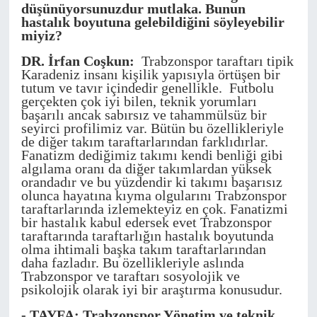
düşünüyorsunuzdur mutlaka. Bunun
hastalık boyutuna gelebildiğini söyleyebilir
miyiz?
DR. İrfan Coşkun:
Trabzonspor taraftarı tipik
Karadeniz insanı kişilik yapısıyla örtüşen bir
tutum ve tavır içindedir genellikle. Futbolu
gerçekten çok iyi bilen, teknik yorumları
başarılı ancak sabırsız ve tahammülsüz bir
seyirci profilimiz var. Bütün bu özellikleriyle
de diğer takım taraftarlarından farklıdırlar.
Fanatizm dediğimiz takımı kendi benliği gibi
algılama oranı da diğer takımlardan yüksek
orandadır ve bu yüzdendir ki takımı başarısız
olunca hayatına kıyma olgularını Trabzonspor
taraftarlarında izlemekteyiz en çok. Fanatizmi
bir hastalık kabul edersek evet Trabzonspor
taraftarında taraftarlığın hastalık boyutunda
olma ihtimali başka takım taraftarlarından
daha fazladır. Bu özellikleriyle aslında
Trabzonspor ve taraftarı sosyolojik ve
psikolojik olarak iyi bir araştırma konusudur.
- TAYFA: Trabzonspor Yönetim ve teknik