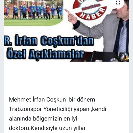
TV VE SİNEMA
BASKETBOL
SAĞLIK
GENEL
KÜLTÜR SANAT
ASAYİŞ
Mehmet İrfan Coşkun ,bir dönem
EKONOMİ
Trabzonspor Yöneticiliği yapan ,kendi
EĞİTİM
alanında bölgemizin en iyi
doktoru.Kendisiyle uzun yıllar
ÇEVRE