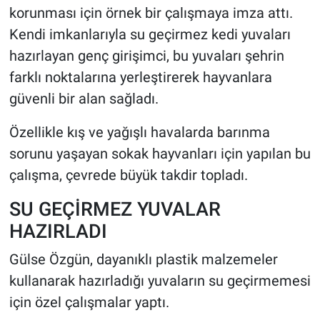
korunması için örnek bir çalışmaya imza attı.
Kendi imkanlarıyla su geçirmez kedi yuvaları
HABERDE İNSAN
hazırlayan genç girişimci, bu yuvaları şehrin
POLİTİKA
farklı noktalarına yerleştirerek hayvanlara
güvenli bir alan sağladı.
SPOR
Özellikle kış ve yağışlı havalarda barınma
MAGAZİN
sorunu yaşayan sokak hayvanları için yapılan bu
çalışma, çevrede büyük takdir topladı.
Bilim, Teknoloji
SU GEÇİRMEZ YUVALAR
HAZIRLADI
Gülse Özgün, dayanıklı plastik malzemeler
kullanarak hazırladığı yuvaların su geçirmemesi
için özel çalışmalar yaptı.