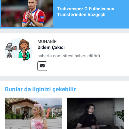
Trabzonspor O Futbolcunun
Transferinden Vazgeçti
MUHABIR
Didem Çakıcı
haberts.com sitesi haber editörü
Bunlar da ilginizi çekebilir