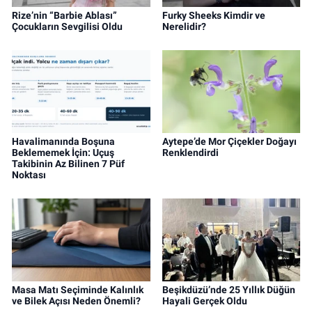
Rize’nin “Barbie Ablası”
Furky Sheeks Kimdir ve
Çocukların Sevgilisi Oldu
Nerelidir?
Havalimanında Boşuna
Aytepe’de Mor Çiçekler Doğayı
Beklememek İçin: Uçuş
Renklendirdi
Takibinin Az Bilinen 7 Püf
Noktası
Masa Matı Seçiminde Kalınlık
Beşikdüzü’nde 25 Yıllık Düğün
ve Bilek Açısı Neden Önemli?
Hayali Gerçek Oldu