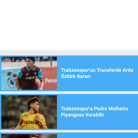
Trabzonspor'un Transferde Arda
Öztürk Kararı
Trabzonspor'a Pedro Malheiro
Piyangosu Vurabilir