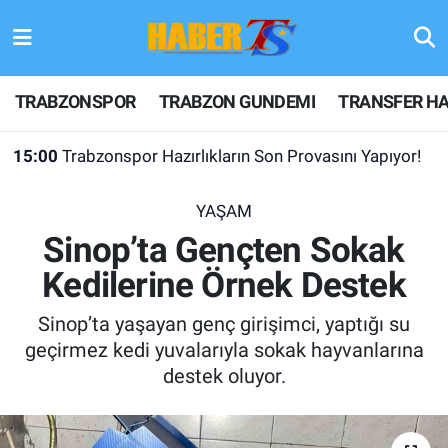
TRABZONSPOR
Hava Durumu
TRABZONSPOR
TRABZON GUNDEMI
TRANSFER HA
TRABZON GUNDEMI
Trafik Durumu
15:00
Trabzonspor Hazırlıkların Son Provasını Yapıyor!
GÜNDEM
Süper Lig Puan Durumu ve Fikstür
YAŞAM
TRANSFER HABERLERI
Tüm Manşetler
Sinop’ta Gençten Sokak
Kedilerine Örnek Destek
KULİS MEYDANI
Son Dakika Haberleri
Sinop’ta yaşayan genç girişimci, yaptığı su
1461 TRABZON
Haber Arşivi
geçirmez kedi yuvalarıyla sokak hayvanlarına
destek oluyor.
FUTBOL
ALT LIGLER