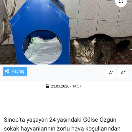
TV VE SİNEMA
BASKETBOL
SAĞLIK
GENEL
KÜLTÜR SANAT
Paylaş
-
+
A
A
ASAYİŞ
23.03.2026 - 14:57
EKONOMİ
EĞİTİM
Sinop’ta yaşayan 24 yaşındaki Gülse Özgün,
sokak hayvanlarının zorlu hava koşullarından
ÇEVRE